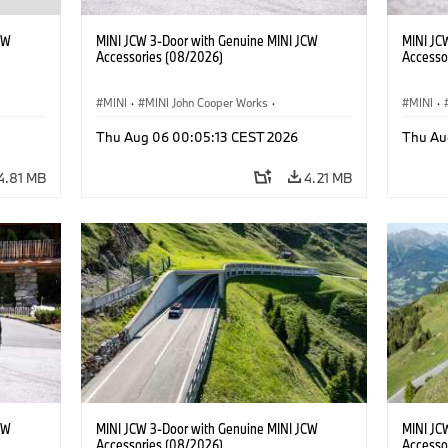
CW
MINI JCW 3-Door with Genuine MINI JCW
MINI JC
Accessories (08/2026)
Accesso
MINI
·
MINI John Cooper Works
·
MINI
·
John Cooper Works
·
John C
Thu Aug 06 00:05:13 CEST 2026
Thu Au
Optional Extras, Accessories
Optiona
4.81 MB
4.21 MB
CW
MINI JCW 3-Door with Genuine MINI JCW
MINI JC
Accessories (08/2026)
Accesso