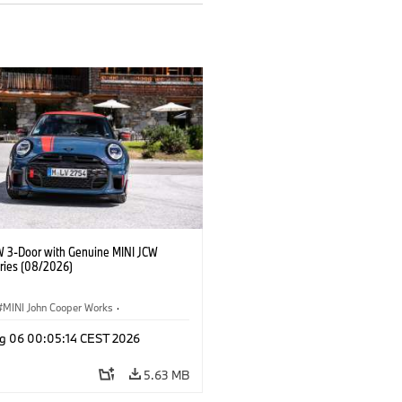
W 3-Door with Genuine MINI JCW
ries (08/2026)
MINI John Cooper Works
·
ooper Works
·
g 06 00:05:14 CEST 2026
l Extras, Accessories
5.63 MB