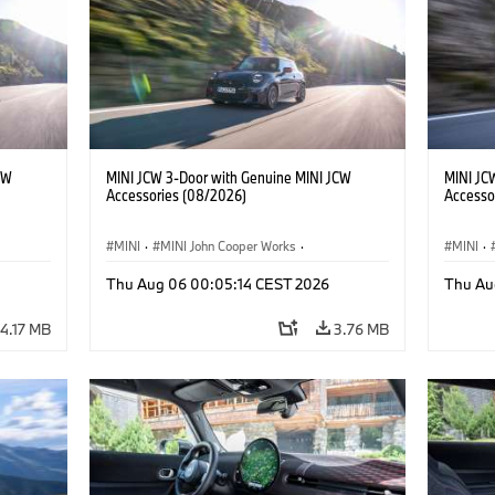
CW
MINI JCW 3-Door with Genuine MINI JCW
MINI JC
Accessories (08/2026)
Accesso
MINI
·
MINI John Cooper Works
·
MINI
·
John Cooper Works
·
John C
Thu Aug 06 00:05:14 CEST 2026
Thu Au
Optional Extras, Accessories
Optiona
4.17 MB
3.76 MB