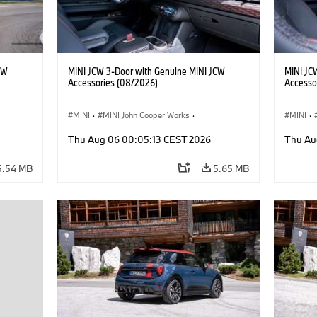
CW
MINI JCW 3-Door with Genuine MINI JCW
MINI JC
Accessories (08/2026)
Accesso
MINI
·
MINI John Cooper Works
·
MINI
·
John Cooper Works
·
John C
Thu Aug 06 00:05:13 CEST 2026
Thu Au
Optional Extras, Accessories
Optiona
5.54 MB
5.65 MB