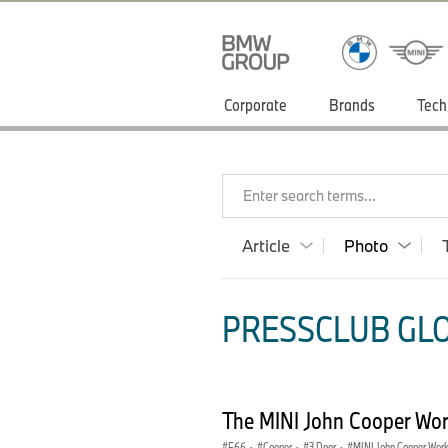
Corporate
Brands
Tech
Enter search terms...
Article
Photo
PRESSCLUB GLO
The MINI John Cooper Wor
F66
·
Cooper
·
3 Door
·
MINI John Cooper Wor