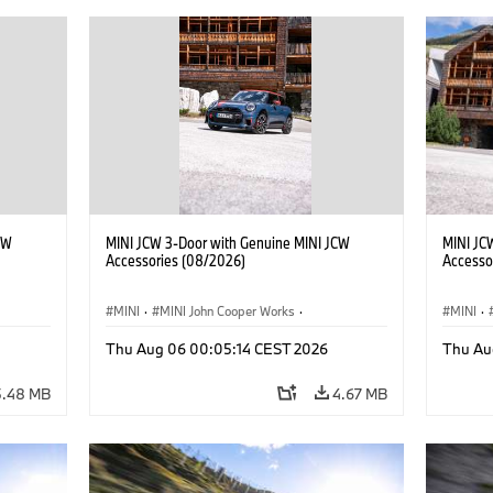
CW
MINI JCW 3-Door with Genuine MINI JCW
MINI JC
Accessories (08/2026)
Accesso
MINI
·
MINI John Cooper Works
·
MINI
·
John Cooper Works
·
John C
Thu Aug 06 00:05:14 CEST 2026
Thu Au
Optional Extras, Accessories
Optiona
5.48 MB
4.67 MB