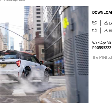
DOWNLOAD
L
H
Wed Apr 30 
P90595222
The MINI Jo