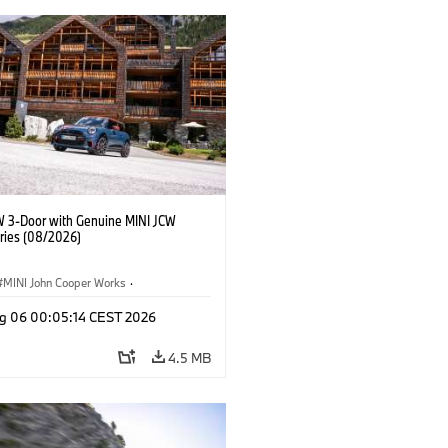
W 3-Door with Genuine MINI JCW
ries (08/2026)
MINI John Cooper Works
·
ooper Works
·
g 06 00:05:14 CEST 2026
l Extras, Accessories
4.5 MB