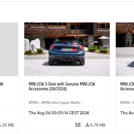
CW
MINI JCW 3-Door with Genuine MINI JCW
MINI JC
Accessories (08/2026)
Accesso
MINI
·
MINI John Cooper Works
·
MINI
·
John Cooper Works
·
John C
Thu Aug 06 00:05:14 CEST 2026
Thu Au
Optional Extras, Accessories
Optiona
4.25 MB
5.79 MB