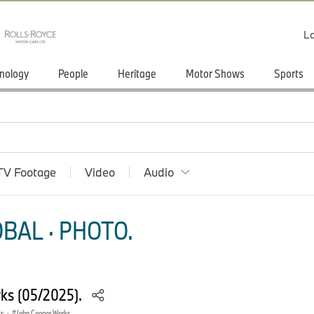
Lo
nology
People
Heritage
Motor Shows
Sports
TV Footage
Video
Audio
BAL · PHOTO.
ks (05/2025).
ks
·
John Cooper Works