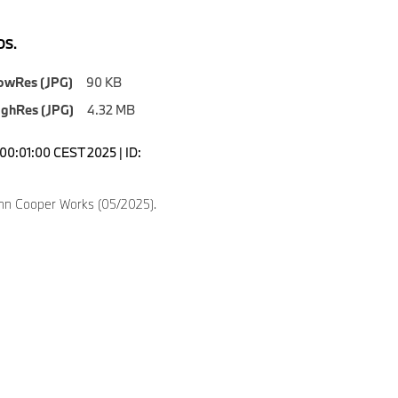
S.
owRes (JPG)
90 KB
ighRes (JPG)
4.32 MB
00:01:00 CEST 2025 | ID:
hn Cooper Works (05/2025).