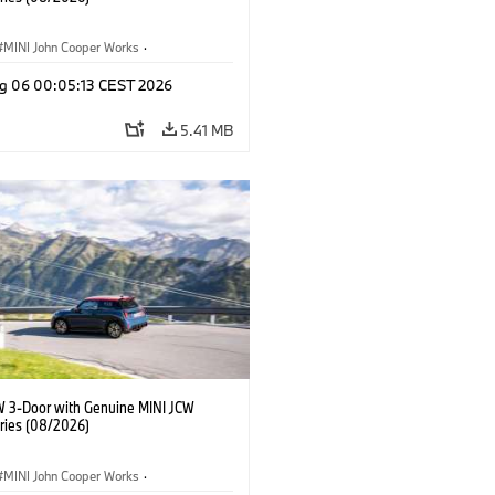
MINI John Cooper Works
·
ooper Works
·
g 06 00:05:13 CEST 2026
l Extras, Accessories
5.41 MB
W 3-Door with Genuine MINI JCW
ries (08/2026)
MINI John Cooper Works
·