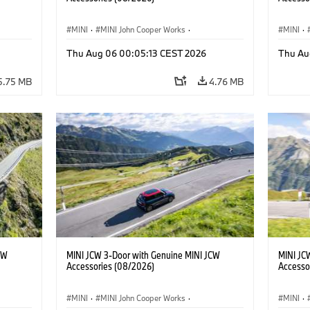
MINI
·
MINI John Cooper Works
·
MINI
·
John Cooper Works
·
John C
Thu Aug 06 00:05:13 CEST 2026
Thu Au
Optional Extras, Accessories
Optiona
5.75 MB
4.76 MB
CW
MINI JCW 3-Door with Genuine MINI JCW
MINI JC
Accessories (08/2026)
Accesso
MINI
·
MINI John Cooper Works
·
MINI
·