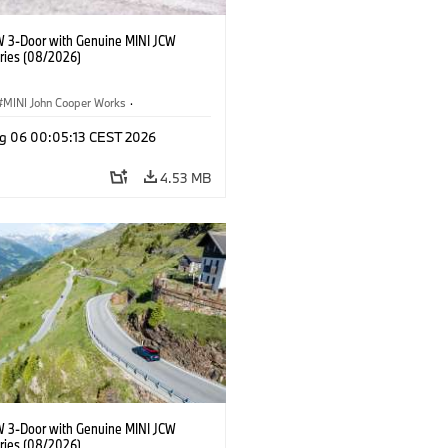
W 3-Door with Genuine MINI JCW
ries (08/2026)
MINI John Cooper Works
·
ooper Works
·
g 06 00:05:13 CEST 2026
l Extras, Accessories
4.53 MB
W 3-Door with Genuine MINI JCW
ries (08/2026)