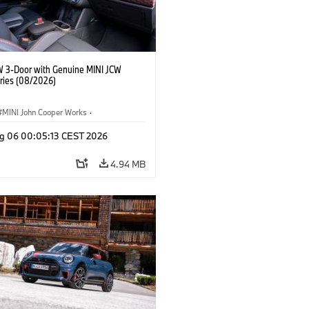
W 3-Door with Genuine MINI JCW
ries (08/2026)
MINI John Cooper Works
·
ooper Works
·
g 06 00:05:13 CEST 2026
l Extras, Accessories
4.94 MB