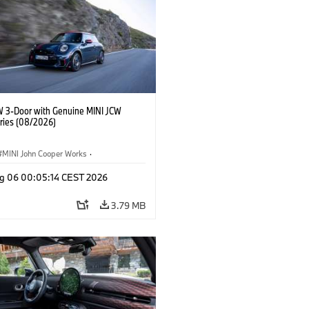
W 3-Door with Genuine MINI JCW
ries (08/2026)
MINI John Cooper Works
·
ooper Works
·
g 06 00:05:14 CEST 2026
l Extras, Accessories
3.79 MB