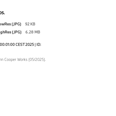
S.
owRes (JPG)
92 KB
ighRes (JPG)
6.28 MB
00:01:00 CEST 2025 | ID:
hn Cooper Works (05/2025).