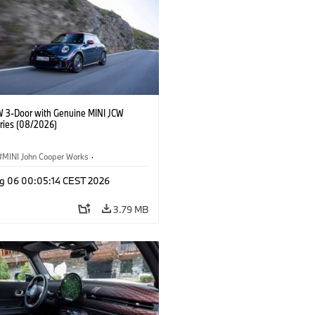
W 3-Door with Genuine MINI JCW
ries (08/2026)
MINI John Cooper Works
·
ooper Works
·
g 06 00:05:14 CEST 2026
l Extras, Accessories
3.79 MB