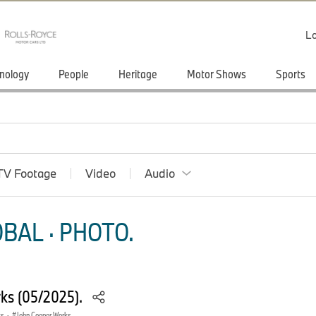
Lo
nology
People
Heritage
Motor Shows
Sports
TV Footage
Video
Audio
BAL · PHOTO.
ks (05/2025).
ks
·
John Cooper Works