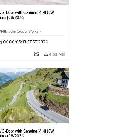
W 3-Door with Genuine MINI JCW
ries (08/2026)
MINI John Cooper Works
·
ooper Works
·
g 06 00:05:13 CEST 2026
l Extras, Accessories
4.53 MB
W 3-Door with Genuine MINI JCW
ries (08/2026)