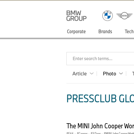
Corporate
Brands
Tech
Enter search terms...
Article
Photo
PRESSCLUB GLO
The MINI John Cooper Wor
F66
·
Cooper
·
3 Door
·
MINI John Cooper Wor