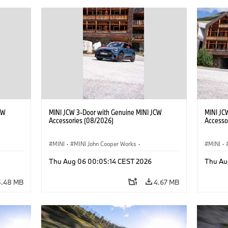
CW
MINI JCW 3-Door with Genuine MINI JCW
MINI JC
Accessories (08/2026)
Accesso
MINI
·
MINI John Cooper Works
·
MINI
·
John Cooper Works
·
John C
Thu Aug 06 00:05:14 CEST 2026
Thu Au
Optional Extras, Accessories
Optiona
5.48 MB
4.67 MB