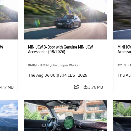
CW
MINI JCW 3-Door with Genuine MINI JCW
MINI JC
Accessories (08/2026)
Accesso
MINI
·
MINI John Cooper Works
·
MINI
·
John Cooper Works
·
John C
Thu Aug 06 00:05:14 CEST 2026
Thu Au
Optional Extras, Accessories
Optiona
4.17 MB
3.76 MB