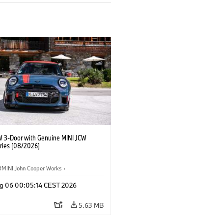
W 3-Door with Genuine MINI JCW
ries (08/2026)
MINI John Cooper Works
·
ooper Works
·
g 06 00:05:14 CEST 2026
l Extras, Accessories
5.63 MB