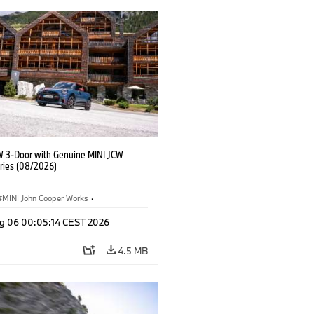
W 3-Door with Genuine MINI JCW
ries (08/2026)
MINI John Cooper Works
·
ooper Works
·
g 06 00:05:14 CEST 2026
l Extras, Accessories
4.5 MB