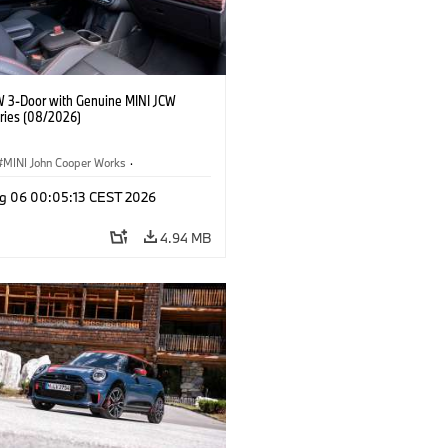
W 3-Door with Genuine MINI JCW
ries (08/2026)
MINI John Cooper Works
·
ooper Works
·
g 06 00:05:13 CEST 2026
l Extras, Accessories
4.94 MB