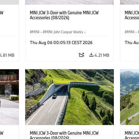
CW
MINI JCW 3-Door with Genuine MINI JCW
MINI JC
Accessories (08/2026)
Accesso
MINI
·
MINI John Cooper Works
·
MINI
·
John Cooper Works
·
John C
Thu Aug 06 00:05:13 CEST 2026
Thu Au
Optional Extras, Accessories
Optiona
4.81 MB
4.21 MB
CW
MINI JCW 3-Door with Genuine MINI JCW
MINI JC
Accessories (08/2026)
Accesso