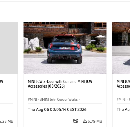
CW
MINI JCW 3-Door with Genuine MINI JCW
MINI JC
Accessories (08/2026)
Accesso
MINI
·
MINI John Cooper Works
·
MINI
·
John Cooper Works
·
John C
Thu Aug 06 00:05:14 CEST 2026
Thu Au
Optional Extras, Accessories
Optiona
4.25 MB
5.79 MB