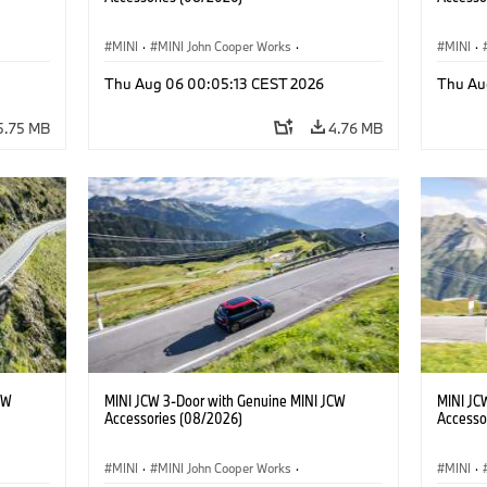
MINI
·
MINI John Cooper Works
·
MINI
·
John Cooper Works
·
John C
Thu Aug 06 00:05:13 CEST 2026
Thu Au
Optional Extras, Accessories
Optiona
5.75 MB
4.76 MB
CW
MINI JCW 3-Door with Genuine MINI JCW
MINI JC
Accessories (08/2026)
Accesso
MINI
·
MINI John Cooper Works
·
MINI
·