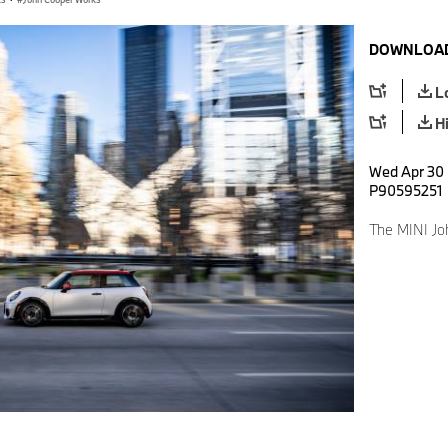
DOWNLOAD
L
H
Wed Apr 30 
P90595251
The MINI Jo