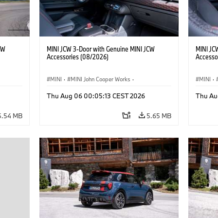
CW
MINI JCW 3-Door with Genuine MINI JCW
MINI JC
Accessories (08/2026)
Accesso
MINI
·
MINI John Cooper Works
·
MINI
·
John Cooper Works
·
John C
Thu Aug 06 00:05:13 CEST 2026
Thu Au
Optional Extras, Accessories
Optiona
5.54 MB
5.65 MB