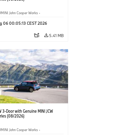
MINI John Cooper Works
·
ooper Works
·
g 06 00:05:13 CEST 2026
l Extras, Accessories
5.41 MB
W 3-Door with Genuine MINI JCW
ries (08/2026)
MINI John Cooper Works
·