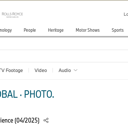
Lo
nology
People
Heritage
Motor Shows
Sports
TV Footage
Video
Audio
BAL · PHOTO.
rience (04/2025)