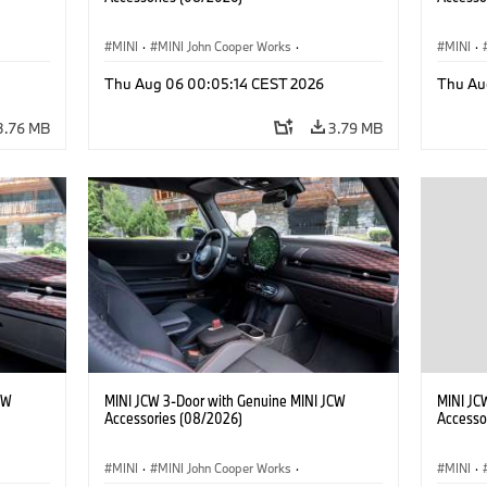
MINI
·
MINI John Cooper Works
·
MINI
·
John Cooper Works
·
John C
Thu Aug 06 00:05:14 CEST 2026
Thu Au
Optional Extras, Accessories
Optiona
3.76 MB
3.79 MB
CW
MINI JCW 3-Door with Genuine MINI JCW
MINI JC
Accessories (08/2026)
Accesso
MINI
·
MINI John Cooper Works
·
MINI
·