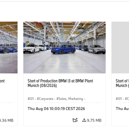
ant
Start of Production BMW i3 at BMW Plant
Start o
Munich (08/2026)
Munich 
I01
·
Corporate
·
Sales, Marketing
·
I01
·
C
BMW i
Production Plants
·
Locations
·
i3
·
BMW i
Product
Thu Aug 06 10:00:19 CEST 2026
Thu Au
9.36 MB
9.75 MB