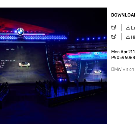
DOWNLOAD
L
H
Mon Apr 21 
P9059606
BMW Vision 