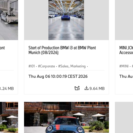
ant
Start of Production BMW i3 at BMW Plant
MINI JC
Munich (08/2026)
Accesso
I01
·
Corporate
·
Sales, Marketing
·
MINI
·
BMW i
Production Plants
·
Locations
·
i3
·
BMW i
John C
Thu Aug 06 10:00:19 CEST 2026
Thu Au
Optiona
8.24 MB
9.64 MB