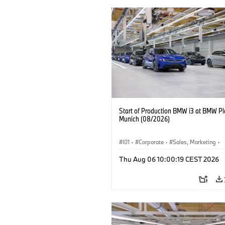
Start of Production BMW i3 at BMW Pl
Munich (08/2026)
I01
·
Corporate
·
Sales, Marketing
·
Production Plants
·
Locations
·
i3
·
Thu Aug 06 10:00:19 CEST 2026