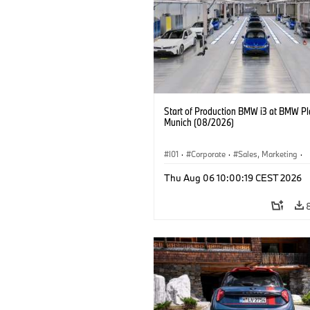
Start of Production BMW i3 at BMW Pl
Munich (08/2026)
I01
·
Corporate
·
Sales, Marketing
·
Production Plants
·
Locations
·
i3
·
Thu Aug 06 10:00:19 CEST 2026