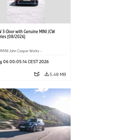
W 3-Door with Genuine MINI JCW
ries (08/2026)
MINI John Cooper Works
·
ooper Works
·
g 06 00:05:14 CEST 2026
l Extras, Accessories
5.48 MB