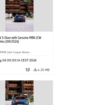
W 3-Door with Genuine MINI JCW
ries (08/2026)
MINI John Cooper Works
·
ooper Works
·
g 06 00:05:14 CEST 2026
l Extras, Accessories
4.25 MB