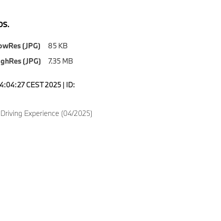
S.
owRes (JPG)
85 KB
ighRes (JPG)
7.35 MB
14:04:27 CEST 2025 | ID:
9
Driving Experience (04/2025)