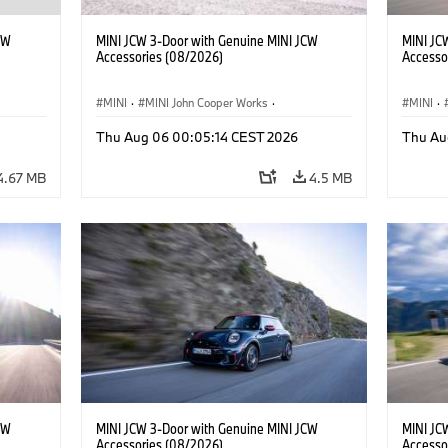
CW
MINI JCW 3-Door with Genuine MINI JCW
MINI JC
Accessories (08/2026)
Accesso
MINI
·
MINI John Cooper Works
·
MINI
·
John Cooper Works
·
John C
Thu Aug 06 00:05:14 CEST 2026
Thu Au
Optional Extras, Accessories
Optiona
4.67 MB
4.5 MB
CW
MINI JCW 3-Door with Genuine MINI JCW
MINI JC
Accessories (08/2026)
Accesso