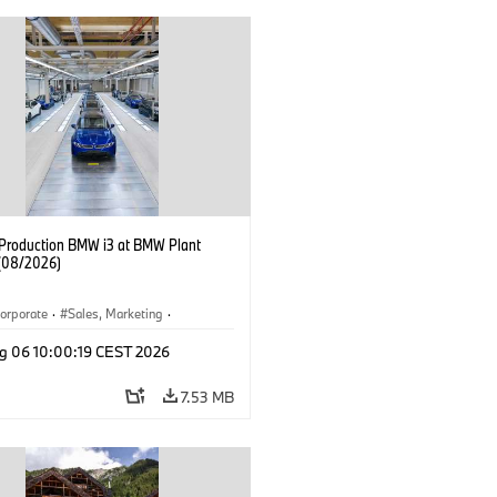
f Production BMW i3 at BMW Plant
(08/2026)
orporate
·
Sales, Marketing
·
ion Plants
·
Locations
·
i3
·
BMW i
g 06 10:00:19 CEST 2026
7.53 MB