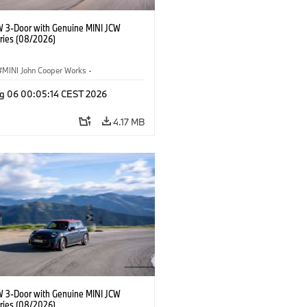
W 3-Door with Genuine MINI JCW
ries (08/2026)
MINI John Cooper Works
·
ooper Works
·
g 06 00:05:14 CEST 2026
l Extras, Accessories
4.17 MB
W 3-Door with Genuine MINI JCW
ries (08/2026)