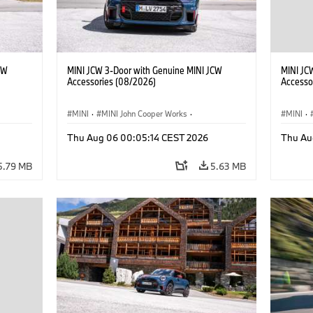
CW
MINI JCW 3-Door with Genuine MINI JCW
MINI JC
Accessories (08/2026)
Accesso
MINI
·
MINI John Cooper Works
·
MINI
·
John Cooper Works
·
John C
Thu Aug 06 00:05:14 CEST 2026
Thu Au
Optional Extras, Accessories
Optiona
5.79 MB
5.63 MB