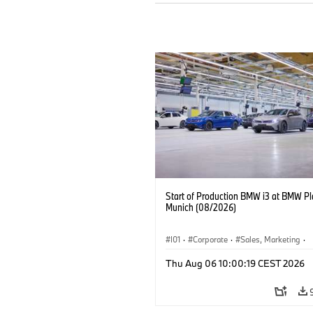
Start of Production BMW i3 at BMW Pl
Munich (08/2026)
I01
·
Corporate
·
Sales, Marketing
·
Production Plants
·
Locations
·
i3
·
Thu Aug 06 10:00:19 CEST 2026