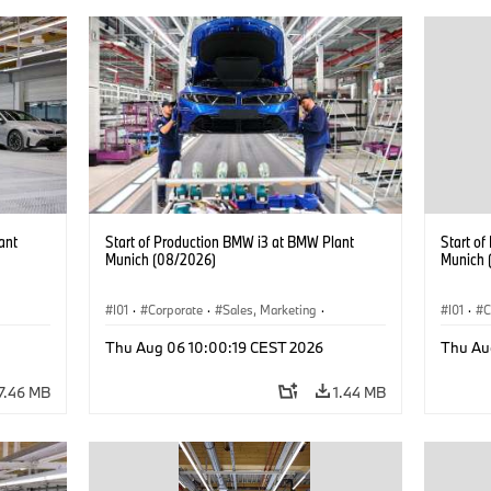
ant
Start of Production BMW i3 at BMW Plant
Start o
Munich (08/2026)
Munich 
I01
·
Corporate
·
Sales, Marketing
·
I01
·
C
BMW i
Production Plants
·
Locations
·
i3
·
BMW i
Product
Thu Aug 06 10:00:19 CEST 2026
Thu Au
7.46 MB
1.44 MB