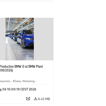
f Production BMW i3 at BMW Plant
(08/2026)
orporate
·
Sales, Marketing
·
ion Plants
·
Locations
·
i3
·
BMW i
g 06 10:00:19 CEST 2026
9.43 MB