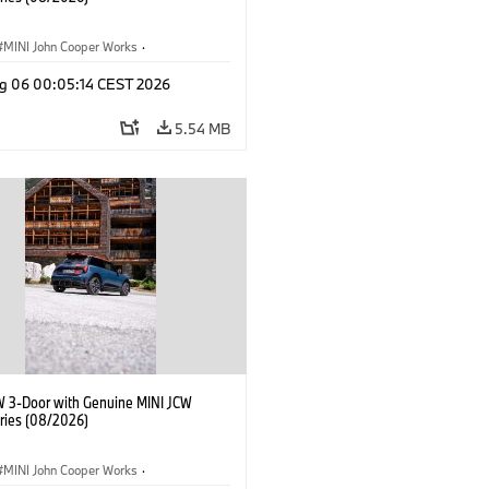
MINI John Cooper Works
·
ooper Works
·
g 06 00:05:14 CEST 2026
l Extras, Accessories
5.54 MB
W 3-Door with Genuine MINI JCW
ries (08/2026)
MINI John Cooper Works
·