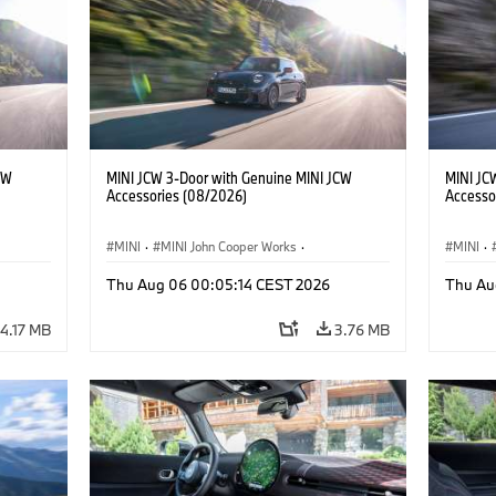
CW
MINI JCW 3-Door with Genuine MINI JCW
MINI JC
Accessories (08/2026)
Accesso
MINI
·
MINI John Cooper Works
·
MINI
·
John Cooper Works
·
John C
Thu Aug 06 00:05:14 CEST 2026
Thu Au
Optional Extras, Accessories
Optiona
4.17 MB
3.76 MB