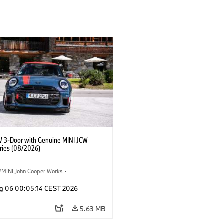
W 3-Door with Genuine MINI JCW
ries (08/2026)
MINI John Cooper Works
·
ooper Works
·
g 06 00:05:14 CEST 2026
l Extras, Accessories
5.63 MB