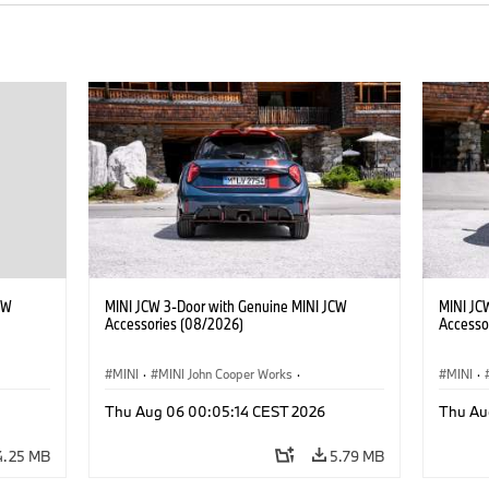
CW
MINI JCW 3-Door with Genuine MINI JCW
MINI JC
Accessories (08/2026)
Accesso
MINI
·
MINI John Cooper Works
·
MINI
·
John Cooper Works
·
John C
Thu Aug 06 00:05:14 CEST 2026
Thu Au
Optional Extras, Accessories
Optiona
4.25 MB
5.79 MB