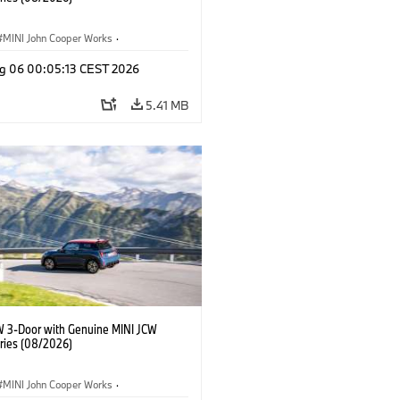
MINI John Cooper Works
·
ooper Works
·
g 06 00:05:13 CEST 2026
l Extras, Accessories
5.41 MB
W 3-Door with Genuine MINI JCW
ries (08/2026)
MINI John Cooper Works
·