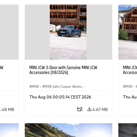
CW
MINI JCW 3-Door with Genuine MINI JCW
MINI JC
Accessories (08/2026)
Accesso
MINI
·
MINI John Cooper Works
·
MINI
·
John Cooper Works
·
John C
Thu Aug 06 00:05:14 CEST 2026
Thu Au
Optional Extras, Accessories
Optiona
5.48 MB
4.67 MB