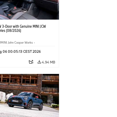
W 3-Door with Genuine MINI JCW
ries (08/2026)
MINI John Cooper Works
·
ooper Works
·
g 06 00:05:13 CEST 2026
l Extras, Accessories
4.94 MB