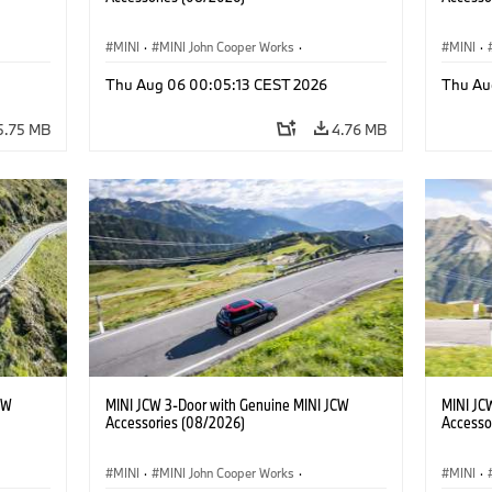
MINI
·
MINI John Cooper Works
·
MINI
·
John Cooper Works
·
John C
Thu Aug 06 00:05:13 CEST 2026
Thu Au
Optional Extras, Accessories
Optiona
5.75 MB
4.76 MB
CW
MINI JCW 3-Door with Genuine MINI JCW
MINI JC
Accessories (08/2026)
Accesso
MINI
·
MINI John Cooper Works
·
MINI
·