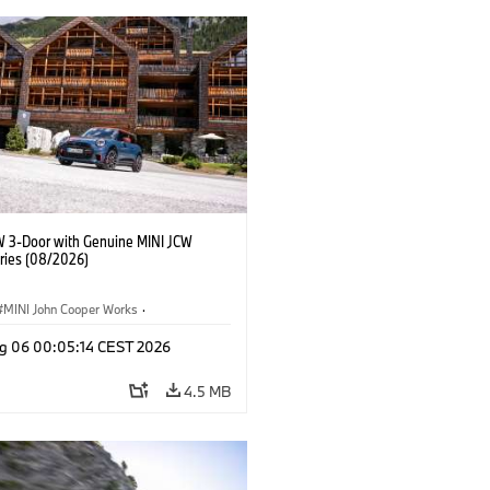
W 3-Door with Genuine MINI JCW
ries (08/2026)
MINI John Cooper Works
·
ooper Works
·
g 06 00:05:14 CEST 2026
l Extras, Accessories
4.5 MB