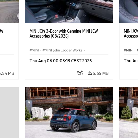
CW
MINI JCW 3-Door with Genuine MINI JCW
MINI JC
Accessories (08/2026)
Accesso
MINI
·
MINI John Cooper Works
·
MINI
·
John Cooper Works
·
John C
Thu Aug 06 00:05:13 CEST 2026
Thu Au
Optional Extras, Accessories
Optiona
5.54 MB
5.65 MB