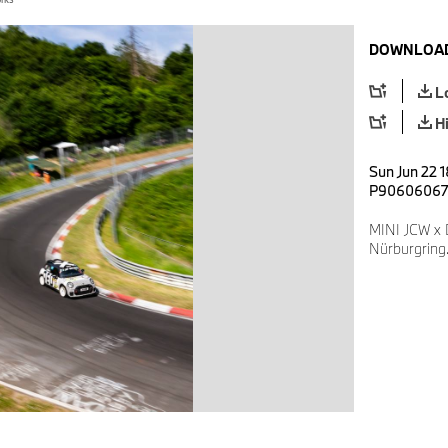
DOWNLOAD
L
H
Sun Jun 22 1
P90606067
MINI JCW x 
Nürburgring