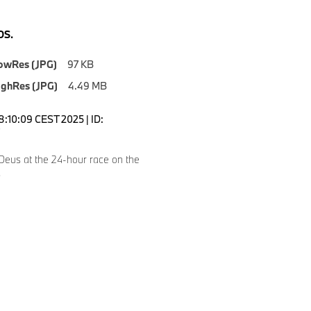
S.
owRes (JPG)
97 KB
ighRes (JPG)
4.49 MB
8:10:09 CEST 2025 | ID:
Deus at the 24-hour race on the
.