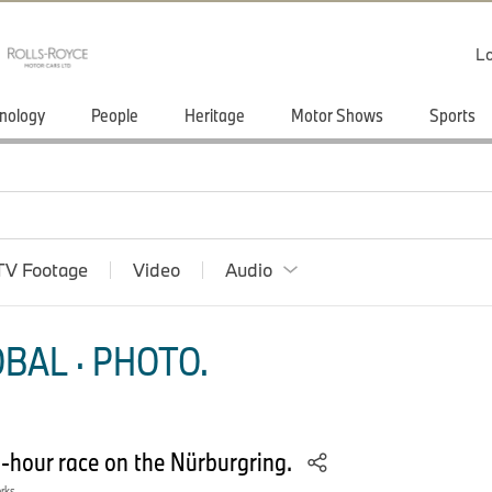
Lo
nology
People
Heritage
Motor Shows
Sports
TV Footage
Video
Audio
BAL · PHOTO.
-hour race on the Nürburgring.
orks