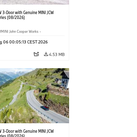
W 3-Door with Genuine MINI JCW
ries (08/2026)
MINI John Cooper Works
·
ooper Works
·
g 06 00:05:13 CEST 2026
l Extras, Accessories
4.53 MB
W 3-Door with Genuine MINI JCW
ries (08/2026)