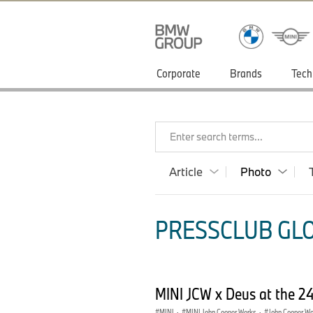
Corporate
Brands
Tech
Enter search terms...
Article
Photo
PRESSCLUB GLO
MINI JCW x Deus at the 24
MINI
·
MINI John Cooper Works
·
John Cooper W