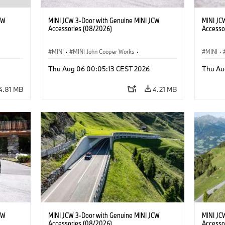
CW
MINI JCW 3-Door with Genuine MINI JCW
MINI JC
Accessories (08/2026)
Accesso
MINI
·
MINI John Cooper Works
·
MINI
·
John Cooper Works
·
John C
Thu Aug 06 00:05:13 CEST 2026
Thu Au
Optional Extras, Accessories
Optiona
4.81 MB
4.21 MB
CW
MINI JCW 3-Door with Genuine MINI JCW
MINI JC
Accessories (08/2026)
Accesso