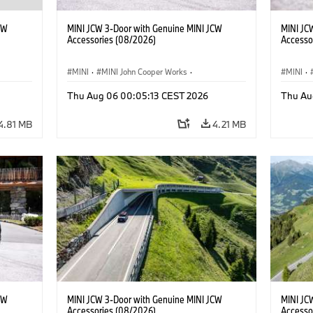
CW
MINI JCW 3-Door with Genuine MINI JCW
MINI JC
Accessories (08/2026)
Accesso
MINI
·
MINI John Cooper Works
·
MINI
·
John Cooper Works
·
John C
Thu Aug 06 00:05:13 CEST 2026
Thu Au
Optional Extras, Accessories
Optiona
4.81 MB
4.21 MB
CW
MINI JCW 3-Door with Genuine MINI JCW
MINI JC
Accessories (08/2026)
Accesso