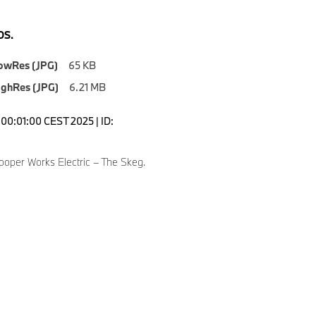
S.
owRes (JPG)
65 KB
ighRes (JPG)
6.21 MB
00:01:00 CEST 2025 | ID:
ooper Works Electric – The Skeg.