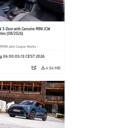
W 3-Door with Genuine MINI JCW
ries (08/2026)
MINI John Cooper Works
·
ooper Works
·
g 06 00:05:13 CEST 2026
l Extras, Accessories
4.94 MB