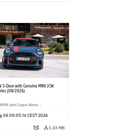
W 3-Door with Genuine MINI JCW
ries (08/2026)
MINI John Cooper Works
·
ooper Works
·
g 06 00:05:14 CEST 2026
l Extras, Accessories
5.63 MB