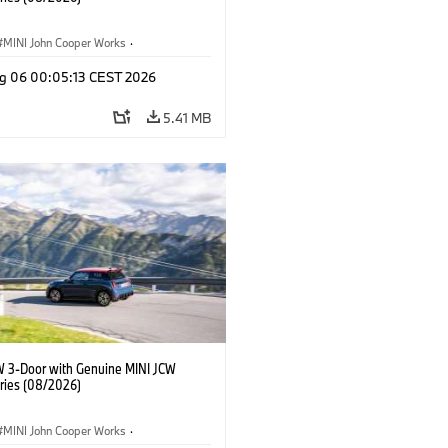
MINI John Cooper Works
·
ooper Works
·
g 06 00:05:13 CEST 2026
l Extras, Accessories
5.41 MB
W 3-Door with Genuine MINI JCW
ries (08/2026)
MINI John Cooper Works
·