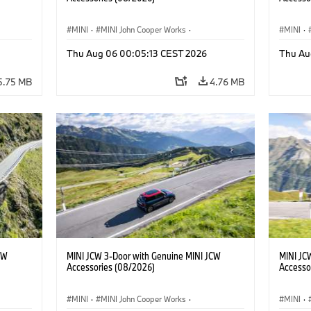
MINI
·
MINI John Cooper Works
·
MINI
·
John Cooper Works
·
John C
Thu Aug 06 00:05:13 CEST 2026
Thu Au
Optional Extras, Accessories
Optiona
5.75 MB
4.76 MB
CW
MINI JCW 3-Door with Genuine MINI JCW
MINI JC
Accessories (08/2026)
Accesso
MINI
·
MINI John Cooper Works
·
MINI
·