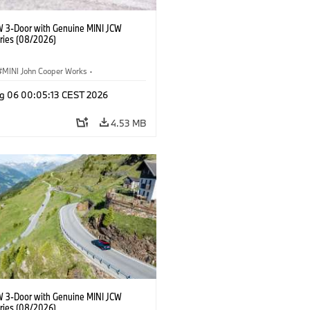
W 3-Door with Genuine MINI JCW
ries (08/2026)
MINI John Cooper Works
·
ooper Works
·
g 06 00:05:13 CEST 2026
l Extras, Accessories
4.53 MB
W 3-Door with Genuine MINI JCW
ries (08/2026)