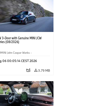
W 3-Door with Genuine MINI JCW
ries (08/2026)
MINI John Cooper Works
·
ooper Works
·
g 06 00:05:14 CEST 2026
l Extras, Accessories
3.79 MB