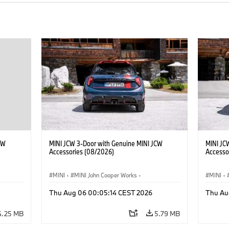
CW
MINI JCW 3-Door with Genuine MINI JCW
MINI JC
Accessories (08/2026)
Accesso
MINI
·
MINI John Cooper Works
·
MINI
·
John Cooper Works
·
John C
Thu Aug 06 00:05:14 CEST 2026
Thu Au
Optional Extras, Accessories
Optiona
4.25 MB
5.79 MB