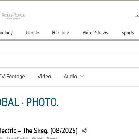
Lo
nology
People
Heritage
Motor Shows
Sports
TV Footage
Video
Audio
BAL · PHOTO.
lectric – The Skeg. (08/2025)
rks
·
Special Vehicles
·
Electric
·
Cooper