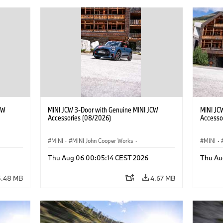
CW
MINI JCW 3-Door with Genuine MINI JCW
MINI JC
Accessories (08/2026)
Accesso
MINI
·
MINI John Cooper Works
·
MINI
·
John Cooper Works
·
John C
Thu Aug 06 00:05:14 CEST 2026
Thu Au
Optional Extras, Accessories
Optiona
5.48 MB
4.67 MB