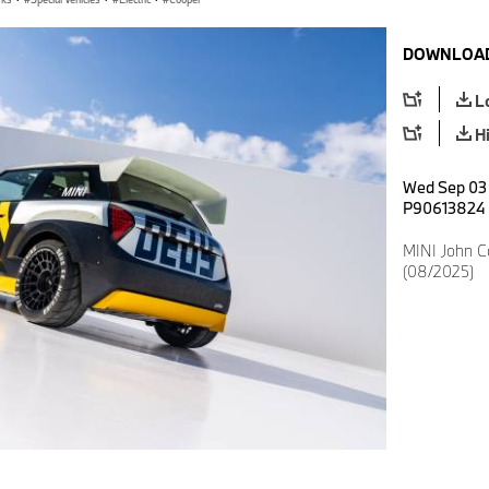
DOWNLOAD
L
H
Wed Sep 03 
P90613824
MINI John C
(08/2025)