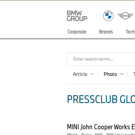
Corporate
Brands
Tech
Enter search terms...
Article
Photo
PRESSCLUB GLO
MINI John Cooper Works E
Munich
·
Europe
·
MINI
·
MINI John Cooper Wo