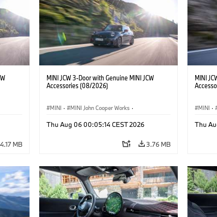
CW
MINI JCW 3-Door with Genuine MINI JCW
MINI JC
Accessories (08/2026)
Accesso
MINI
·
MINI John Cooper Works
·
MINI
·
John Cooper Works
·
John C
Thu Aug 06 00:05:14 CEST 2026
Thu Au
Optional Extras, Accessories
Optiona
4.17 MB
3.76 MB