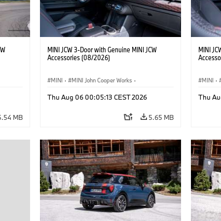
CW
MINI JCW 3-Door with Genuine MINI JCW
MINI JC
Accessories (08/2026)
Accesso
MINI
·
MINI John Cooper Works
·
MINI
·
John Cooper Works
·
John C
Thu Aug 06 00:05:13 CEST 2026
Thu Au
Optional Extras, Accessories
Optiona
5.54 MB
5.65 MB