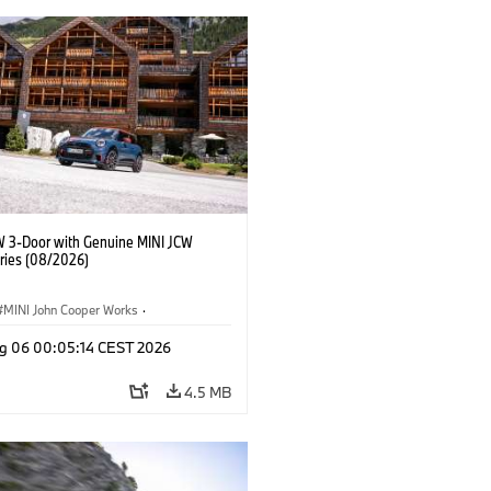
W 3-Door with Genuine MINI JCW
ries (08/2026)
MINI John Cooper Works
·
ooper Works
·
g 06 00:05:14 CEST 2026
l Extras, Accessories
4.5 MB