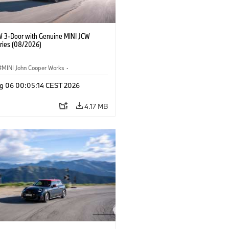
W 3-Door with Genuine MINI JCW
ries (08/2026)
MINI John Cooper Works
·
ooper Works
·
g 06 00:05:14 CEST 2026
l Extras, Accessories
4.17 MB