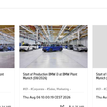
ant
Start of Production BMW i3 at BMW Plant
Start o
Munich (08/2026)
Munich 
I01
·
Corporate
·
Sales, Marketing
·
I01
·
C
BMW i
Production Plants
·
Locations
·
i3
·
BMW i
Product
Thu Aug 06 10:00:19 CEST 2026
Thu Au
9.36 MB
9.75 MB