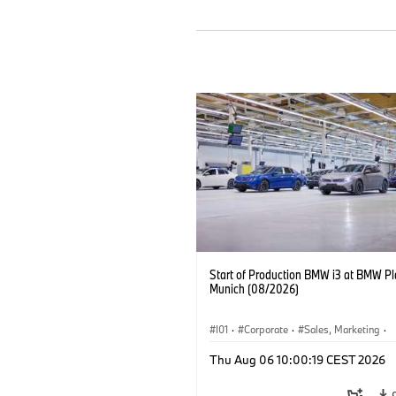
Start of Production BMW i3 at BMW Pl
Munich (08/2026)
I01
·
Corporate
·
Sales, Marketing
·
Production Plants
·
Locations
·
i3
·
Thu Aug 06 10:00:19 CEST 2026