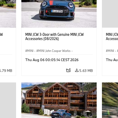
CW
MINI JCW 3-Door with Genuine MINI JCW
MINI JC
Accessories (08/2026)
Accesso
MINI
·
MINI John Cooper Works
·
MINI
·
John Cooper Works
·
John C
Thu Aug 06 00:05:14 CEST 2026
Thu Au
Optional Extras, Accessories
Optiona
5.79 MB
5.63 MB