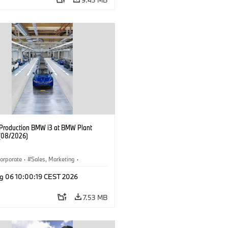
f Production BMW i3 at BMW Plant
(08/2026)
orporate
·
Sales, Marketing
·
ion Plants
·
Locations
·
i3
·
BMW i
g 06 10:00:19 CEST 2026
7.53 MB