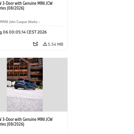
W 3-Door with Genuine MINI JCW
ries (08/2026)
MINI John Cooper Works
·
ooper Works
·
g 06 00:05:14 CEST 2026
l Extras, Accessories
5.54 MB
W 3-Door with Genuine MINI JCW
ries (08/2026)