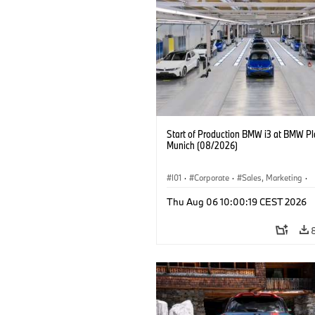
Start of Production BMW i3 at BMW Pl
Munich (08/2026)
I01
·
Corporate
·
Sales, Marketing
·
Production Plants
·
Locations
·
i3
·
Thu Aug 06 10:00:19 CEST 2026