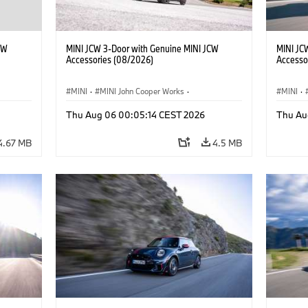
CW
MINI JCW 3-Door with Genuine MINI JCW
MINI JC
Accessories (08/2026)
Accesso
MINI
·
MINI John Cooper Works
·
MINI
·
John Cooper Works
·
John C
Thu Aug 06 00:05:14 CEST 2026
Thu Au
Optional Extras, Accessories
Optiona
4.67 MB
4.5 MB