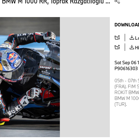
 BMW M 1000 RR, Toprak Razgatlıoğlu ...
DOWNLOAD
L
H
Sat Sep 06 
P90616303
05th - 07th
(FRA). FIM 
ROKiT BMW 
BMW M 1000 
(TUR).