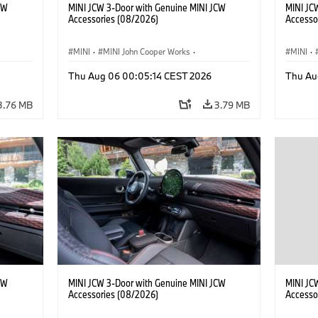
CW
MINI JCW 3-Door with Genuine MINI JCW
MINI JC
Accessories (08/2026)
Accesso
MINI
·
MINI John Cooper Works
·
MINI
·
John Cooper Works
·
John C
Thu Aug 06 00:05:14 CEST 2026
Thu Au
Optional Extras, Accessories
Optiona
3.76 MB
3.79 MB
CW
MINI JCW 3-Door with Genuine MINI JCW
MINI JC
Accessories (08/2026)
Accesso