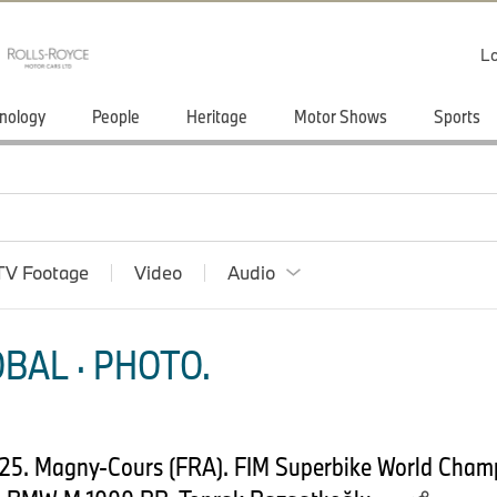
Lo
nology
People
Heritage
Motor Shows
Sports
TV Footage
Video
Audio
BAL · PHOTO.
025. Magny-Cours (FRA). FIM Superbike World Cha