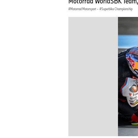
Motorrad WorldSBK Team,
Motorrad Motorsport
·
Superbike Championship