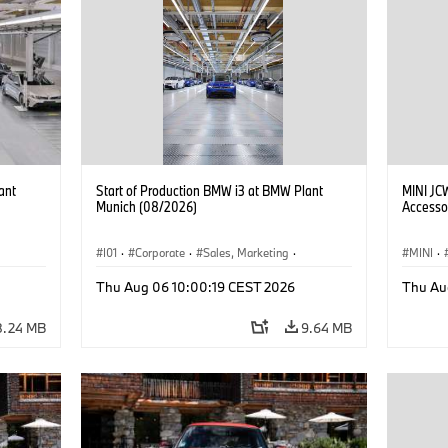
ant
Start of Production BMW i3 at BMW Plant
MINI JC
Munich (08/2026)
Accesso
I01
·
Corporate
·
Sales, Marketing
·
MINI
·
BMW i
Production Plants
·
Locations
·
i3
·
BMW i
John C
Thu Aug 06 10:00:19 CEST 2026
Thu Au
Optiona
8.24 MB
9.64 MB