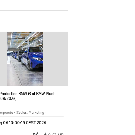
f Production BMW i3 at BMW Plant
(08/2026)
orporate
·
Sales, Marketing
·
ion Plants
·
Locations
·
i3
·
BMW i
g 06 10:00:19 CEST 2026
9.43 MB