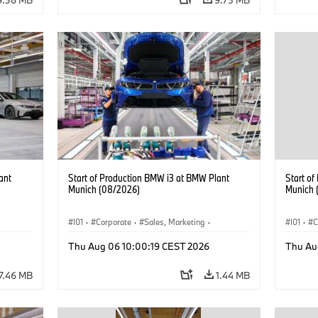
ant
Start of Production BMW i3 at BMW Plant
Start o
Munich (08/2026)
Munich 
I01
·
Corporate
·
Sales, Marketing
·
I01
·
C
BMW i
Production Plants
·
Locations
·
i3
·
BMW i
Product
Thu Aug 06 10:00:19 CEST 2026
Thu Au
7.46 MB
1.44 MB