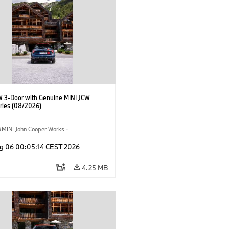
W 3-Door with Genuine MINI JCW
ries (08/2026)
MINI John Cooper Works
·
ooper Works
·
g 06 00:05:14 CEST 2026
l Extras, Accessories
4.25 MB