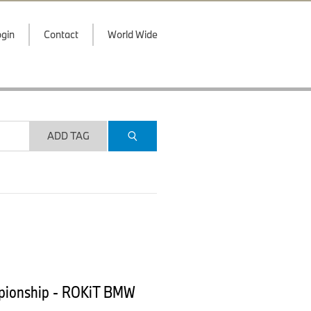
gin
Contact
World Wide
ADD TAG
mpionship - ROKiT BMW