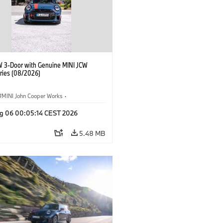
W 3-Door with Genuine MINI JCW
ries (08/2026)
MINI John Cooper Works
·
ooper Works
·
g 06 00:05:14 CEST 2026
l Extras, Accessories
5.48 MB