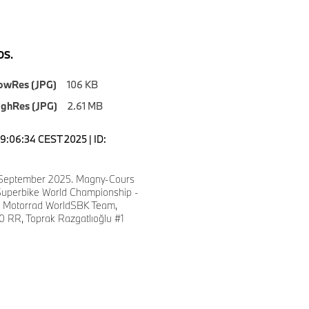
S.
owRes (JPG)
106 KB
ighRes (JPG)
2.61 MB
19:06:34 CEST 2025 | ID:
 September 2025. Magny-Cours
Superbike World Championship -
Motorrad WorldSBK Team,
RR, Toprak Razgatlıoğlu #1