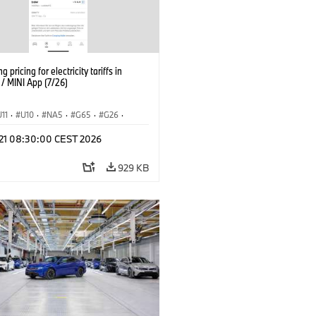
g pricing for electricity tariffs in
 MINI App (7/26)
U11
·
U10
·
NA5
·
G65
·
G26
·
I
·
Electrification
·
Technology
·
l 21 08:30:00 CEST 2026
tedDrive
·
iX
·
BMW i
·
iX1
·
iX2
·
iX5
·
i4
929 KB