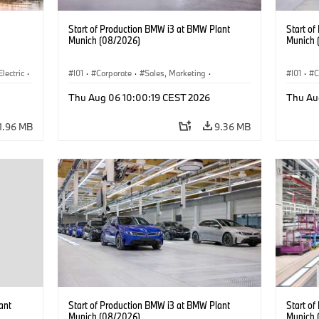
Start of Production BMW i3 at BMW Plant
Start o
Munich (08/2026)
Munich 
Electric
·
I01
·
Corporate
·
Sales, Marketing
·
I01
·
C
3
·
Production Plants
·
Locations
·
i3
·
BMW i
Product
Thu Aug 06 10:00:19 CEST 2026
Thu Au
1.96 MB
9.36 MB
ant
Start of Production BMW i3 at BMW Plant
Start o
Munich (08/2026)
Munich 