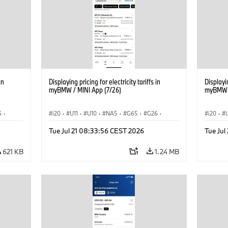
in
Displaying pricing for electricity tariffs in
Displayin
myBMW / MINI App (7/26)
myBMW /
6
·
i20
·
U11
·
U10
·
NA5
·
G65
·
G26
·
i20
·
·
G70 LCI
·
Electrification
·
Technology
·
G70 LC
Tue Jul 21 08:33:56 CEST 2026
Tue Jul
iX2
·
ConnectedDrive
·
iX
·
BMW i
·
iX1
·
iX2
·
Connec
iX3
·
iX5
·
i4
iX3
·
621 KB
1.24 MB