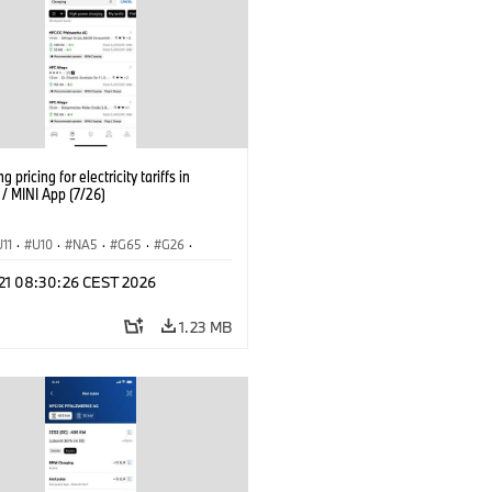
g pricing for electricity tariffs in
 MINI App (7/26)
U11
·
U10
·
NA5
·
G65
·
G26
·
I
·
Electrification
·
Technology
·
 21 08:30:26 CEST 2026
tedDrive
·
iX
·
BMW i
·
iX1
·
iX2
·
iX5
·
i4
1.23 MB