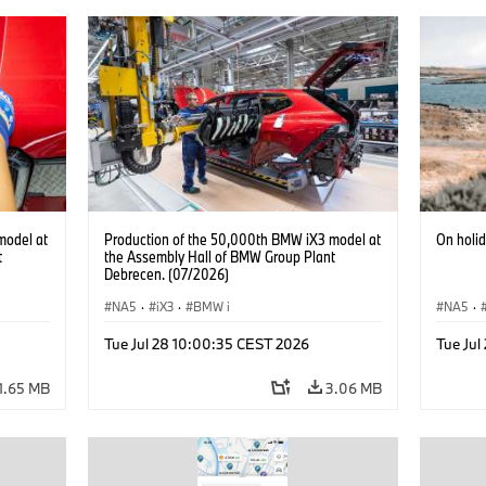
model at
Production of the 50,000th BMW iX3 model at
On holi
t
the Assembly Hall of BMW Group Plant
Debrecen. (07/2026)
NA5
·
iX3
·
BMW i
NA5
·
Acema
Tue Jul 28 10:00:35 CEST 2026
Tue Jul
Electrif
1.65 MB
3.06 MB