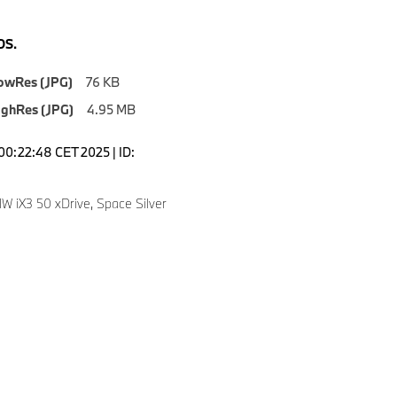
S.
owRes (JPG)
76 KB
ighRes (JPG)
4.95 MB
00:22:48 CET 2025 | ID:
4
 iX3 50 xDrive, Space Silver