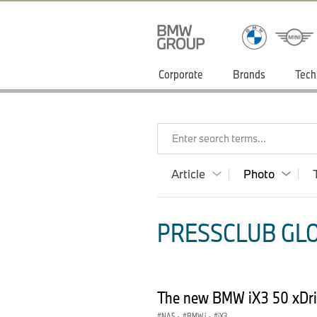
Corporate
Brands
Tech
Enter search terms...
Article
Photo
PRESSCLUB GLO
The new BMW iX3 50 xDriv
NA5
·
BMW i
·
iX3