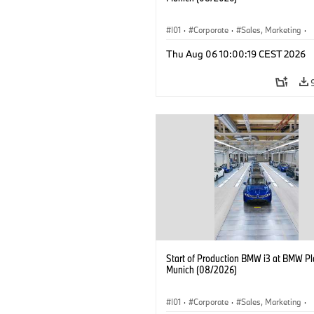
I01
·
Corporate
·
Sales, Marketing
·
Production Plants
·
Locations
·
i3
·
Thu Aug 06 10:00:19 CEST 2026
Start of Production BMW i3 at BMW Pl
Munich (08/2026)
I01
·
Corporate
·
Sales, Marketing
·