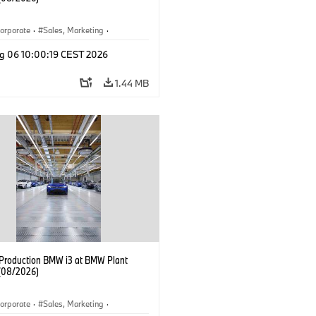
orporate
·
Sales, Marketing
·
ion Plants
·
Locations
·
i3
·
BMW i
g 06 10:00:19 CEST 2026
1.44 MB
f Production BMW i3 at BMW Plant
(08/2026)
orporate
·
Sales, Marketing
·