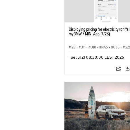
Displaying pricing for electricity tariffs 
myBMW / MINI App (7/26)
i20
·
U11
·
U10
·
NA5
·
G65
·
G2
G70 LCI
·
Electrification
·
Technology
Tue Jul 21 08:30:00 CEST 2026
ConnectedDrive
·
iX
·
BMW i
·
iX1
·
iX3
·
iX5
·
i4