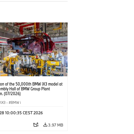
ion of the 50,000th BMW iX3 model at
embly Hall of BMW Group Plant
n. (07/2026)
iX3
·
BMW i
 28 10:00:35 CEST 2026
3.97 MB