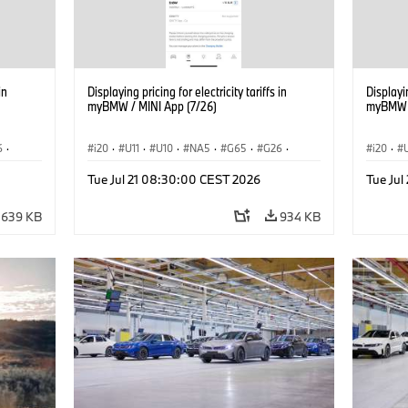
in
Displaying pricing for electricity tariffs in
Displayin
myBMW / MINI App (7/26)
myBMW /
6
·
i20
·
U11
·
U10
·
NA5
·
G65
·
G26
·
i20
·
·
G70 LCI
·
Electrification
·
Technology
·
G70 LC
Tue Jul 21 08:30:00 CEST 2026
Tue Ju
iX2
·
ConnectedDrive
·
iX
·
BMW i
·
iX1
·
iX2
·
Connec
iX3
·
iX5
·
i4
iX3
·
639 KB
934 KB