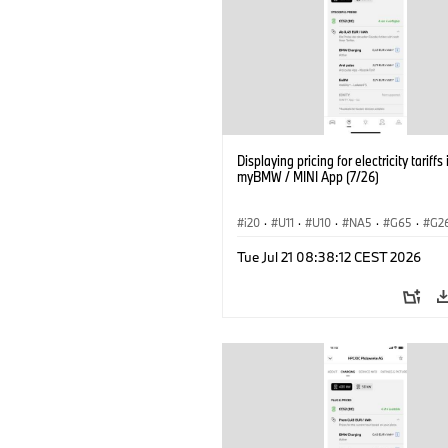
Displaying pricing for electricity tariffs 
myBMW / MINI App (7/26)
i20
·
U11
·
U10
·
NA5
·
G65
·
G2
G70 LCI
·
Electrification
·
Technology
Tue Jul 21 08:38:12 CEST 2026
ConnectedDrive
·
iX
·
BMW i
·
iX1
·
iX3
·
iX5
·
i4