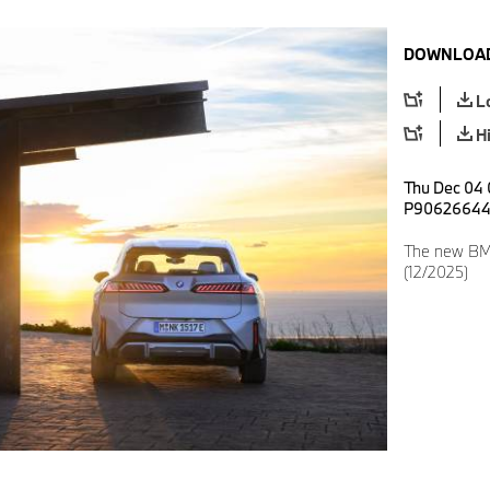
DOWNLOAD
L
H
Thu Dec 04 
P9062664
The new BMW
(12/2025)