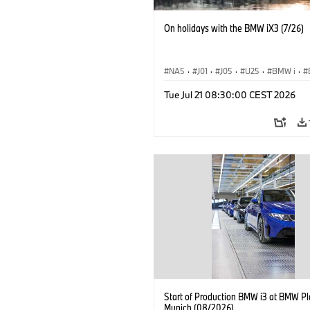
On holidays with the BMW iX3 (7/26)
NA5
·
J01
·
J05
·
U25
·
BMW i
·
Aceman
·
Countryman
·
Cooper
·
iX
Tue Jul 21 08:30:00 CEST 2026
Electrification
·
Technology
Start of Production BMW i3 at BMW Pl
Munich (08/2026)