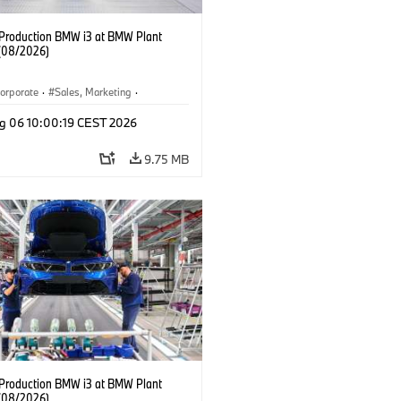
f Production BMW i3 at BMW Plant
(08/2026)
orporate
·
Sales, Marketing
·
ion Plants
·
Locations
·
i3
·
BMW i
g 06 10:00:19 CEST 2026
9.75 MB
f Production BMW i3 at BMW Plant
(08/2026)