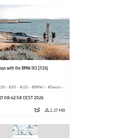
days with the BMW iX3 (7/26)
J01
·
J05
·
U25
·
BMW i
·
Electric
·
n
·
Countryman
·
Cooper
·
iX3
·
 21 08:42:58 CEST 2026
ication
·
Technology
2.27 MB