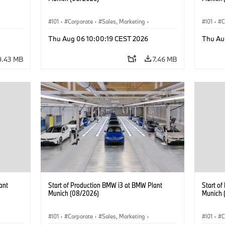
I01
·
Corporate
·
Sales, Marketing
·
I01
·
C
BMW i
Production Plants
·
Locations
·
i3
·
BMW i
Product
Thu Aug 06 10:00:19 CEST 2026
Thu Au
9.43 MB
7.46 MB
ant
Start of Production BMW i3 at BMW Plant
Start o
Munich (08/2026)
Munich 
I01
·
Corporate
·
Sales, Marketing
·
I01
·
C