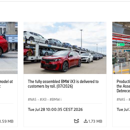
model at
The fully assembled BMW iX3 is delivered to
Product
t
customers by rail. (07/2026)
the Ass
Debrece
NA5
·
iX3
·
BMW i
NA5
·
Tue Jul 28 10:00:35 CEST 2026
Tue Jul
1.59 MB
1.73 MB