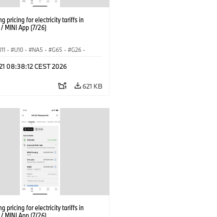
g pricing for electricity tariffs in
 MINI App (7/26)
U11
·
U10
·
NA5
·
G65
·
G26
·
I
·
Electrification
·
Technology
·
 21 08:38:12 CEST 2026
tedDrive
·
iX
·
BMW i
·
iX1
·
iX2
·
iX5
·
i4
621 KB
g pricing for electricity tariffs in
 MINI App (7/26)