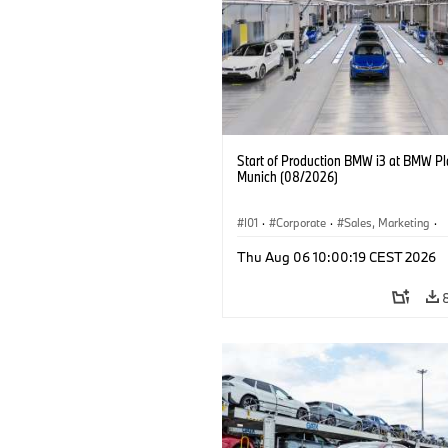
Start of Production BMW i3 at BMW Pl
Munich (08/2026)
I01
·
Corporate
·
Sales, Marketing
·
Production Plants
·
Locations
·
i3
·
Thu Aug 06 10:00:19 CEST 2026