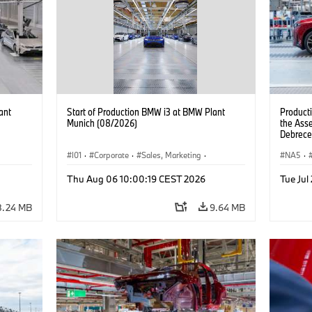
ant
Start of Production BMW i3 at BMW Plant
Product
Munich (08/2026)
the Ass
Debrece
I01
·
Corporate
·
Sales, Marketing
·
NA5
·
BMW i
Production Plants
·
Locations
·
i3
·
BMW i
Thu Aug 06 10:00:19 CEST 2026
Tue Jul
8.24 MB
9.64 MB