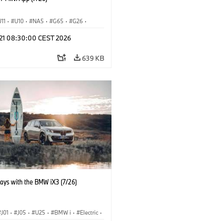
U11
·
U10
·
NA5
·
G65
·
G26
·
I
·
Electrification
·
Technology
·
l 21 08:30:00 CEST 2026
tedDrive
·
iX
·
BMW i
·
iX1
·
iX2
·
iX5
·
i4
639 KB
days with the BMW iX3 (7/26)
J01
·
J05
·
U25
·
BMW i
·
Electric
·