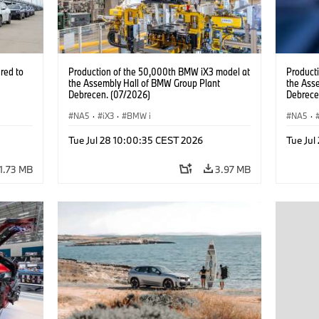
red to
Production of the 50,000th BMW iX3 model at
Product
the Assembly Hall of BMW Group Plant
the Ass
Debrecen. (07/2026)
Debrece
NA5
·
iX3
·
BMW i
NA5
·
Tue Jul 28 10:00:35 CEST 2026
Tue Jul
1.73 MB
3.97 MB