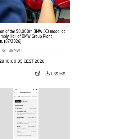
ion of the 50,000th BMW iX3 model at
embly Hall of BMW Group Plant
n. (07/2026)
iX3
·
BMW i
 28 10:00:35 CEST 2026
1.65 MB