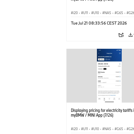
i20
·
U11
·
U10
·
NA5
·
G65
·
G2
G70 LCI
·
Electrification
·
Technology
Tue Jul 21 08:33:56 CEST 2026
ConnectedDrive
·
iX
·
BMW i
·
iX1
·
iX3
·
iX5
·
i4
Displaying pricing for electricity tariffs 
myBMW / MINI App (7/26)
i20
·
U11
·
U10
·
NA5
·
G65
·
G2