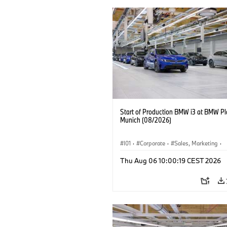
Start of Production BMW i3 at BMW Pl
Munich (08/2026)
I01
·
Corporate
·
Sales, Marketing
·
Production Plants
·
Locations
·
i3
·
Thu Aug 06 10:00:19 CEST 2026