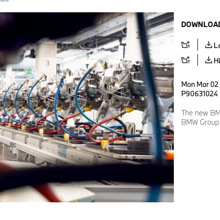
DOWNLOAD
L
H
Mon Mar 02 
P90631024
The new BMW
BMW Group p