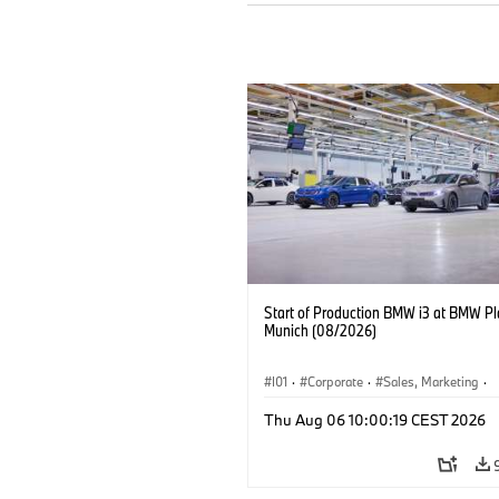
Start of Production BMW i3 at BMW Pl
Munich (08/2026)
I01
·
Corporate
·
Sales, Marketing
·
Production Plants
·
Locations
·
i3
·
Thu Aug 06 10:00:19 CEST 2026