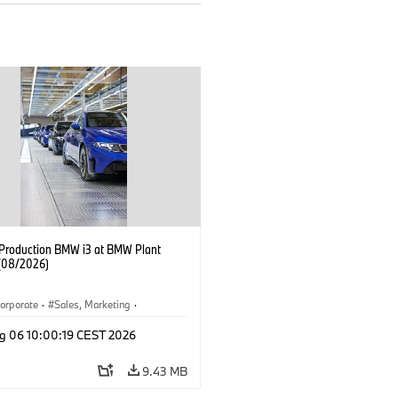
f Production BMW i3 at BMW Plant
(08/2026)
orporate
·
Sales, Marketing
·
ion Plants
·
Locations
·
i3
·
BMW i
g 06 10:00:19 CEST 2026
9.43 MB