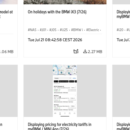
model at
On holidays with the BMW iX3 (7/26)
Displayin
t
myBMW /
NA5
·
J01
·
J05
·
U25
·
BMW i
·
Electric
·
i20
·
Aceman
·
Countryman
·
Cooper
·
iX3
·
G70 LC
Tue Jul 21 08:42:58 CEST 2026
Tue Jul
Electrification
·
Technology
Connec
iX3
·
3.06 MB
2.27 MB
in
Displaying pricing for electricity tariffs in
Displayin
myBMW / MINI App (7/26)
myBMW /