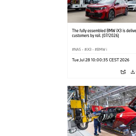
The fully assembled BMW iX3 is delive
customers by rail. (07/2026)
NA5
·
iX3
·
BMW i
Tue Jul 28 10:00:35 CEST 2026