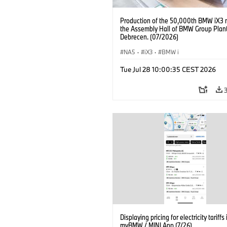
Production of the 50,000th BMW iX3 
the Assembly Hall of BMW Group Plan
Debrecen. (07/2026)
NA5
·
iX3
·
BMW i
Tue Jul 28 10:00:35 CEST 2026
Displaying pricing for electricity tariffs 
myBMW / MINI App (7/26)