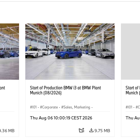
ant
Start of Production BMW i3 at BMW Plant
Start o
Munich (08/2026)
Munich 
I01
·
Corporate
·
Sales, Marketing
·
I01
·
C
BMW i
Production Plants
·
Locations
·
i3
·
BMW i
Product
Thu Aug 06 10:00:19 CEST 2026
Thu Au
9.36 MB
9.75 MB