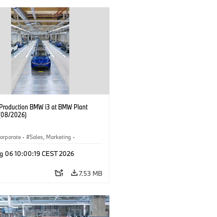
f Production BMW i3 at BMW Plant
(08/2026)
orporate
·
Sales, Marketing
·
ion Plants
·
Locations
·
i3
·
BMW i
g 06 10:00:19 CEST 2026
7.53 MB