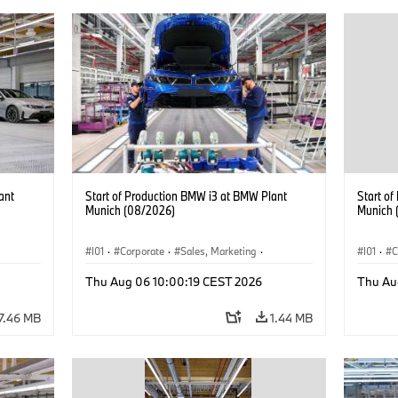
ant
Start of Production BMW i3 at BMW Plant
Start o
Munich (08/2026)
Munich 
I01
·
Corporate
·
Sales, Marketing
·
I01
·
C
BMW i
Production Plants
·
Locations
·
i3
·
BMW i
Product
Thu Aug 06 10:00:19 CEST 2026
Thu Au
7.46 MB
1.44 MB