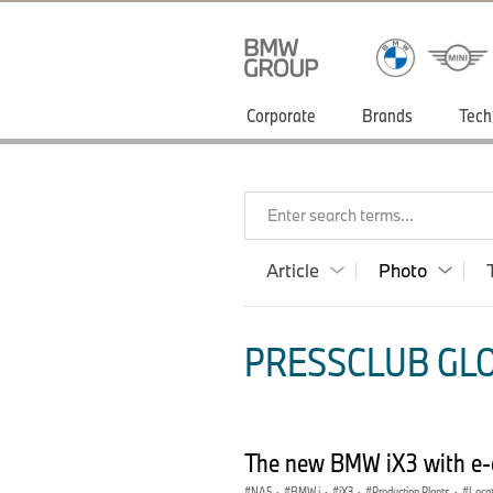
Corporate
Brands
Tech
Enter search terms...
Article
Photo
PRESSCLUB GLO
The new BMW iX3 with e-e
NA5
·
BMW i
·
iX3
·
Production Plants
·
Loca