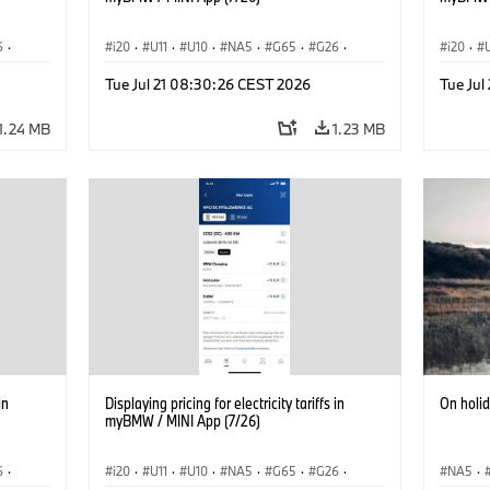
6
·
i20
·
U11
·
U10
·
NA5
·
G65
·
G26
·
i20
·
·
G70 LCI
·
Electrification
·
Technology
·
G70 LC
Tue Jul 21 08:30:26 CEST 2026
Tue Ju
iX2
·
ConnectedDrive
·
iX
·
BMW i
·
iX1
·
iX2
·
Connec
iX3
·
iX5
·
i4
iX3
·
1.24 MB
1.23 MB
in
Displaying pricing for electricity tariffs in
On holi
myBMW / MINI App (7/26)
6
·
i20
·
U11
·
U10
·
NA5
·
G65
·
G26
·
NA5
·