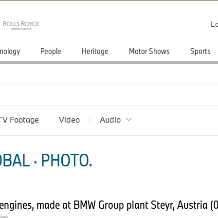
Lo
nology
People
Heritage
Motor Shows
Sports
TV Footage
Video
Audio
BAL · PHOTO.
ngines, made at BMW Group plant Steyr, Austria 
tions