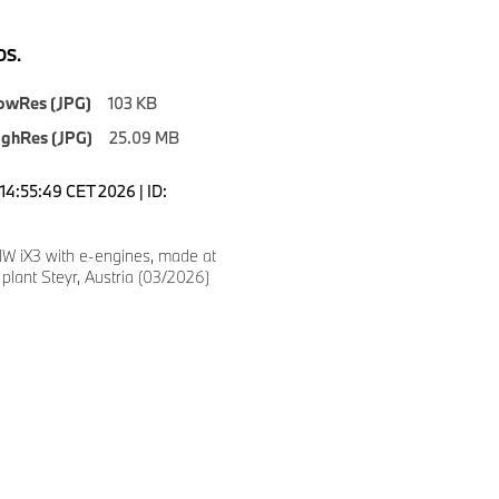
S.
owRes (JPG)
103 KB
ighRes (JPG)
25.09 MB
14:55:49 CET 2026 | ID:
 iX3 with e-engines, made at
lant Steyr, Austria (03/2026)