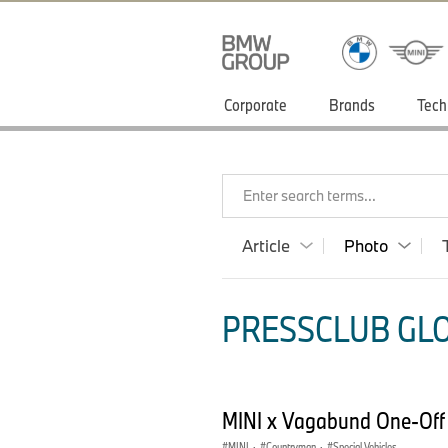
Corporate
Brands
Tech
Enter search terms...
Article
Photo
PRESSCLUB GLO
MINI x Vagabund One-Off 
MINI
·
Countryman
·
Special Vehicles