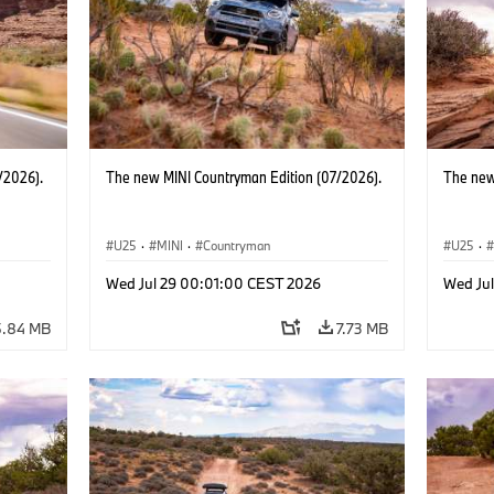
/2026).
The new MINI Countryman Edition (07/2026).
The new
U25
·
MINI
·
Countryman
U25
·
Wed Jul 29 00:01:00 CEST 2026
Wed Ju
5.84 MB
7.73 MB