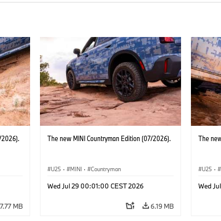
/2026).
The new MINI Countryman Edition (07/2026).
The new
U25
·
MINI
·
Countryman
U25
·
Wed Jul 29 00:01:00 CEST 2026
Wed Ju
7.77 MB
6.19 MB