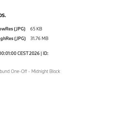
S.
owRes (JPG)
65 KB
ighRes (JPG)
31.76 MB
00:01:00 CEST 2026 | ID:
bund One-Off - Midnight Black