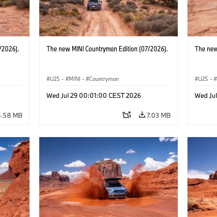
/2026).
The new MINI Countryman Edition (07/2026).
The new
U25
·
MINI
·
Countryman
U25
·
Wed Jul 29 00:01:00 CEST 2026
Wed Ju
5.58 MB
7.03 MB