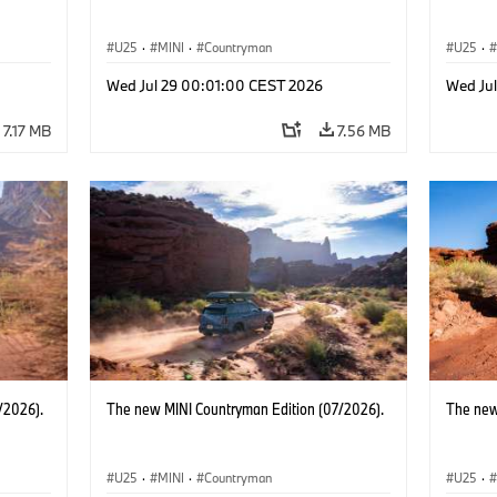
U25
·
MINI
·
Countryman
U25
·
Wed Jul 29 00:01:00 CEST 2026
Wed Ju
7.17 MB
7.56 MB
/2026).
The new MINI Countryman Edition (07/2026).
The new
U25
·
MINI
·
Countryman
U25
·