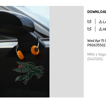
DOWNLOAD
L
H
Wed Apr 15 
P90635502
MINI x Vaga
(04/2026).