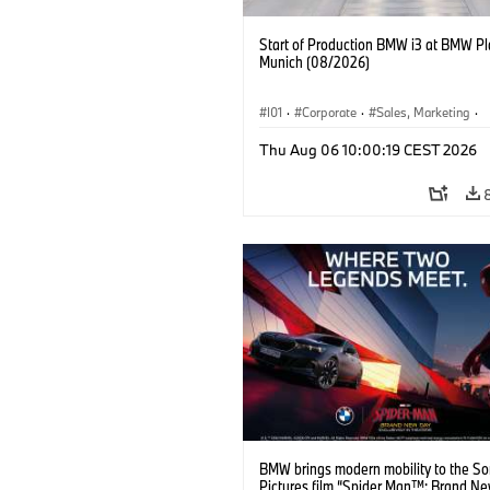
Start of Production BMW i3 at BMW Pl
Munich (08/2026)
I01
·
Corporate
·
Sales, Marketing
·
Production Plants
·
Locations
·
i3
·
Thu Aug 06 10:00:19 CEST 2026
BMW brings modern mobility to the S
Pictures film “Spider Man™: Brand Ne