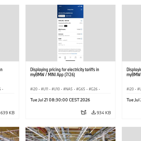
in
Displaying pricing for electricity tariffs in
Displayin
myBMW / MINI App (7/26)
myBMW /
6
·
i20
·
U11
·
U10
·
NA5
·
G65
·
G26
·
i20
·
·
G70 LCI
·
Electrification
·
Technology
·
G70 LC
Tue Jul 21 08:30:00 CEST 2026
Tue Ju
iX2
·
ConnectedDrive
·
iX
·
BMW i
·
iX1
·
iX2
·
Connec
iX3
·
iX5
·
i4
iX3
·
639 KB
934 KB