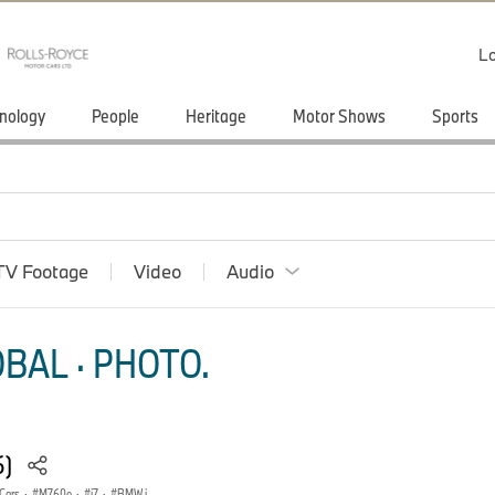
Lo
nology
People
Heritage
Motor Shows
Sports
TV Footage
Video
Audio
BAL · PHOTO.
6)
Cars
·
M760e
·
i7
·
BMW i