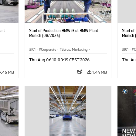
ant
Start of Production BMW i3 at BMW Plant
Start o
Munich (08/2026)
Munich 
I01
·
Corporate
·
Sales, Marketing
·
I01
·
C
BMW i
Production Plants
·
Locations
·
i3
·
BMW i
Product
Thu Aug 06 10:00:19 CEST 2026
Thu Au
7.46 MB
1.44 MB