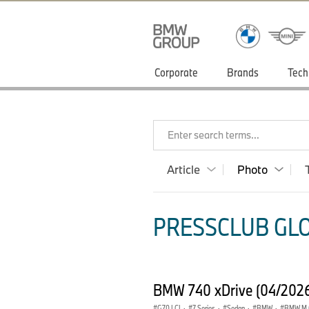
Corporate
Brands
Tech
Enter search terms...
Article
Photo
PRESSCLUB GLO
BMW 740 xDrive (04/202
G70 LCI
·
7 Series
·
Sedan
·
BMW
·
BMW M 