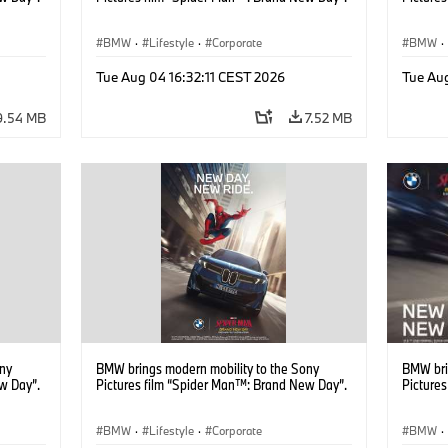
BMW
·
Lifestyle
·
Corporate
BMW
·
Tue Aug 04 16:32:11 CEST 2026
Tue Au
9.54 MB
7.52 MB
ony
BMW brings modern mobility to the Sony
BMW bri
w Day”.
Pictures film “Spider Man™: Brand New Day”.
Picture
BMW
·
Lifestyle
·
Corporate
BMW
·