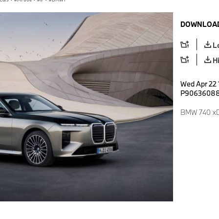
DOWNLOAD
L
H
Wed Apr 22 
P9063608
BMW 740 xD