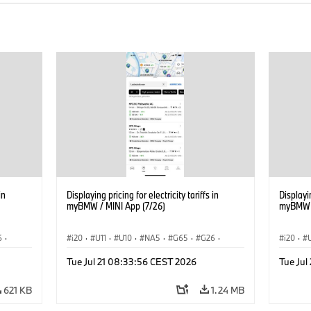
in
Displaying pricing for electricity tariffs in
Displayin
myBMW / MINI App (7/26)
myBMW /
6
·
i20
·
U11
·
U10
·
NA5
·
G65
·
G26
·
i20
·
·
G70 LCI
·
Electrification
·
Technology
·
G70 LC
Tue Jul 21 08:33:56 CEST 2026
Tue Jul
iX2
·
ConnectedDrive
·
iX
·
BMW i
·
iX1
·
iX2
·
Connec
iX3
·
iX5
·
i4
iX3
·
621 KB
1.24 MB