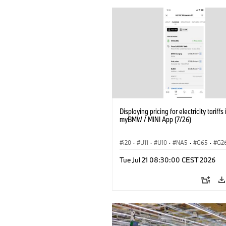
Displaying pricing for electricity tariffs 
myBMW / MINI App (7/26)
i20
·
U11
·
U10
·
NA5
·
G65
·
G2
G70 LCI
·
Electrification
·
Technology
Tue Jul 21 08:30:00 CEST 2026
ConnectedDrive
·
iX
·
BMW i
·
iX1
·
iX3
·
iX5
·
i4