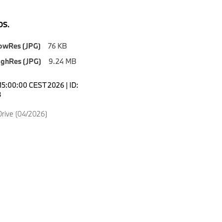
S.
owRes (JPG)
76 KB
ighRes (JPG)
9.24 MB
15:00:00 CEST 2026 | ID:
8
rive (04/2026)