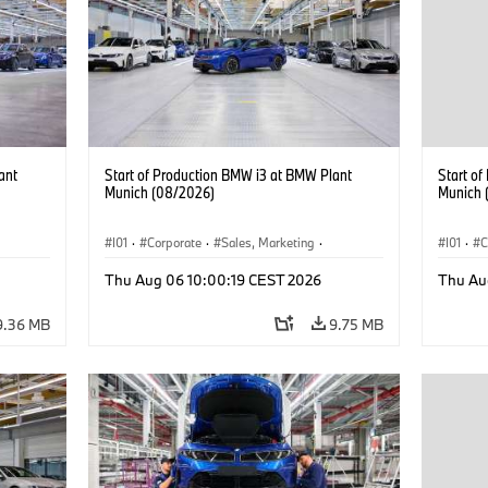
ant
Start of Production BMW i3 at BMW Plant
Start o
Munich (08/2026)
Munich 
I01
·
Corporate
·
Sales, Marketing
·
I01
·
C
BMW i
Production Plants
·
Locations
·
i3
·
BMW i
Product
Thu Aug 06 10:00:19 CEST 2026
Thu Au
9.36 MB
9.75 MB