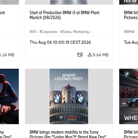
ant
Start of Production BMW i3 at BMW Plant
BMW bri
Munich (08/2026)
Picture
I01
·
Corporate
·
Sales, Marketing
·
BMW
·
BMW i
Production Plants
·
Locations
·
i3
·
BMW i
Thu Aug 06 10:00:19 CEST 2026
Tue Au
8.24 MB
9.64 MB
ony
BMW brings modern mobility to the Sony
BMW bri
w Day”.
Pictures film “Spider Man™: Brand New Day”.
Picture