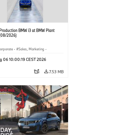
f Production BMW i3 at BMW Plant
(08/2026)
orporate
·
Sales, Marketing
·
ion Plants
·
Locations
·
i3
·
BMW i
g 06 10:00:19 CEST 2026
7.53 MB