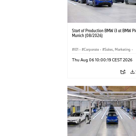
Start of Production BMW i3 at BMW Pl
Munich (08/2026)
I01
·
Corporate
·
Sales, Marketing
·
Production Plants
·
Locations
·
i3
·
Thu Aug 06 10:00:19 CEST 2026