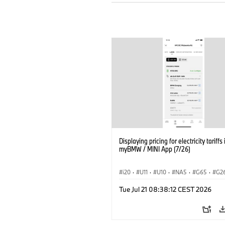
Displaying pricing for electricity tariffs 
myBMW / MINI App (7/26)
i20
·
U11
·
U10
·
NA5
·
G65
·
G2
G70 LCI
·
Electrification
·
Technology
Tue Jul 21 08:38:12 CEST 2026
ConnectedDrive
·
iX
·
BMW i
·
iX1
·
iX3
·
iX5
·
i4