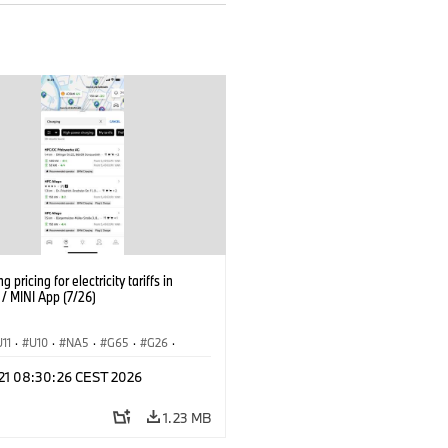
g pricing for electricity tariffs in
 MINI App (7/26)
U11
·
U10
·
NA5
·
G65
·
G26
·
I
·
Electrification
·
Technology
·
 21 08:30:26 CEST 2026
tedDrive
·
iX
·
BMW i
·
iX1
·
iX2
·
iX5
·
i4
1.23 MB