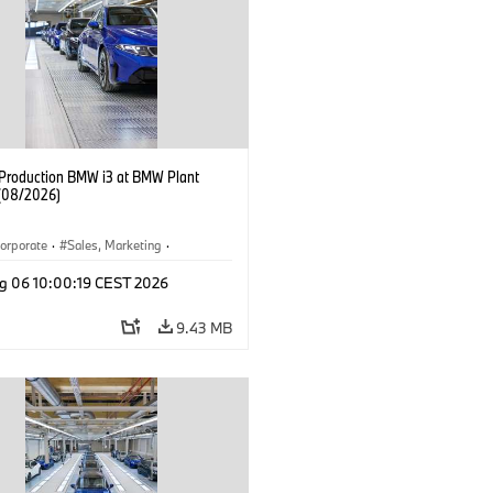
f Production BMW i3 at BMW Plant
(08/2026)
orporate
·
Sales, Marketing
·
ion Plants
·
Locations
·
i3
·
BMW i
g 06 10:00:19 CEST 2026
9.43 MB