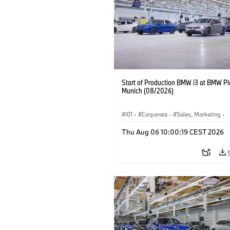
Start of Production BMW i3 at BMW Pl
Munich (08/2026)
I01
·
Corporate
·
Sales, Marketing
·
Production Plants
·
Locations
·
i3
·
Thu Aug 06 10:00:19 CEST 2026