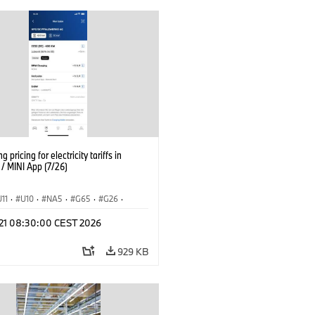
g pricing for electricity tariffs in
 MINI App (7/26)
U11
·
U10
·
NA5
·
G65
·
G26
·
I
·
Electrification
·
Technology
·
l 21 08:30:00 CEST 2026
tedDrive
·
iX
·
BMW i
·
iX1
·
iX2
·
iX5
·
i4
929 KB