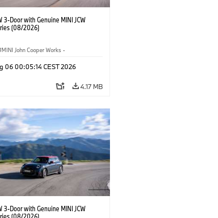
W 3-Door with Genuine MINI JCW
ries (08/2026)
MINI John Cooper Works
·
ooper Works
·
g 06 00:05:14 CEST 2026
l Extras, Accessories
4.17 MB
W 3-Door with Genuine MINI JCW
ries (08/2026)