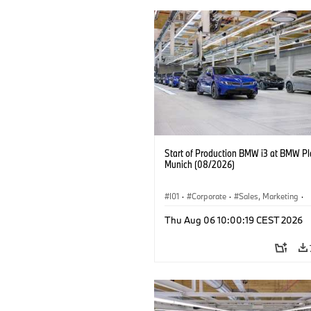
Start of Production BMW i3 at BMW Pl
Munich (08/2026)
I01
·
Corporate
·
Sales, Marketing
·
Production Plants
·
Locations
·
i3
·
Thu Aug 06 10:00:19 CEST 2026