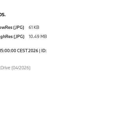
S.
owRes (JPG)
61 KB
ighRes (JPG)
10.49 MB
15:00:00 CEST 2026 | ID:
Drive (04/2026)