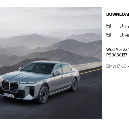
DOWNLOAD
L
H
Wed Apr 22 
P90636137
BMW i7 60 x