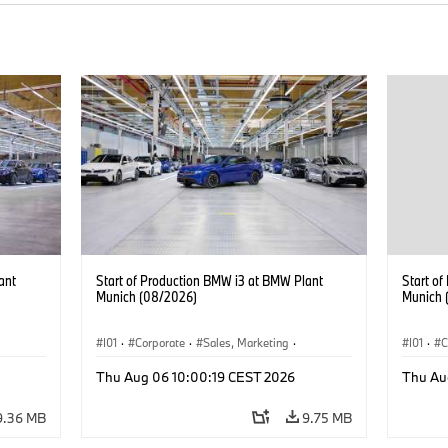
ant
Start of Production BMW i3 at BMW Plant
Start o
Munich (08/2026)
Munich 
I01
·
Corporate
·
Sales, Marketing
·
I01
·
C
BMW i
Production Plants
·
Locations
·
i3
·
BMW i
Product
Thu Aug 06 10:00:19 CEST 2026
Thu Au
9.36 MB
9.75 MB