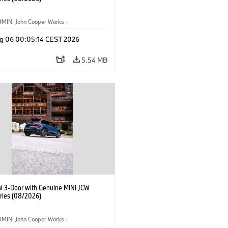
MINI John Cooper Works
·
ooper Works
·
g 06 00:05:14 CEST 2026
l Extras, Accessories
5.54 MB
W 3-Door with Genuine MINI JCW
ries (08/2026)
MINI John Cooper Works
·