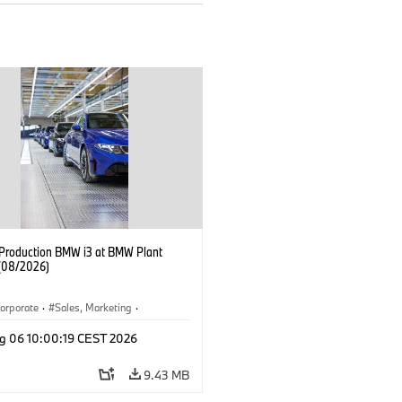
f Production BMW i3 at BMW Plant
(08/2026)
orporate
·
Sales, Marketing
·
ion Plants
·
Locations
·
i3
·
BMW i
g 06 10:00:19 CEST 2026
9.43 MB