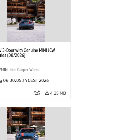
W 3-Door with Genuine MINI JCW
ries (08/2026)
MINI John Cooper Works
·
ooper Works
·
g 06 00:05:14 CEST 2026
l Extras, Accessories
4.25 MB