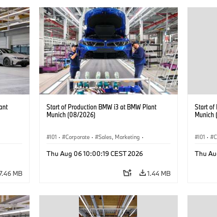
ant
Start of Production BMW i3 at BMW Plant
Start o
Munich (08/2026)
Munich 
I01
·
Corporate
·
Sales, Marketing
·
I01
·
C
BMW i
Production Plants
·
Locations
·
i3
·
BMW i
Product
Thu Aug 06 10:00:19 CEST 2026
Thu Au
7.46 MB
1.44 MB