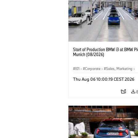
Start of Production BMW i3 at BMW Pl
Munich (08/2026)
I01
·
Corporate
·
Sales, Marketing
·
Production Plants
·
Locations
·
i3
·
Thu Aug 06 10:00:19 CEST 2026