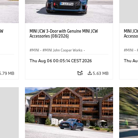
CW
MINI JCW 3-Door with Genuine MINI JCW
MINI JC
Accessories (08/2026)
Accesso
MINI
·
MINI John Cooper Works
·
MINI
·
John Cooper Works
·
John C
Thu Aug 06 00:05:14 CEST 2026
Thu Au
Optional Extras, Accessories
Optiona
5.79 MB
5.63 MB