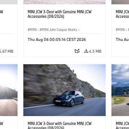
CW
MINI JCW 3-Door with Genuine MINI JCW
MINI JC
Accessories (08/2026)
Accesso
MINI
·
MINI John Cooper Works
·
MINI
·
John Cooper Works
·
John C
Thu Aug 06 00:05:14 CEST 2026
Thu Au
Optional Extras, Accessories
Optiona
4.67 MB
4.5 MB
CW
MINI JCW 3-Door with Genuine MINI JCW
MINI JC
Accessories (08/2026)
Accesso