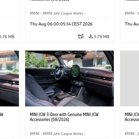
MINI
·
MINI John Cooper Works
·
MINI
·
John Cooper Works
·
John C
Thu Aug 06 00:05:14 CEST 2026
Thu Au
Optional Extras, Accessories
Optiona
3.76 MB
3.79 MB
CW
MINI JCW 3-Door with Genuine MINI JCW
MINI JC
Accessories (08/2026)
Accesso
MINI
·
MINI John Cooper Works
·
MINI
·