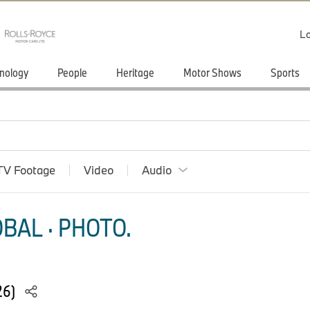
Lo
nology
People
Heritage
Motor Shows
Sports
TV Footage
Video
Audio
BAL · PHOTO.
26)