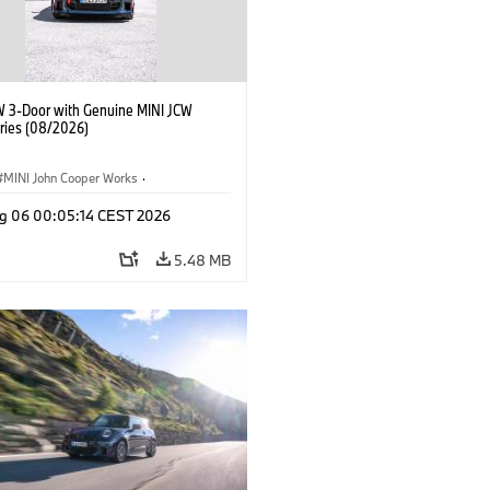
W 3-Door with Genuine MINI JCW
ries (08/2026)
MINI John Cooper Works
·
ooper Works
·
g 06 00:05:14 CEST 2026
l Extras, Accessories
5.48 MB