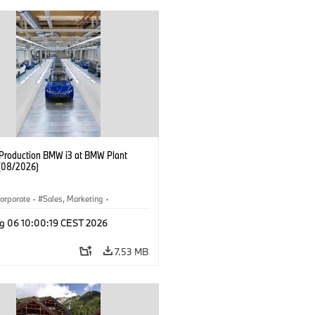
f Production BMW i3 at BMW Plant
(08/2026)
orporate
·
Sales, Marketing
·
ion Plants
·
Locations
·
i3
·
BMW i
g 06 10:00:19 CEST 2026
7.53 MB