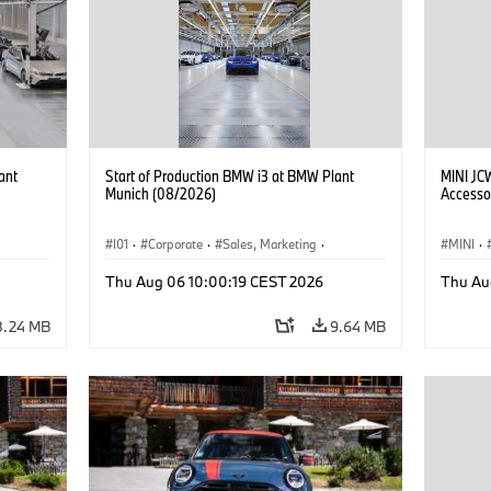
ant
Start of Production BMW i3 at BMW Plant
MINI JC
Munich (08/2026)
Accesso
I01
·
Corporate
·
Sales, Marketing
·
MINI
·
BMW i
Production Plants
·
Locations
·
i3
·
BMW i
John C
Thu Aug 06 10:00:19 CEST 2026
Thu Au
Optiona
8.24 MB
9.64 MB