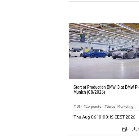
Start of Production BMW i3 at BMW Pl
Munich (08/2026)
I01
·
Corporate
·
Sales, Marketing
·
Production Plants
·
Locations
·
i3
·
Thu Aug 06 10:00:19 CEST 2026