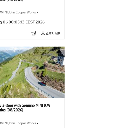
MINI John Cooper Works
·
ooper Works
·
g 06 00:05:13 CEST 2026
l Extras, Accessories
4.53 MB
W 3-Door with Genuine MINI JCW
ries (08/2026)
MINI John Cooper Works
·