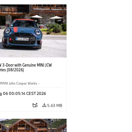
W 3-Door with Genuine MINI JCW
ries (08/2026)
MINI John Cooper Works
·
ooper Works
·
g 06 00:05:14 CEST 2026
l Extras, Accessories
5.63 MB