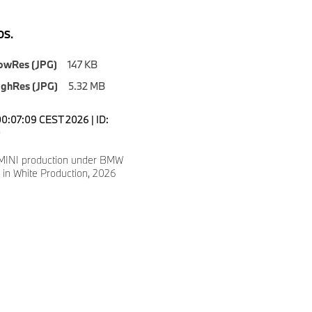
S.
owRes (JPG)
147 KB
ighRes (JPG)
5.32 MB
00:07:09 CEST 2026 | ID:
0
 MINI production under BMW
 in White Production, 2026