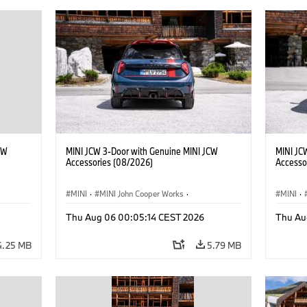
CW
MINI JCW 3-Door with Genuine MINI JCW
MINI JC
Accessories (08/2026)
Accesso
MINI
·
MINI John Cooper Works
·
MINI
·
John Cooper Works
·
John C
Thu Aug 06 00:05:14 CEST 2026
Thu Au
Optional Extras, Accessories
Optiona
4.25 MB
5.79 MB