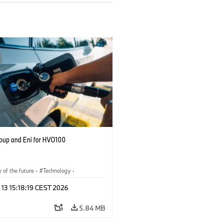
up and Eni for HVO100
y of the future
·
Technology
·
r Economy
·
Production, Recycling
 13 15:18:19 CEST 2026
5.84 MB