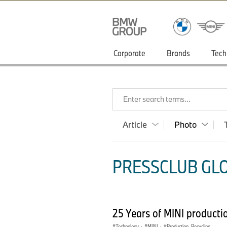
Corporate
Brands
Tech
Enter search terms...
Article
Photo
PRESSCLUB GLO
25 Years of MINI product
Technology
·
MINI
·
Production, Recycling