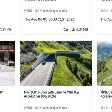
MINI
·
MINI John Cooper Works
·
MINI
·
John Cooper Works
·
John C
Thu Aug 06 00:05:13 CEST 2026
Thu Au
Optional Extras, Accessories
Optiona
4.81 MB
4.21 MB
CW
MINI JCW 3-Door with Genuine MINI JCW
MINI JC
Accessories (08/2026)
Accesso
MINI
·
MINI John Cooper Works
·
MINI
·