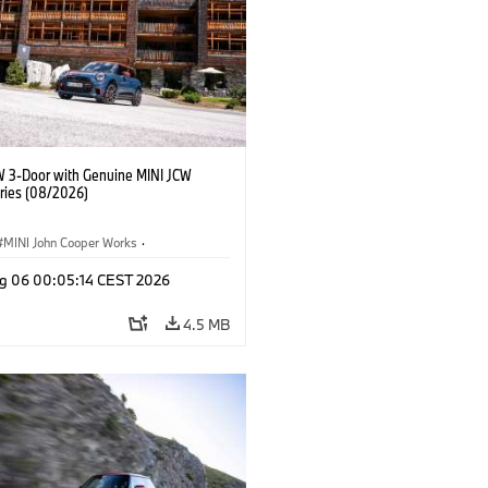
W 3-Door with Genuine MINI JCW
ries (08/2026)
MINI John Cooper Works
·
ooper Works
·
g 06 00:05:14 CEST 2026
l Extras, Accessories
4.5 MB