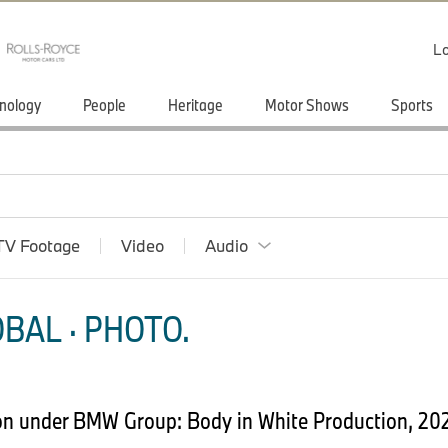
Lo
nology
People
Heritage
Motor Shows
Sports
TV Footage
Video
Audio
BAL · PHOTO.
ion under BMW Group: Body in White Production, 2