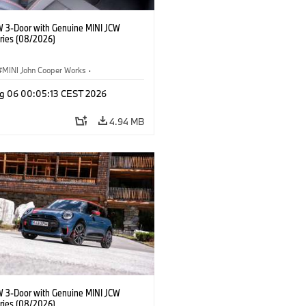
W 3-Door with Genuine MINI JCW
ries (08/2026)
MINI John Cooper Works
·
ooper Works
·
g 06 00:05:13 CEST 2026
l Extras, Accessories
4.94 MB
W 3-Door with Genuine MINI JCW
ries (08/2026)