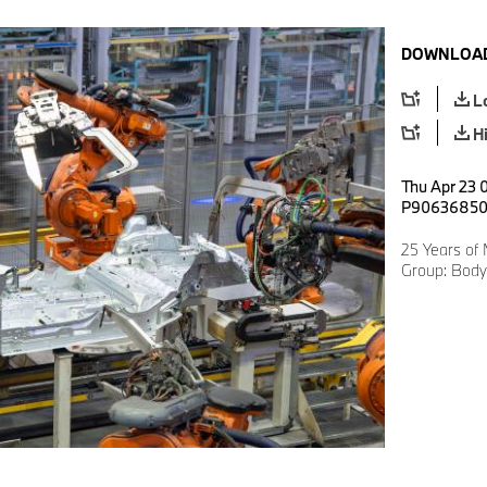
DOWNLOAD
L
H
Thu Apr 23 
P9063685
25 Years of
Group: Body