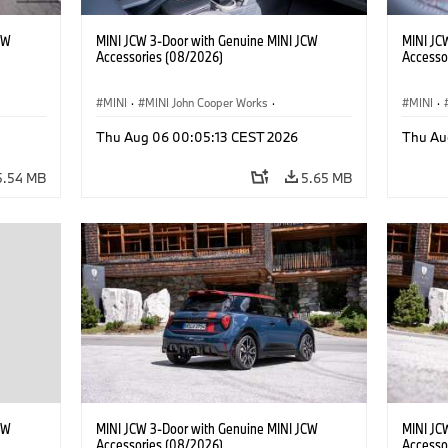
CW
MINI JCW 3-Door with Genuine MINI JCW
MINI JC
Accessories (08/2026)
Accesso
MINI
·
MINI John Cooper Works
·
MINI
·
John Cooper Works
·
John C
Thu Aug 06 00:05:13 CEST 2026
Thu Au
Optional Extras, Accessories
Optiona
5.54 MB
5.65 MB
CW
MINI JCW 3-Door with Genuine MINI JCW
MINI JC
Accessories (08/2026)
Accesso