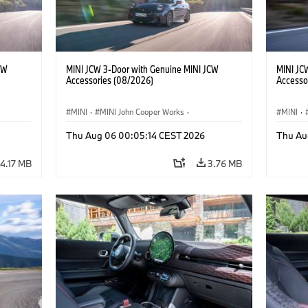
CW
MINI JCW 3-Door with Genuine MINI JCW
MINI JC
Accessories (08/2026)
Accesso
MINI
·
MINI John Cooper Works
·
MINI
·
John Cooper Works
·
John C
Thu Aug 06 00:05:14 CEST 2026
Thu Au
Optional Extras, Accessories
Optiona
4.17 MB
3.76 MB