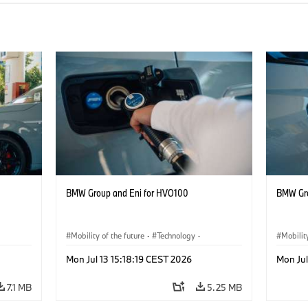
BMW Group and Eni for HVO100
BMW Gro
Mobility of the future
·
Technology
·
Mobilit
ng
Circular Economy
·
Production, Recycling
Circula
Mon Jul 13 15:18:19 CEST 2026
Mon Jul
7.1 MB
5.25 MB