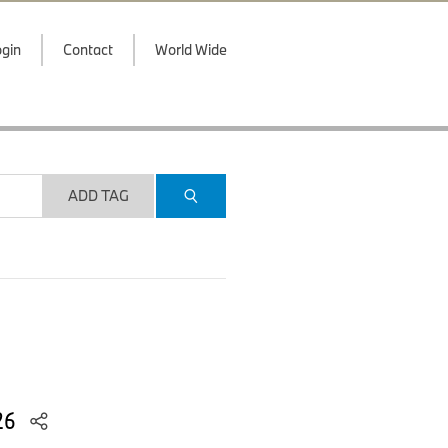
gin
Contact
World Wide
ADD TAG
026