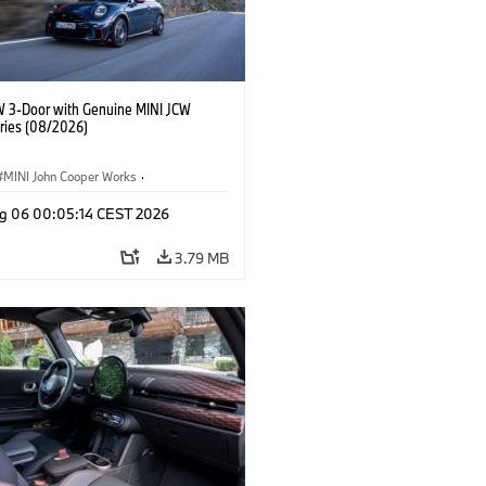
W 3-Door with Genuine MINI JCW
ries (08/2026)
MINI John Cooper Works
·
ooper Works
·
g 06 00:05:14 CEST 2026
l Extras, Accessories
3.79 MB