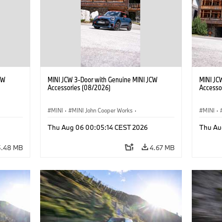
CW
MINI JCW 3-Door with Genuine MINI JCW
MINI JC
Accessories (08/2026)
Accesso
MINI
·
MINI John Cooper Works
·
MINI
·
John Cooper Works
·
John C
Thu Aug 06 00:05:14 CEST 2026
Thu Au
Optional Extras, Accessories
Optiona
5.48 MB
4.67 MB