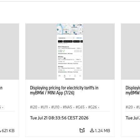
in
Displaying pricing for electricity tariffs in
Displayin
myBMW / MINI App (7/26)
myBMW /
6
·
i20
·
U11
·
U10
·
NA5
·
G65
·
G26
·
i20
·
·
G70 LCI
·
Electrification
·
Technology
·
G70 LC
Tue Jul 21 08:33:56 CEST 2026
Tue Jul
iX2
·
ConnectedDrive
·
iX
·
BMW i
·
iX1
·
iX2
·
Connec
iX3
·
iX5
·
i4
iX3
·
621 KB
1.24 MB