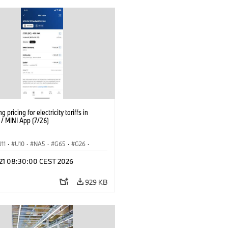
g pricing for electricity tariffs in
 MINI App (7/26)
U11
·
U10
·
NA5
·
G65
·
G26
·
I
·
Electrification
·
Technology
·
l 21 08:30:00 CEST 2026
tedDrive
·
iX
·
BMW i
·
iX1
·
iX2
·
iX5
·
i4
929 KB