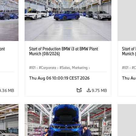
ant
Start of Production BMW i3 at BMW Plant
Start o
Munich (08/2026)
Munich 
I01
·
Corporate
·
Sales, Marketing
·
I01
·
C
BMW i
Production Plants
·
Locations
·
i3
·
BMW i
Product
Thu Aug 06 10:00:19 CEST 2026
Thu Au
9.36 MB
9.75 MB