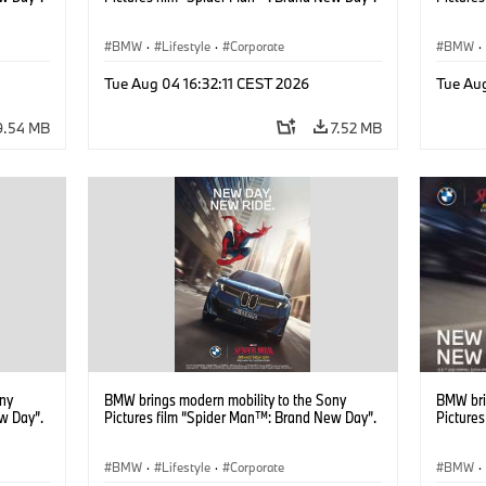
BMW
·
Lifestyle
·
Corporate
BMW
·
Tue Aug 04 16:32:11 CEST 2026
Tue Au
9.54 MB
7.52 MB
ony
BMW brings modern mobility to the Sony
BMW bri
w Day”.
Pictures film “Spider Man™: Brand New Day”.
Picture
BMW
·
Lifestyle
·
Corporate
BMW
·