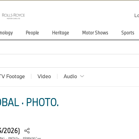
Lo
nology
People
Heritage
Motor Shows
Sports
TV Footage
Video
Audio
BAL · PHOTO.
04/2026)
W i
·
M760e
·
BMW M Cars