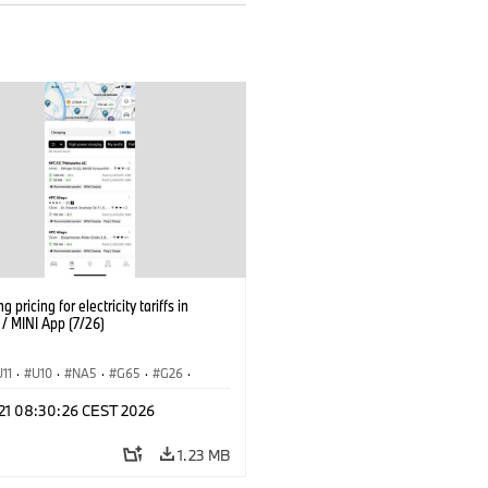
g pricing for electricity tariffs in
 MINI App (7/26)
U11
·
U10
·
NA5
·
G65
·
G26
·
I
·
Electrification
·
Technology
·
 21 08:30:26 CEST 2026
tedDrive
·
iX
·
BMW i
·
iX1
·
iX2
·
iX5
·
i4
1.23 MB