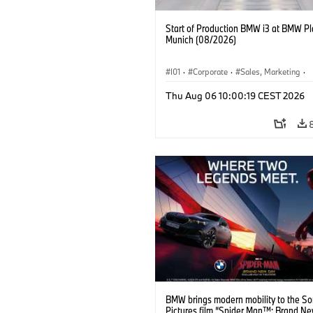
Start of Production BMW i3 at BMW Pl
Munich (08/2026)
I01
·
Corporate
·
Sales, Marketing
·
Production Plants
·
Locations
·
i3
·
Thu Aug 06 10:00:19 CEST 2026
BMW brings modern mobility to the S
Pictures film “Spider Man™: Brand Ne