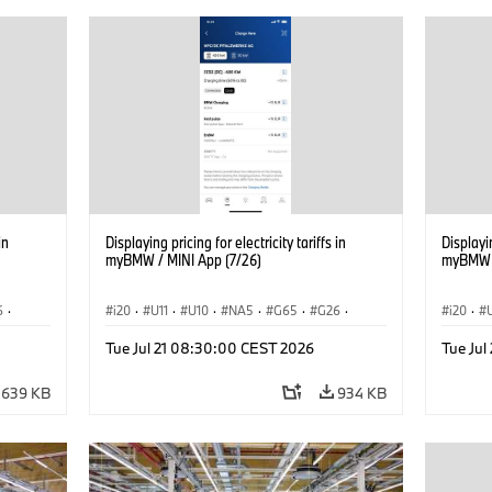
in
Displaying pricing for electricity tariffs in
Displayin
myBMW / MINI App (7/26)
myBMW /
6
·
i20
·
U11
·
U10
·
NA5
·
G65
·
G26
·
i20
·
·
G70 LCI
·
Electrification
·
Technology
·
G70 LC
Tue Jul 21 08:30:00 CEST 2026
Tue Ju
iX2
·
ConnectedDrive
·
iX
·
BMW i
·
iX1
·
iX2
·
Connec
iX3
·
iX5
·
i4
iX3
·
639 KB
934 KB