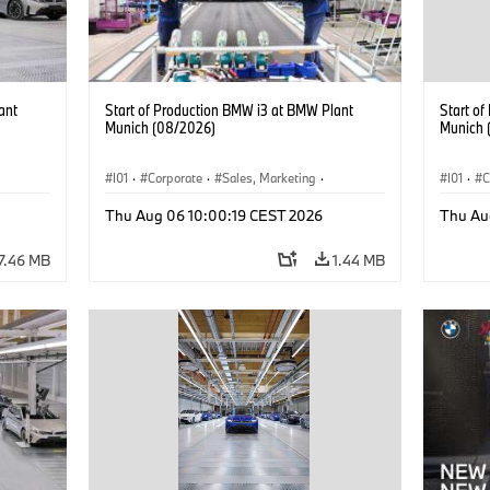
ant
Start of Production BMW i3 at BMW Plant
Start o
Munich (08/2026)
Munich 
I01
·
Corporate
·
Sales, Marketing
·
I01
·
C
BMW i
Production Plants
·
Locations
·
i3
·
BMW i
Product
Thu Aug 06 10:00:19 CEST 2026
Thu Au
7.46 MB
1.44 MB