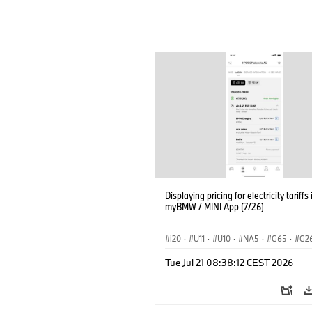
Displaying pricing for electricity tariffs 
myBMW / MINI App (7/26)
i20
·
U11
·
U10
·
NA5
·
G65
·
G2
G70 LCI
·
Electrification
·
Technology
Tue Jul 21 08:38:12 CEST 2026
ConnectedDrive
·
iX
·
BMW i
·
iX1
·
iX3
·
iX5
·
i4