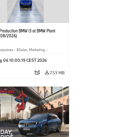
f Production BMW i3 at BMW Plant
(08/2026)
orporate
·
Sales, Marketing
·
ion Plants
·
Locations
·
i3
·
BMW i
g 06 10:00:19 CEST 2026
7.53 MB