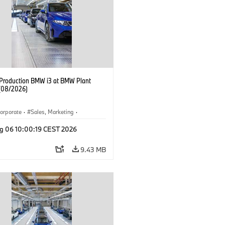
f Production BMW i3 at BMW Plant
(08/2026)
orporate
·
Sales, Marketing
·
ion Plants
·
Locations
·
i3
·
BMW i
g 06 10:00:19 CEST 2026
9.43 MB