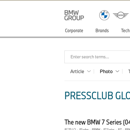
Corporate
Brands
Tech
Enter search terms...
Article
Photo
PRESSCLUB GLO
The new BMW 7 Series (
G70 LCI
·
Sedan
·
BMW
·
7 Series
·
i7
·
BM