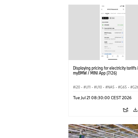
Displaying pricing for electricity tariffs 
myBMW / MINI App (7/26)
i20
·
U11
·
U10
·
NA5
·
G65
·
G2
G70 LCI
·
Electrification
·
Technology
Tue Jul 21 08:30:00 CEST 2026
ConnectedDrive
·
iX
·
BMW i
·
iX1
·
iX3
·
iX5
·
i4