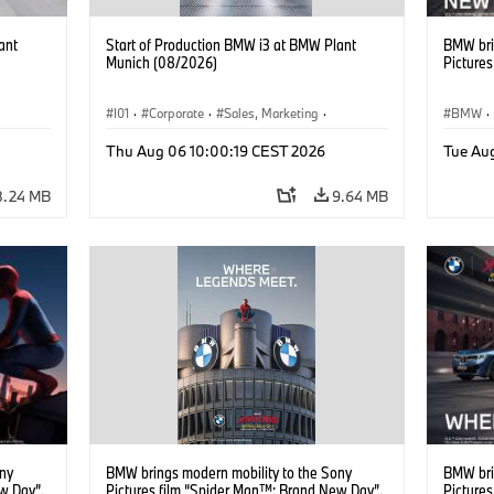
ant
Start of Production BMW i3 at BMW Plant
BMW bri
Munich (08/2026)
Picture
I01
·
Corporate
·
Sales, Marketing
·
BMW
·
BMW i
Production Plants
·
Locations
·
i3
·
BMW i
Thu Aug 06 10:00:19 CEST 2026
Tue Au
8.24 MB
9.64 MB
ony
BMW brings modern mobility to the Sony
BMW bri
w Day”.
Pictures film “Spider Man™: Brand New Day”.
Picture