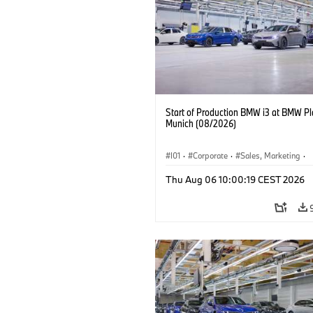
Start of Production BMW i3 at BMW Pl
Munich (08/2026)
I01
·
Corporate
·
Sales, Marketing
·
Production Plants
·
Locations
·
i3
·
Thu Aug 06 10:00:19 CEST 2026