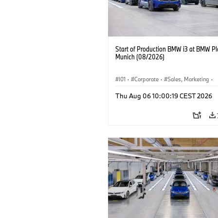
Start of Production BMW i3 at BMW Pl
Munich (08/2026)
I01
·
Corporate
·
Sales, Marketing
·
Production Plants
·
Locations
·
i3
·
Thu Aug 06 10:00:19 CEST 2026