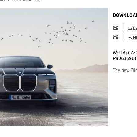
DOWNLOAD
L
H
Wed Apr 22 
P90636901
The new BM