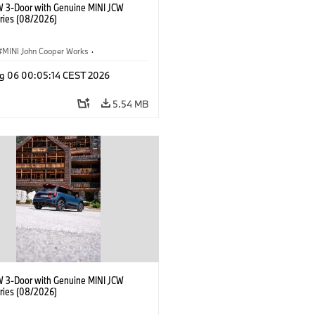
W 3-Door with Genuine MINI JCW
ries (08/2026)
MINI John Cooper Works
·
ooper Works
·
g 06 00:05:14 CEST 2026
l Extras, Accessories
5.54 MB
W 3-Door with Genuine MINI JCW
ries (08/2026)