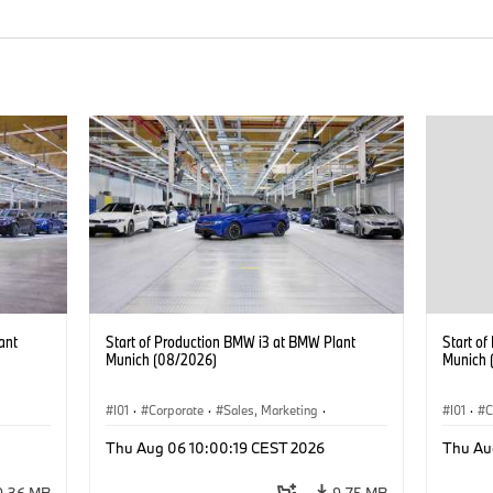
ant
Start of Production BMW i3 at BMW Plant
Start o
Munich (08/2026)
Munich 
I01
·
Corporate
·
Sales, Marketing
·
I01
·
C
BMW i
Production Plants
·
Locations
·
i3
·
BMW i
Product
Thu Aug 06 10:00:19 CEST 2026
Thu Au
9.36 MB
9.75 MB