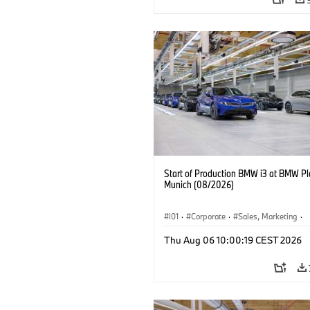
Start of Production BMW i3 at BMW Pl
Munich (08/2026)
I01
·
Corporate
·
Sales, Marketing
·
Production Plants
·
Locations
·
i3
·
Thu Aug 06 10:00:19 CEST 2026