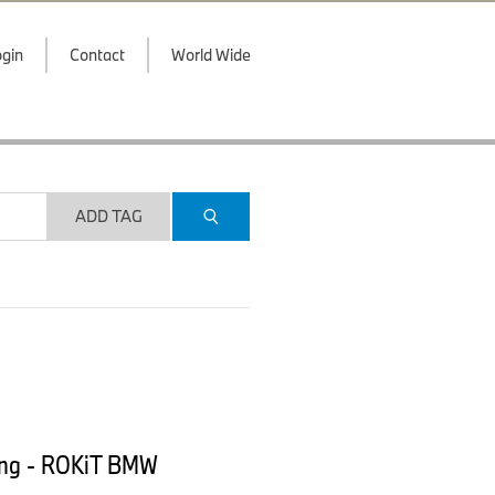
gin
Contact
World Wide
ADD TAG
ting - ROKiT BMW