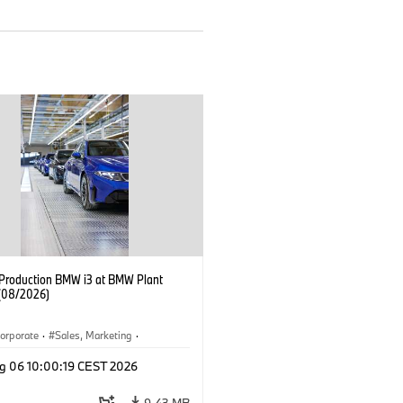
f Production BMW i3 at BMW Plant
(08/2026)
orporate
·
Sales, Marketing
·
ion Plants
·
Locations
·
i3
·
BMW i
g 06 10:00:19 CEST 2026
9.43 MB