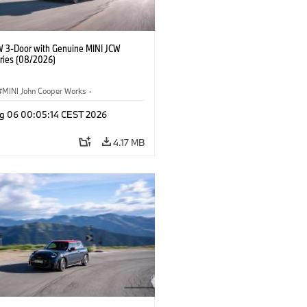
W 3-Door with Genuine MINI JCW
ries (08/2026)
MINI John Cooper Works
·
ooper Works
·
g 06 00:05:14 CEST 2026
l Extras, Accessories
4.17 MB