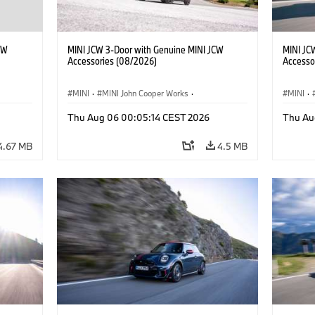
CW
MINI JCW 3-Door with Genuine MINI JCW
MINI JC
Accessories (08/2026)
Accesso
MINI
·
MINI John Cooper Works
·
MINI
·
John Cooper Works
·
John C
Thu Aug 06 00:05:14 CEST 2026
Thu Au
Optional Extras, Accessories
Optiona
4.67 MB
4.5 MB