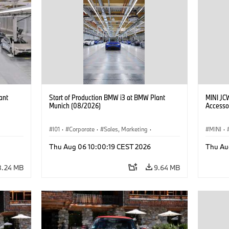
ant
Start of Production BMW i3 at BMW Plant
MINI JC
Munich (08/2026)
Accesso
I01
·
Corporate
·
Sales, Marketing
·
MINI
·
BMW i
Production Plants
·
Locations
·
i3
·
BMW i
John C
Thu Aug 06 10:00:19 CEST 2026
Thu Au
Optiona
8.24 MB
9.64 MB