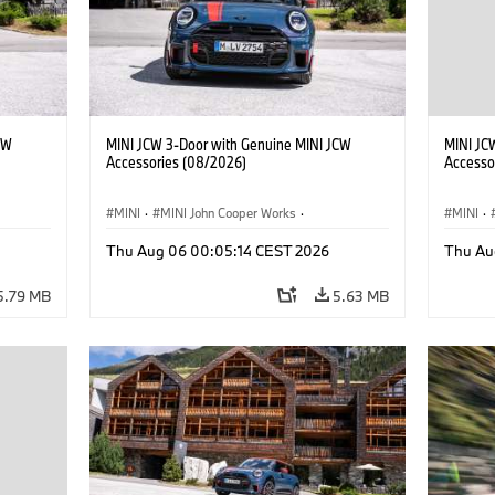
CW
MINI JCW 3-Door with Genuine MINI JCW
MINI JC
Accessories (08/2026)
Accesso
MINI
·
MINI John Cooper Works
·
MINI
·
John Cooper Works
·
John C
Thu Aug 06 00:05:14 CEST 2026
Thu Au
Optional Extras, Accessories
Optiona
5.79 MB
5.63 MB