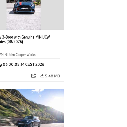
W 3-Door with Genuine MINI JCW
ries (08/2026)
MINI John Cooper Works
·
ooper Works
·
g 06 00:05:14 CEST 2026
l Extras, Accessories
5.48 MB