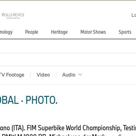
Lo
nology
People
Heritage
Motor Shows
Sports
TV Footage
Video
Audio
BAL · PHOTO.
sano (ITA). FIM Superbike World Championship, Tes