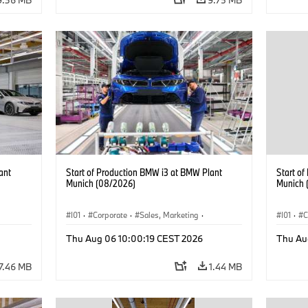
ant
Start of Production BMW i3 at BMW Plant
Start o
Munich (08/2026)
Munich 
I01
·
Corporate
·
Sales, Marketing
·
I01
·
C
BMW i
Production Plants
·
Locations
·
i3
·
BMW i
Product
Thu Aug 06 10:00:19 CEST 2026
Thu Au
7.46 MB
1.44 MB