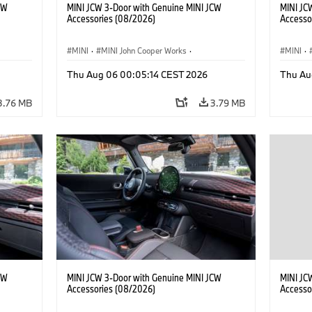
CW
MINI JCW 3-Door with Genuine MINI JCW
MINI JC
Accessories (08/2026)
Accesso
MINI
·
MINI John Cooper Works
·
MINI
·
John Cooper Works
·
John C
Thu Aug 06 00:05:14 CEST 2026
Thu Au
Optional Extras, Accessories
Optiona
3.76 MB
3.79 MB
CW
MINI JCW 3-Door with Genuine MINI JCW
MINI JC
Accessories (08/2026)
Accesso