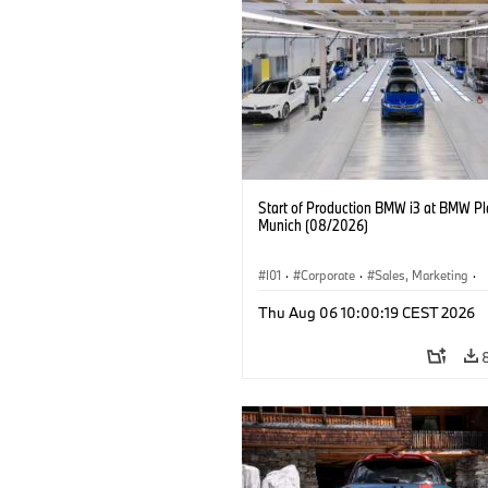
Start of Production BMW i3 at BMW Pl
Munich (08/2026)
I01
·
Corporate
·
Sales, Marketing
·
Production Plants
·
Locations
·
i3
·
Thu Aug 06 10:00:19 CEST 2026