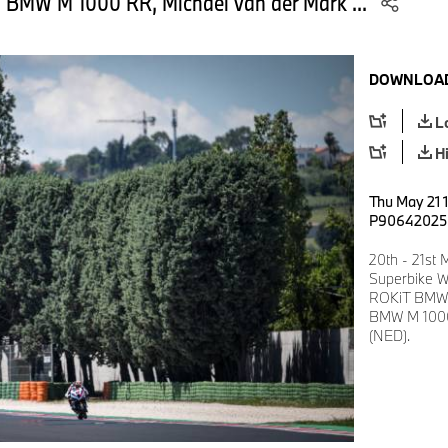
 BMW M 1000 RR, Michael van der Mark ...
DOWNLOAD
L
H
Thu May 21 1
P90642025
20th - 21st 
Superbike W
ROKiT BMW 
BMW M 1000
(NED).