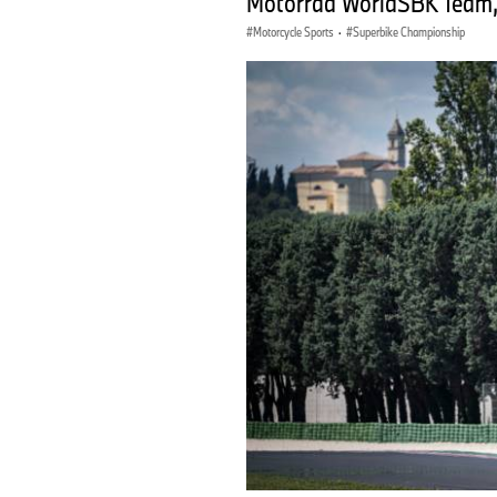
Motorrad WorldSBK Team,
Motorcycle Sports
·
Superbike Championship