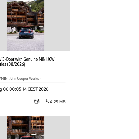
W 3-Door with Genuine MINI JCW
ries (08/2026)
MINI John Cooper Works
·
ooper Works
·
g 06 00:05:14 CEST 2026
l Extras, Accessories
4.25 MB