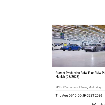
Start of Production BMW i3 at BMW Pl
Munich (08/2026)
I01
·
Corporate
·
Sales, Marketing
·
Production Plants
·
Locations
·
i3
·
Thu Aug 06 10:00:19 CEST 2026