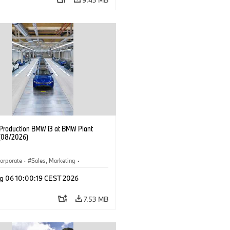
f Production BMW i3 at BMW Plant
(08/2026)
orporate
·
Sales, Marketing
·
ion Plants
·
Locations
·
i3
·
BMW i
g 06 10:00:19 CEST 2026
7.53 MB