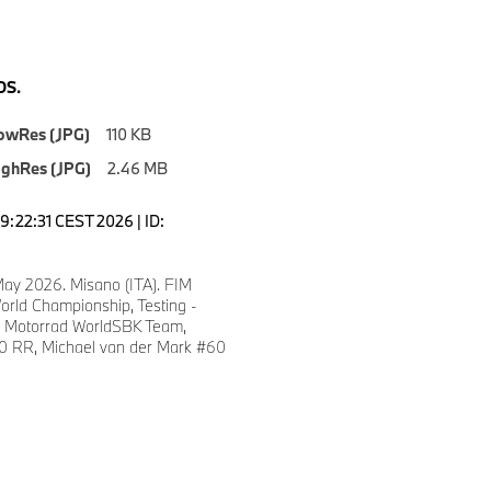
S.
owRes (JPG)
110 KB
ighRes (JPG)
2.46 MB
9:22:31 CEST 2026 | ID:
May 2026. Misano (ITA). FIM
orld Championship, Testing -
Motorrad WorldSBK Team,
 RR, Michael van der Mark #60