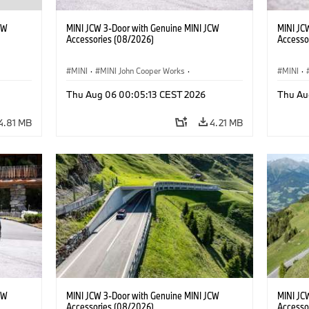
CW
MINI JCW 3-Door with Genuine MINI JCW
MINI JC
Accessories (08/2026)
Accesso
MINI
·
MINI John Cooper Works
·
MINI
·
John Cooper Works
·
John C
Thu Aug 06 00:05:13 CEST 2026
Thu Au
Optional Extras, Accessories
Optiona
4.81 MB
4.21 MB
CW
MINI JCW 3-Door with Genuine MINI JCW
MINI JC
Accessories (08/2026)
Accesso