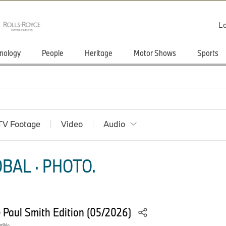
Lo
nology
People
Heritage
Motor Shows
Sports
TV Footage
Video
Audio
BAL · PHOTO.
e Paul Smith Edition (05/2026)
tible