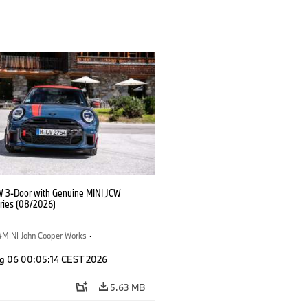
W 3-Door with Genuine MINI JCW
ries (08/2026)
MINI John Cooper Works
·
ooper Works
·
g 06 00:05:14 CEST 2026
l Extras, Accessories
5.63 MB