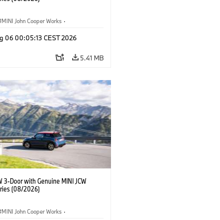
MINI John Cooper Works
·
ooper Works
·
g 06 00:05:13 CEST 2026
l Extras, Accessories
5.41 MB
W 3-Door with Genuine MINI JCW
ries (08/2026)
MINI John Cooper Works
·