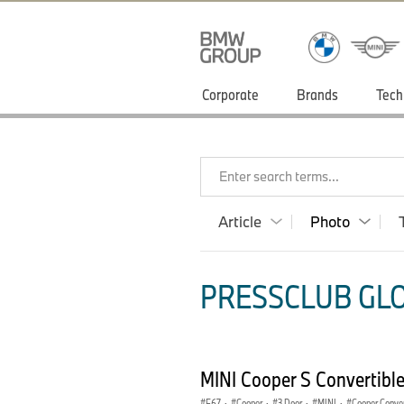
Corporate
Brands
Tech
Enter search terms...
Article
Photo
PRESSCLUB GLO
MINI Cooper S Convertibl
F67
·
Cooper
·
3 Door
·
MINI
·
Cooper Conver