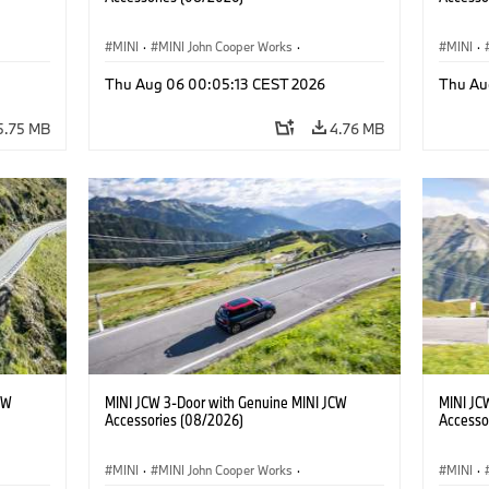
MINI
·
MINI John Cooper Works
·
MINI
·
John Cooper Works
·
John C
Thu Aug 06 00:05:13 CEST 2026
Thu Au
Optional Extras, Accessories
Optiona
5.75 MB
4.76 MB
CW
MINI JCW 3-Door with Genuine MINI JCW
MINI JC
Accessories (08/2026)
Accesso
MINI
·
MINI John Cooper Works
·
MINI
·