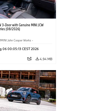
W 3-Door with Genuine MINI JCW
ries (08/2026)
MINI John Cooper Works
·
ooper Works
·
g 06 00:05:13 CEST 2026
l Extras, Accessories
4.94 MB