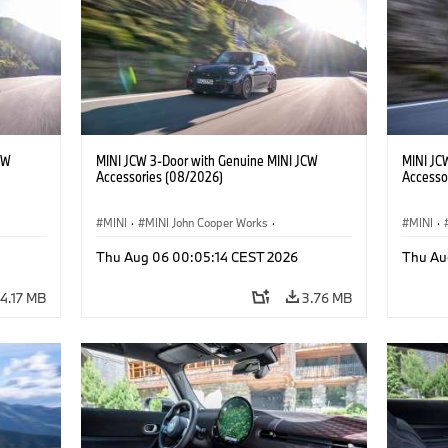
CW
MINI JCW 3-Door with Genuine MINI JCW
MINI JC
Accessories (08/2026)
Accesso
MINI
·
MINI John Cooper Works
·
MINI
·
John Cooper Works
·
John C
Thu Aug 06 00:05:14 CEST 2026
Thu Au
Optional Extras, Accessories
Optiona
4.17 MB
3.76 MB