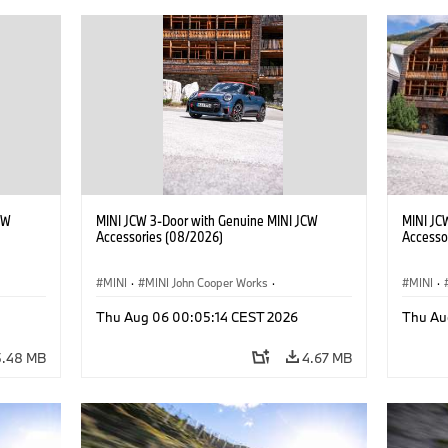
CW
MINI JCW 3-Door with Genuine MINI JCW
MINI JC
Accessories (08/2026)
Accesso
MINI
·
MINI John Cooper Works
·
MINI
·
John Cooper Works
·
John C
Thu Aug 06 00:05:14 CEST 2026
Thu Au
Optional Extras, Accessories
Optiona
5.48 MB
4.67 MB