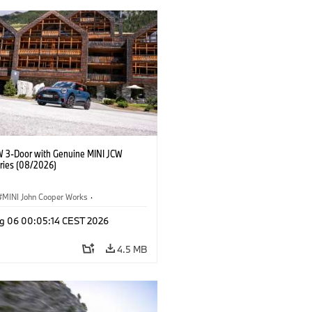
W 3-Door with Genuine MINI JCW
ries (08/2026)
MINI John Cooper Works
·
ooper Works
·
g 06 00:05:14 CEST 2026
l Extras, Accessories
4.5 MB