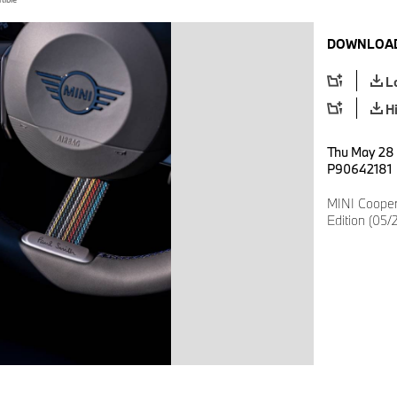
DOWNLOAD
L
H
Thu May 28 
P90642181
MINI Cooper
Edition (05/