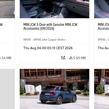
CW
MINI JCW 3-Door with Genuine MINI JCW
MINI JC
Accessories (08/2026)
Accesso
MINI
·
MINI John Cooper Works
·
MINI
·
John Cooper Works
·
John C
Thu Aug 06 00:05:13 CEST 2026
Thu Au
Optional Extras, Accessories
Optiona
5.54 MB
5.65 MB