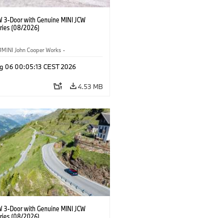
W 3-Door with Genuine MINI JCW
ries (08/2026)
MINI John Cooper Works
·
ooper Works
·
g 06 00:05:13 CEST 2026
l Extras, Accessories
4.53 MB
W 3-Door with Genuine MINI JCW
ries (08/2026)