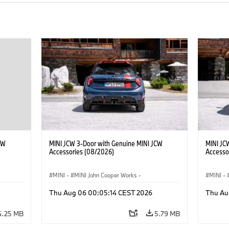
CW
MINI JCW 3-Door with Genuine MINI JCW
MINI JC
Accessories (08/2026)
Accesso
MINI
·
MINI John Cooper Works
·
MINI
·
John Cooper Works
·
John C
Thu Aug 06 00:05:14 CEST 2026
Thu Au
Optional Extras, Accessories
Optiona
4.25 MB
5.79 MB