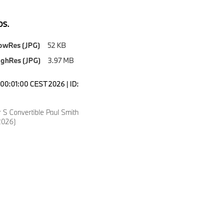
S.
owRes (JPG)
52 KB
ighRes (JPG)
3.97 MB
00:01:00 CEST 2026 | ID:
 S Convertible Paul Smith
2026)