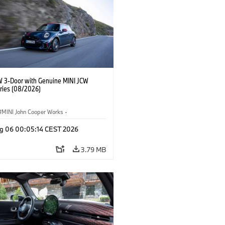
W 3-Door with Genuine MINI JCW
ries (08/2026)
MINI John Cooper Works
·
ooper Works
·
g 06 00:05:14 CEST 2026
l Extras, Accessories
3.79 MB