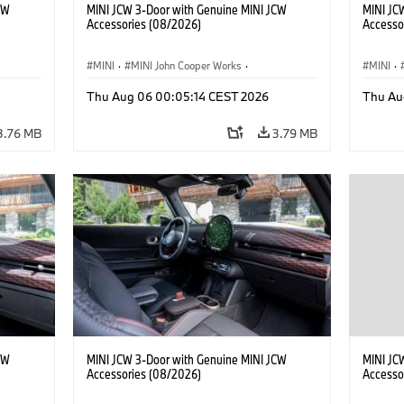
CW
MINI JCW 3-Door with Genuine MINI JCW
MINI JC
Accessories (08/2026)
Accesso
MINI
·
MINI John Cooper Works
·
MINI
·
John Cooper Works
·
John C
Thu Aug 06 00:05:14 CEST 2026
Thu Au
Optional Extras, Accessories
Optiona
3.76 MB
3.79 MB
CW
MINI JCW 3-Door with Genuine MINI JCW
MINI JC
Accessories (08/2026)
Accesso