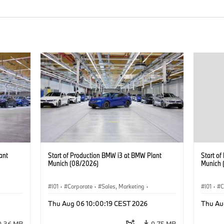
ant
Start of Production BMW i3 at BMW Plant
Start o
Munich (08/2026)
Munich 
I01
·
Corporate
·
Sales, Marketing
·
I01
·
C
BMW i
Production Plants
·
Locations
·
i3
·
BMW i
Product
Thu Aug 06 10:00:19 CEST 2026
Thu Au
9.36 MB
9.75 MB