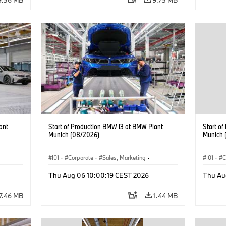
ant
Start of Production BMW i3 at BMW Plant
Start o
Munich (08/2026)
Munich 
I01
·
Corporate
·
Sales, Marketing
·
I01
·
C
BMW i
Production Plants
·
Locations
·
i3
·
BMW i
Product
Thu Aug 06 10:00:19 CEST 2026
Thu Au
7.46 MB
1.44 MB