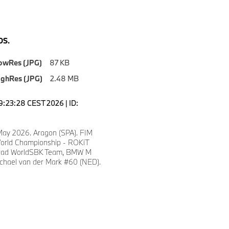
S.
owRes (JPG)
87 KB
ighRes (JPG)
2.48 MB
19:23:28 CEST 2026 | ID:
 May 2026. Aragon (SPA). FIM
orld Championship - ROKiT
ad WorldSBK Team, BMW M
chael van der Mark #60 (NED).