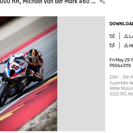
00 RR, Michael van der Mark #60 ...
DOWNLOAD
L
H
Fri May 29 
P90643119
29th - 31th
Superbike W
BMW Motorr
1000 RR, Mi