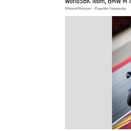
WorldSBK Team, BMW M 10
Motorrad Motorsport
·
Superbike Championship