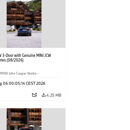
W 3-Door with Genuine MINI JCW
ries (08/2026)
MINI John Cooper Works
·
ooper Works
·
g 06 00:05:14 CEST 2026
l Extras, Accessories
4.25 MB