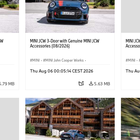
CW
MINI JCW 3-Door with Genuine MINI JCW
MINI JC
Accessories (08/2026)
Accesso
MINI
·
MINI John Cooper Works
·
MINI
·
John Cooper Works
·
John C
Thu Aug 06 00:05:14 CEST 2026
Thu Au
Optional Extras, Accessories
Optiona
5.79 MB
5.63 MB