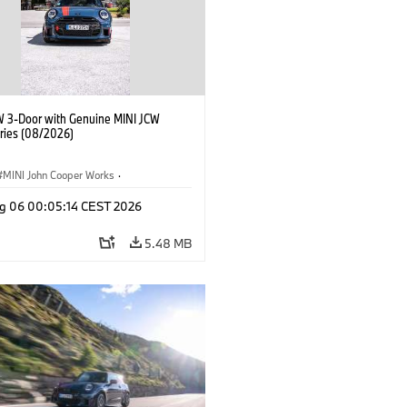
W 3-Door with Genuine MINI JCW
ries (08/2026)
MINI John Cooper Works
·
ooper Works
·
g 06 00:05:14 CEST 2026
l Extras, Accessories
5.48 MB