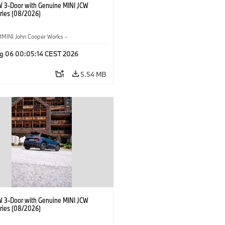
W 3-Door with Genuine MINI JCW
ries (08/2026)
MINI John Cooper Works
·
ooper Works
·
g 06 00:05:14 CEST 2026
l Extras, Accessories
5.54 MB
W 3-Door with Genuine MINI JCW
ries (08/2026)