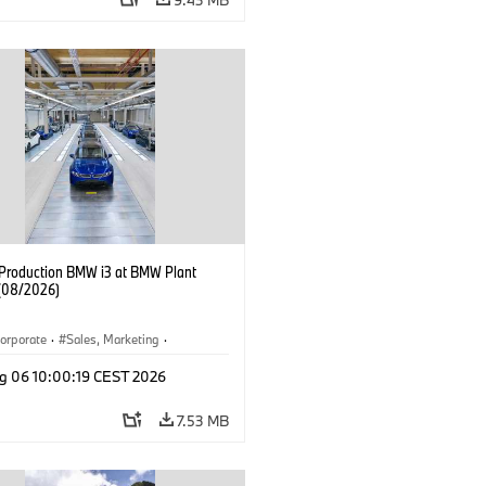
f Production BMW i3 at BMW Plant
(08/2026)
orporate
·
Sales, Marketing
·
ion Plants
·
Locations
·
i3
·
BMW i
g 06 10:00:19 CEST 2026
7.53 MB