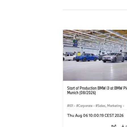
Start of Production BMW i3 at BMW Pl
Munich (08/2026)
I01
·
Corporate
·
Sales, Marketing
·
Production Plants
·
Locations
·
i3
·
Thu Aug 06 10:00:19 CEST 2026