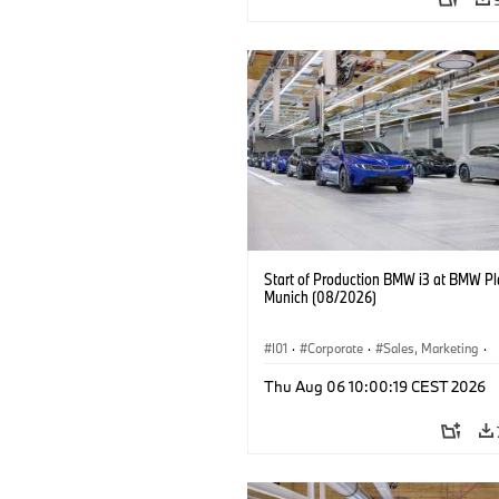
Start of Production BMW i3 at BMW Pl
Munich (08/2026)
I01
·
Corporate
·
Sales, Marketing
·
Production Plants
·
Locations
·
i3
·
Thu Aug 06 10:00:19 CEST 2026