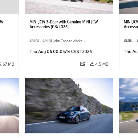
CW
MINI JCW 3-Door with Genuine MINI JCW
MINI JC
Accessories (08/2026)
Accesso
MINI
·
MINI John Cooper Works
·
MINI
·
John Cooper Works
·
John C
Thu Aug 06 00:05:14 CEST 2026
Thu Au
Optional Extras, Accessories
Optiona
4.67 MB
4.5 MB