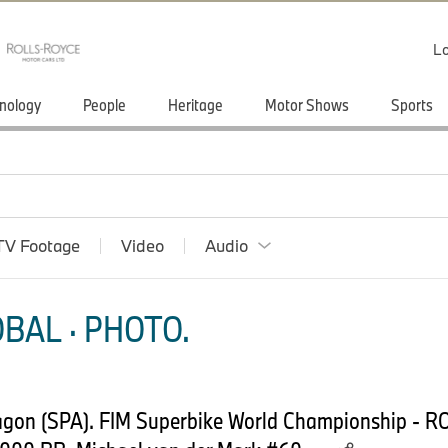
Lo
nology
People
Heritage
Motor Shows
Sports
TV Footage
Video
Audio
BAL · PHOTO.
ragon (SPA). FIM Superbike World Championship - 