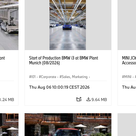
ant
Start of Production BMW i3 at BMW Plant
MINI JC
Munich (08/2026)
Accesso
I01
·
Corporate
·
Sales, Marketing
·
MINI
·
BMW i
Production Plants
·
Locations
·
i3
·
BMW i
John C
Thu Aug 06 10:00:19 CEST 2026
Thu Au
Optiona
8.24 MB
9.64 MB