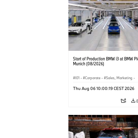
Start of Production BMW i3 at BMW Pl
Munich (08/2026)
I01
·
Corporate
·
Sales, Marketing
·
Production Plants
·
Locations
·
i3
·
Thu Aug 06 10:00:19 CEST 2026