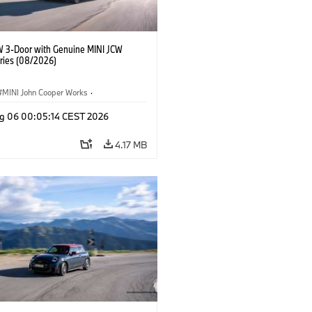
W 3-Door with Genuine MINI JCW
ries (08/2026)
MINI John Cooper Works
·
ooper Works
·
g 06 00:05:14 CEST 2026
l Extras, Accessories
4.17 MB