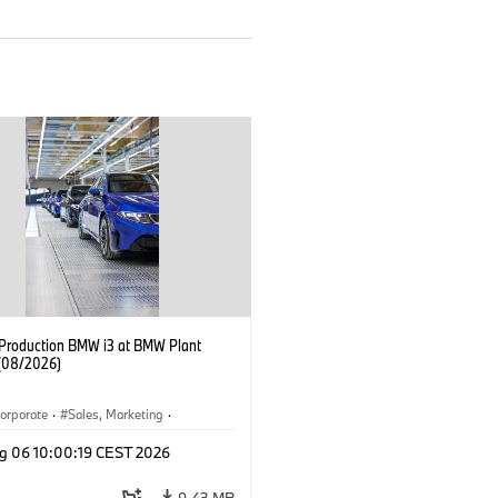
f Production BMW i3 at BMW Plant
(08/2026)
orporate
·
Sales, Marketing
·
ion Plants
·
Locations
·
i3
·
BMW i
g 06 10:00:19 CEST 2026
9.43 MB