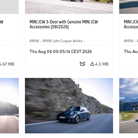
CW
MINI JCW 3-Door with Genuine MINI JCW
MINI JC
Accessories (08/2026)
Accesso
MINI
·
MINI John Cooper Works
·
MINI
·
John Cooper Works
·
John C
Thu Aug 06 00:05:14 CEST 2026
Thu Au
Optional Extras, Accessories
Optiona
4.67 MB
4.5 MB