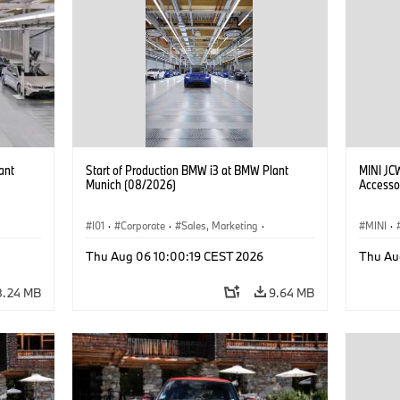
ant
Start of Production BMW i3 at BMW Plant
MINI JC
Munich (08/2026)
Accesso
I01
·
Corporate
·
Sales, Marketing
·
MINI
·
BMW i
Production Plants
·
Locations
·
i3
·
BMW i
John C
Thu Aug 06 10:00:19 CEST 2026
Thu Au
Optiona
8.24 MB
9.64 MB