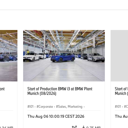
ant
Start of Production BMW i3 at BMW Plant
Start o
Munich (08/2026)
Munich 
I01
·
Corporate
·
Sales, Marketing
·
I01
·
C
BMW i
Production Plants
·
Locations
·
i3
·
BMW i
Product
Thu Aug 06 10:00:19 CEST 2026
Thu Au
9.36 MB
9.75 MB