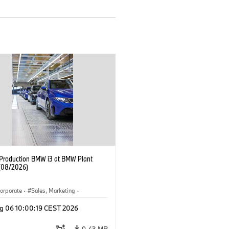
f Production BMW i3 at BMW Plant
(08/2026)
orporate
·
Sales, Marketing
·
ion Plants
·
Locations
·
i3
·
BMW i
g 06 10:00:19 CEST 2026
9.43 MB