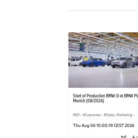
Start of Production BMW i3 at BMW Pl
Munich (08/2026)
I01
·
Corporate
·
Sales, Marketing
·
Production Plants
·
Locations
·
i3
·
Thu Aug 06 10:00:19 CEST 2026