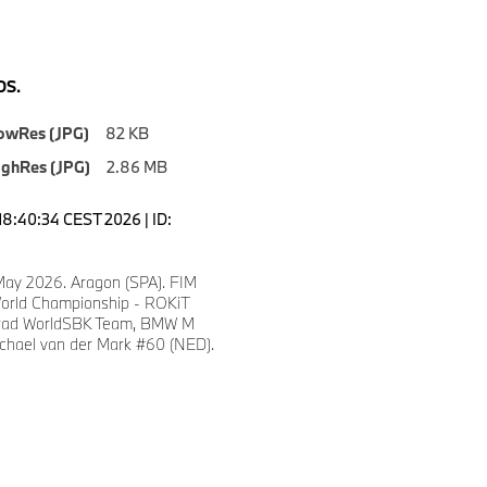
S.
owRes (JPG)
82 KB
ighRes (JPG)
2.86 MB
18:40:34 CEST 2026 | ID:
8
 May 2026. Aragon (SPA). FIM
orld Championship - ROKiT
ad WorldSBK Team, BMW M
chael van der Mark #60 (NED).