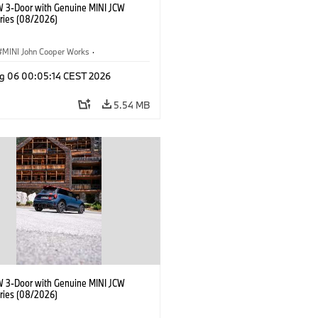
W 3-Door with Genuine MINI JCW
ries (08/2026)
MINI John Cooper Works
·
ooper Works
·
g 06 00:05:14 CEST 2026
l Extras, Accessories
5.54 MB
W 3-Door with Genuine MINI JCW
ries (08/2026)