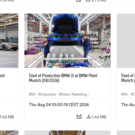
ant
Start of Production BMW i3 at BMW Plant
Start o
Munich (08/2026)
Munich 
I01
·
Corporate
·
Sales, Marketing
·
I01
·
C
BMW i
Production Plants
·
Locations
·
i3
·
BMW i
Product
Thu Aug 06 10:00:19 CEST 2026
Thu Au
7.46 MB
1.44 MB