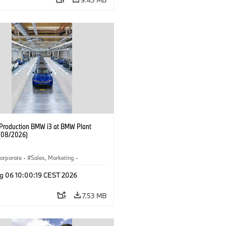
f Production BMW i3 at BMW Plant
(08/2026)
orporate
·
Sales, Marketing
·
ion Plants
·
Locations
·
i3
·
BMW i
g 06 10:00:19 CEST 2026
7.53 MB