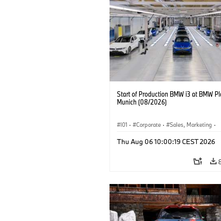
Start of Production BMW i3 at BMW Pl
Munich (08/2026)
I01
·
Corporate
·
Sales, Marketing
·
Production Plants
·
Locations
·
i3
·
Thu Aug 06 10:00:19 CEST 2026