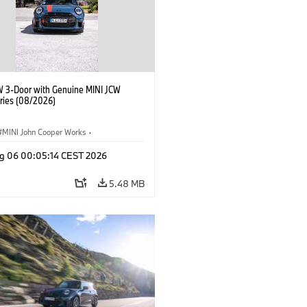
W 3-Door with Genuine MINI JCW
ries (08/2026)
MINI John Cooper Works
·
ooper Works
·
g 06 00:05:14 CEST 2026
l Extras, Accessories
5.48 MB