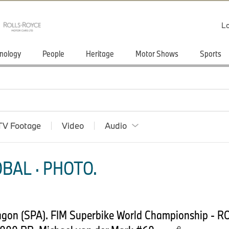
Lo
nology
People
Heritage
Motor Shows
Sports
TV Footage
Video
Audio
BAL · PHOTO.
ragon (SPA). FIM Superbike World Championship - 