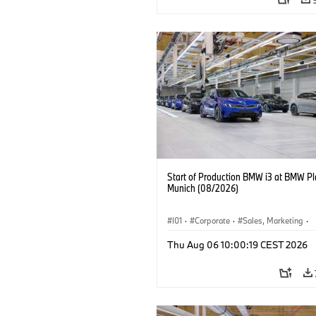
Start of Production BMW i3 at BMW Pl
Munich (08/2026)
I01
·
Corporate
·
Sales, Marketing
·
Production Plants
·
Locations
·
i3
·
Thu Aug 06 10:00:19 CEST 2026