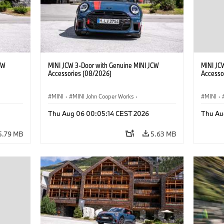
CW
MINI JCW 3-Door with Genuine MINI JCW
MINI JC
Accessories (08/2026)
Accesso
MINI
·
MINI John Cooper Works
·
MINI
·
John Cooper Works
·
John C
Thu Aug 06 00:05:14 CEST 2026
Thu Au
Optional Extras, Accessories
Optiona
5.79 MB
5.63 MB