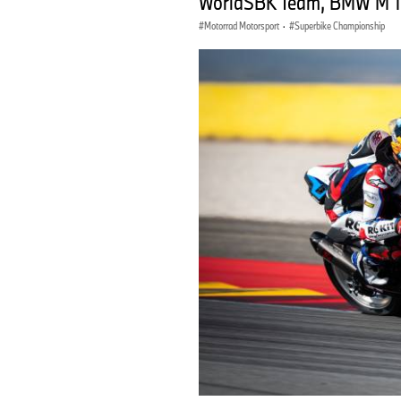
WorldSBK Team, BMW M 10
Motorrad Motorsport
·
Superbike Championship