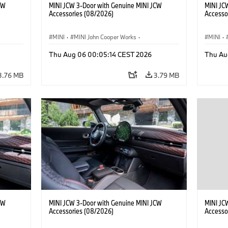
CW
MINI JCW 3-Door with Genuine MINI JCW
MINI JC
Accessories (08/2026)
Accesso
MINI
·
MINI John Cooper Works
·
MINI
·
John Cooper Works
·
John C
Thu Aug 06 00:05:14 CEST 2026
Thu Au
Optional Extras, Accessories
Optiona
3.76 MB
3.79 MB
CW
MINI JCW 3-Door with Genuine MINI JCW
MINI JC
Accessories (08/2026)
Accesso