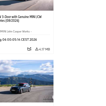
W 3-Door with Genuine MINI JCW
ries (08/2026)
MINI John Cooper Works
·
ooper Works
·
g 06 00:05:14 CEST 2026
l Extras, Accessories
4.17 MB