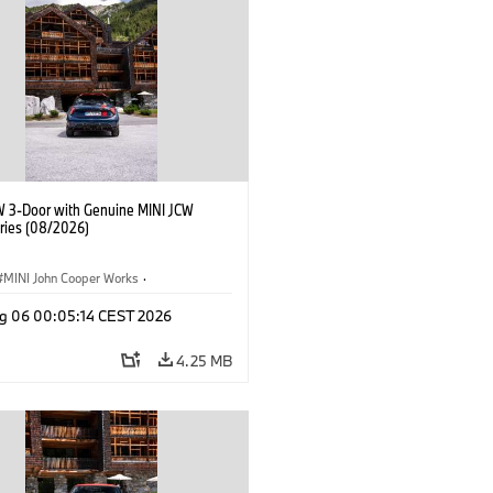
W 3-Door with Genuine MINI JCW
ries (08/2026)
MINI John Cooper Works
·
ooper Works
·
g 06 00:05:14 CEST 2026
l Extras, Accessories
4.25 MB