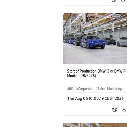
Start of Production BMW i3 at BMW Pl
Munich (08/2026)
I01
·
Corporate
·
Sales, Marketing
·
Production Plants
·
Locations
·
i3
·
Thu Aug 06 10:00:19 CEST 2026