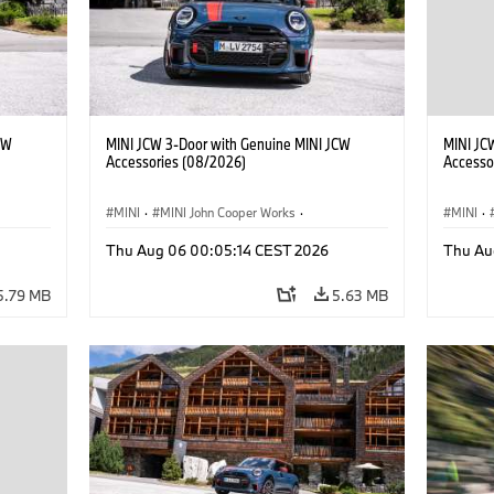
CW
MINI JCW 3-Door with Genuine MINI JCW
MINI JC
Accessories (08/2026)
Accesso
MINI
·
MINI John Cooper Works
·
MINI
·
John Cooper Works
·
John C
Thu Aug 06 00:05:14 CEST 2026
Thu Au
Optional Extras, Accessories
Optiona
5.79 MB
5.63 MB