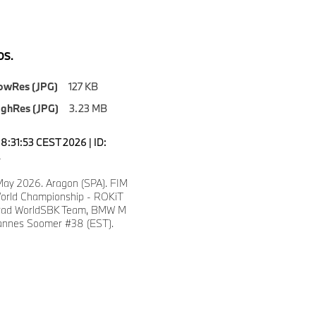
S.
owRes (JPG)
127 KB
ighRes (JPG)
3.23 MB
8:31:53 CEST 2026 | ID:
2
 May 2026. Aragon (SPA). FIM
orld Championship - ROKiT
ad WorldSBK Team, BMW M
annes Soomer #38 (EST).