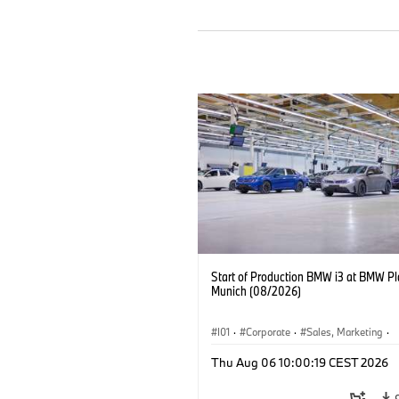
Start of Production BMW i3 at BMW Pl
Munich (08/2026)
I01
·
Corporate
·
Sales, Marketing
·
Production Plants
·
Locations
·
i3
·
Thu Aug 06 10:00:19 CEST 2026