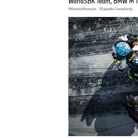
WorldSBK Team, BMW M 1
Motorrad Motorsport
·
Superbike Championship