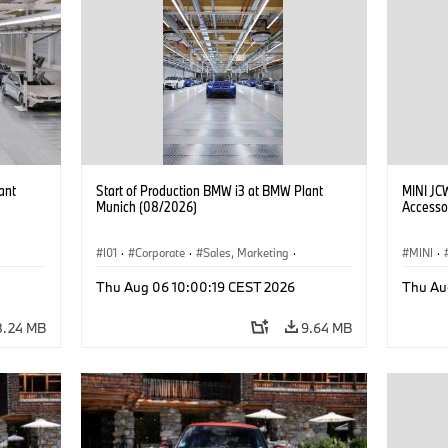
ant
Start of Production BMW i3 at BMW Plant
MINI JC
Munich (08/2026)
Accesso
I01
·
Corporate
·
Sales, Marketing
·
MINI
·
BMW i
Production Plants
·
Locations
·
i3
·
BMW i
John C
Thu Aug 06 10:00:19 CEST 2026
Thu Au
Optiona
8.24 MB
9.64 MB