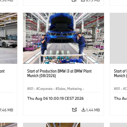
ant
Start of Production BMW i3 at BMW Plant
Start o
Munich (08/2026)
Munich 
I01
·
Corporate
·
Sales, Marketing
·
I01
·
C
BMW i
Production Plants
·
Locations
·
i3
·
BMW i
Product
Thu Aug 06 10:00:19 CEST 2026
Thu Au
7.46 MB
1.44 MB