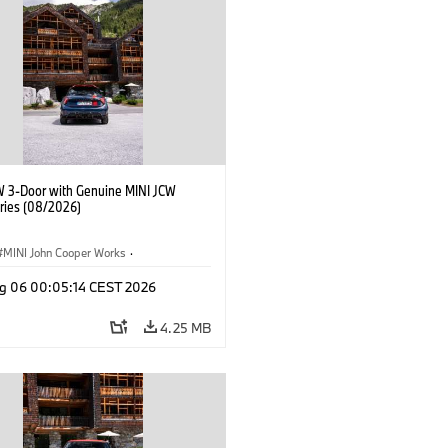
W 3-Door with Genuine MINI JCW
ries (08/2026)
MINI John Cooper Works
·
ooper Works
·
g 06 00:05:14 CEST 2026
l Extras, Accessories
4.25 MB