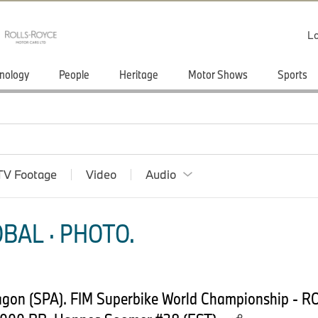
Lo
nology
People
Heritage
Motor Shows
Sports
TV Footage
Video
Audio
BAL · PHOTO.
ragon (SPA). FIM Superbike World Championship - 