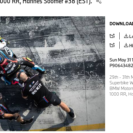
000 RR, Hannes Soomer #38 (EST).
DOWNLOAD
L
H
Sun May 31 1
P9064348
29th - 31th
Superbike W
BMW Motorr
1000 RR, H