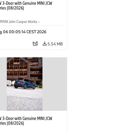
W 3-Door with Genuine MINI JCW
ries (08/2026)
MINI John Cooper Works
·
ooper Works
·
g 06 00:05:14 CEST 2026
l Extras, Accessories
5.54 MB
W 3-Door with Genuine MINI JCW
ries (08/2026)