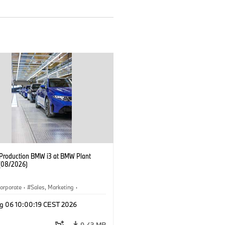
f Production BMW i3 at BMW Plant
(08/2026)
orporate
·
Sales, Marketing
·
ion Plants
·
Locations
·
i3
·
BMW i
g 06 10:00:19 CEST 2026
9.43 MB