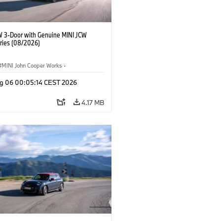
W 3-Door with Genuine MINI JCW
ries (08/2026)
MINI John Cooper Works
·
ooper Works
·
g 06 00:05:14 CEST 2026
l Extras, Accessories
4.17 MB