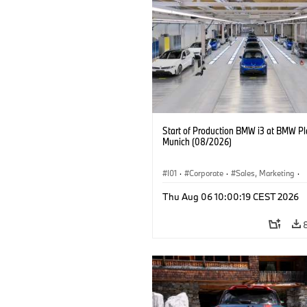
Start of Production BMW i3 at BMW Pl
Munich (08/2026)
I01
·
Corporate
·
Sales, Marketing
·
Production Plants
·
Locations
·
i3
·
Thu Aug 06 10:00:19 CEST 2026