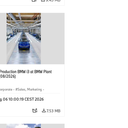
f Production BMW i3 at BMW Plant
(08/2026)
orporate
·
Sales, Marketing
·
ion Plants
·
Locations
·
i3
·
BMW i
g 06 10:00:19 CEST 2026
7.53 MB