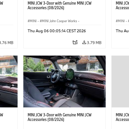
CW
MINI JCW 3-Door with Genuine MINI JCW
MINI JC
Accessories (08/2026)
Accesso
MINI
·
MINI John Cooper Works
·
MINI
·
John Cooper Works
·
John C
Thu Aug 06 00:05:14 CEST 2026
Thu Au
Optional Extras, Accessories
Optiona
3.76 MB
3.79 MB
CW
MINI JCW 3-Door with Genuine MINI JCW
MINI JC
Accessories (08/2026)
Accesso