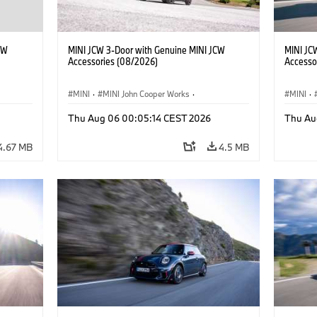
CW
MINI JCW 3-Door with Genuine MINI JCW
MINI JC
Accessories (08/2026)
Accesso
MINI
·
MINI John Cooper Works
·
MINI
·
John Cooper Works
·
John C
Thu Aug 06 00:05:14 CEST 2026
Thu Au
Optional Extras, Accessories
Optiona
4.67 MB
4.5 MB