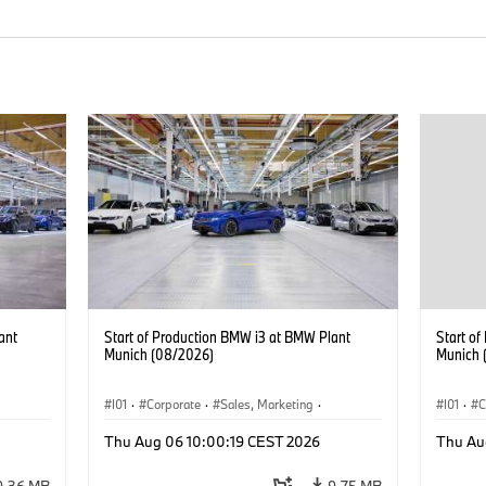
ant
Start of Production BMW i3 at BMW Plant
Start o
Munich (08/2026)
Munich 
I01
·
Corporate
·
Sales, Marketing
·
I01
·
C
BMW i
Production Plants
·
Locations
·
i3
·
BMW i
Product
Thu Aug 06 10:00:19 CEST 2026
Thu Au
9.36 MB
9.75 MB