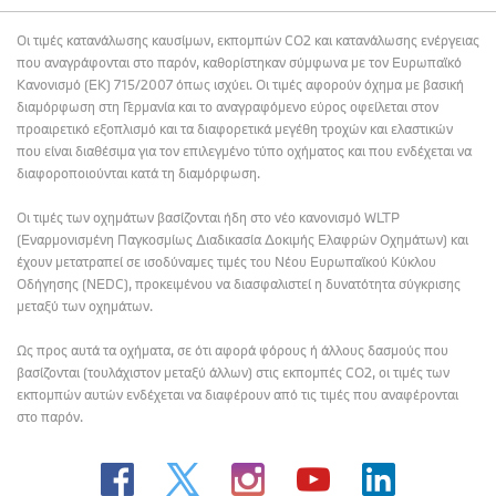
Οι τιμές κατανάλωσης καυσίμων, εκπομπών CO2 και κατανάλωσης ενέργειας
που αναγράφονται στο παρόν, καθορίστηκαν σύμφωνα με τον Ευρωπαϊκό
Κανονισμό (ΕΚ) 715/2007 όπως ισχύει. Οι τιμές αφορούν όχημα με βασική
διαμόρφωση στη Γερμανία και το αναγραφόμενο εύρος οφείλεται στον
προαιρετικό εξοπλισμό και τα διαφορετικά μεγέθη τροχών και ελαστικών
που είναι διαθέσιμα για τον επιλεγμένο τύπο οχήματος και που ενδέχεται να
διαφοροποιούνται κατά τη διαμόρφωση.
Οι τιμές των οχημάτων βασίζονται ήδη στο νέο κανονισμό WLTP
(Εναρμονισμένη Παγκοσμίως Διαδικασία Δοκιμής Ελαφρών Οχημάτων) και
έχουν μετατραπεί σε ισοδύναμες τιμές του Νέου Ευρωπαϊκού Κύκλου
Οδήγησης (NEDC), προκειμένου να διασφαλιστεί η δυνατότητα σύγκρισης
μεταξύ των οχημάτων.
Ως προς αυτά τα οχήματα, σε ότι αφορά φόρους ή άλλους δασμούς που
βασίζονται (τουλάχιστον μεταξύ άλλων) στις εκπομπές CO2, οι τιμές των
εκπομπών αυτών ενδέχεται να διαφέρουν από τις τιμές που αναφέρονται
στο παρόν.