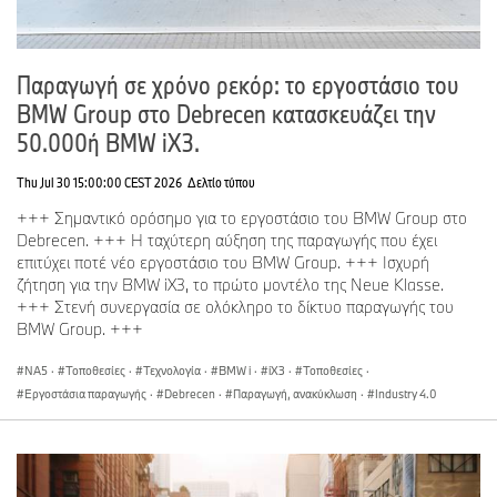
Motorrad, το BMW Group είναι ο Νο. 1 premium κατασκευαστής
αυτοκινήτων και μοτοσικλετών σε όλο τον κόσμο, ενώ παράλληλα
προσφέρει premium χρηματοοικονομικές υπηρεσίες και υπηρεσίες
Παραγωγή σε χρόνο ρεκόρ: το εργοστάσιο του
μετακίνησης. Το δίκτυο παραγωγής του BMW Group περιλαμβάνει
πάνω από 30 εγκαταστάσεις παραγωγής σε όλο τον κόσμο. Η
BMW Group στο Debrecen κατασκευάζει την
εταιρεία έχει ένα παγκόσμιο δίκτυο πωλήσεων σε περισσότερες
50.000ή BMW iX3.
από 140 χώρες.
Thu Jul 30 15:00:00 CEST 2026
Δελτίο τύπου
+++ Σημαντικό ορόσημο για το εργοστάσιο του BMW Group στο
Το 2024, το BMW Group πούλησε πάνω από 2,45 εκατομμύρια
Debrecen. +++ Η ταχύτερη αύξηση της παραγωγής που έχει
αυτοκίνητα και περισσότερες από 210.000 μοτοσικλέτες
επιτύχει ποτέ νέο εργοστάσιο του BMW Group. +++ Ισχυρή
παγκοσμίως. Το κέρδος προ φόρων για το οικονομικό έτος 2024
ζήτηση για την BMW iX3, το πρώτο μοντέλο της Neue Klasse.
ήταν 11,0 δισεκατομμύρια ευρώ, με έσοδα που ανήλθαν στα 142,4
+++ Στενή συνεργασία σε ολόκληρο το δίκτυο παραγωγής του
δισεκατομμύρια ευρώ. Στις 31 Δεκεμβρίου του 2024, το BMW
BMW Group. +++
Group είχε παγκόσμιο έμψυχο δυναμικό 159.104 ατόμων.
NA5
·
Τοποθεσίες
·
Τεχνολογία
·
BMW i
·
iX3
·
Τοποθεσίες
·
Εργοστάσια παραγωγής
·
Debrecen
·
Παραγωγή, ανακύκλωση
·
Industry 4.0
Η επιτυχία του BMW Group ανέκαθεν βασιζόταν στη
μακροπρόθεσμη συλλογική και υπεύθυνη δράση. Η εταιρεία
καθόρισε από νωρίς την πορεία της για το μέλλον και θέτει τη
βιωσιμότητα και την αποδοτικότητα των πόρων στο επίκεντρο της