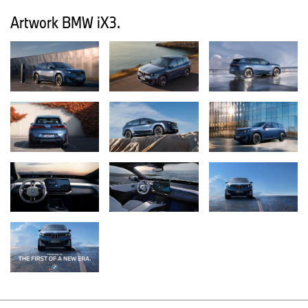
Ο Andreas Ernst, Διευθύνων Σύμβουλος της Jung von Matt
Hamburg, προσθέτει: «Η αγορά αυτοκινήτου βιώνει τη μεγαλύτερη
Artwork BMW iX3.
αλλαγή στην ιστορία της. Για μια μάρκα όπως η BMW, που συνήθως
βρίσκεται μπροστά από τους ανταγωνιστές της, η καινοτομία είναι
καθοριστική. Ωστόσο, για να ξεχωρίσει μακροπρόθεσμα στην
παγκόσμια σκηνή, κάθε μάρκα χρειάζεται μια υπόσχεση που να
αγγίζει τα συναισθήματα – και αυτό είναι κάτι που η BMW διαθέτει
περισσότερο από οποιαδήποτε άλλη μάρκα. Η BMW ήταν αυτή
που κυριολεκτικά εφηύρε την οδηγική απόλαυση. Η Neue Klasse
την μεταφέρει τώρα σε μια νέα εποχή».
Βελτιστοποιημένο περιεχόμενο για όλα τα διεθνή κανάλια και
σημεία επαφής.
Στο επίκεντρο της καμπάνιας βρίσκεται το brand film, το οποίο,
μετά την πρεμιέρα της BMW iX3 στην IAA Mobility 2025 (9–14
Σεπτεμβρίου 2025), θα προβληθεί διεθνώς, σε τηλεόραση και
ψηφιακά κανάλια.
Το brand film ανατρέχει στη μοναδική ιστορία της BMW, μέσα από
θρυλικά μοντέλα όπως οι BMW 1800, BMW M1, BMW Σειρά 3,