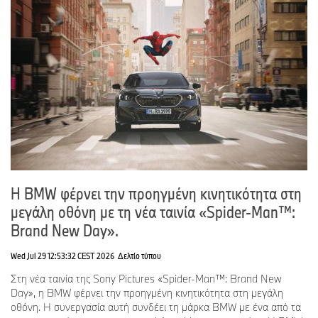
στρατηγικής της κατεύθυνσης - από την αλυσίδα εφοδιασμού,
μέχρι την παραγωγή, και το τέλος της φάσης χρήσης, για όλα τα
προϊόντα της.
www.bmwgroup.com
LinkedIn:
http://www.linkedin.com/company/bmw-group/
YouTube:
https://www.youtube.com/bmwgroup
Instagram:
https://www.instagram.com/bmwgroup
Facebook:
https://www.facebook.com/bmwgroup
Η BMW φέρνει την προηγμένη κινητικότητα στη
X:
https://www.x.com/bmwgroup
μεγάλη οθόνη με τη νέα ταινία «Spider-Man™:
Brand New Day».
BMW Group Hellas
Wed Jul 29 12:53:32 CEST 2026
Δελτίο τύπου
Κωνσταντίνος Διαμαντής
Στη νέα ταινία της Sony Pictures «Spider-Man™: Brand New
Day», η BMW φέρνει την προηγμένη κινητικότητα στη μεγάλη
Διευθυντής Εταιρικής Επικοινωνίας
οθόνη. Η συνεργασία αυτή συνδέει τη μάρκα BMW με ένα από τα