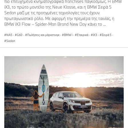
Τηλέφωνο: +30 210 9118151
πιο επιτυχημένα κινηματογραφικά franchises παγκοσμίως. Η BMW
iX3, το πρώτο μοντέλο της Neue Klasse, και η BMW Σειρά 5
e-mail:
konstantinos.diamantis@bmw.gr
Sedan μαζί με τις προηγμένες τεχνολογίες τους έχουν
πρωταγωνιστικό ρόλο. Με αφορμή την πρεμιέρα της ταινίας, η
BMW iX3 Flow – Spider-Man Brand New Day κάνει το ...
NA5
·
G60
·
Πωλήσεις και μάρκετινγκ
·
BMW i
·
Εταιρικά
·
iX3
·
Σειρά 5
·
Sedan