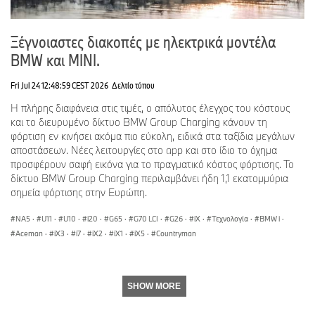
Ξέγνοιαστες διακοπές με ηλεκτρικά μοντέλα
BMW και MINI.
Fri Jul 24 12:48:59 CEST 2026
Δελτίο τύπου
Η πλήρης διαφάνεια στις τιμές, ο απόλυτος έλεγχος του κόστους
και το διευρυμένο δίκτυο BMW Group Charging κάνουν τη
φόρτιση εν κινήσει ακόμα πιο εύκολη, ειδικά στα ταξίδια μεγάλων
αποστάσεων. Νέες λειτουργίες στο app και στο ίδιο το όχημα
προσφέρουν σαφή εικόνα για το πραγματικό κόστος φόρτισης. Το
δίκτυο BMW Group Charging περιλαμβάνει ήδη 1,1 εκατομμύρια
σημεία φόρτισης στην Ευρώπη.
NA5
·
U11
·
U10
·
i20
·
G65
·
G70 LCI
·
G26
·
iX
·
Τεχνολογία
·
BMW i
·
Aceman
·
iX3
·
i7
·
iX2
·
iX1
·
iX5
·
Countryman
SHOW MORE