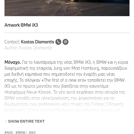
Artwork BMW iX3
Contact:
Kostas Diamantis
Author:
Kostas Diamantis
Μόναχο.
Για το λανσάρισμα της νέας BMW iX3, η BMW και η κύρια
διαφημιστική της εταιρεία, Jung von Matt Hamburg, παρουσιάζουν
μια διεθνή καμπάνια που σηματοδοτεί την έναρξη μιας νέας
εποχής. Το σλόγκαν «The first of a new era» τοποθετεί την BMW
iX3 ως το πρώτο μοντέλο που βασίζεται στην καινοτόμα
πλατφόρμα Neue Klasse. Το νέο αυτό κεφάλαιο στην ιστορία της
BMW εστιάζει στην ηλεκτροκίνηση, την ψηφιοποίηση και τη
βιωσιμότητα, ενώ αναδεικνύει νέες πτυχές της Γνήσιας Οδηγικής
Απόλαυσης (Sheer Driving Pleasure), που αποτελεί διαχρονικό
στοιχείο του DNA της μάρκας.
SHOW ENTIRE TEXT
NA5
·
BMW i
·
iX3