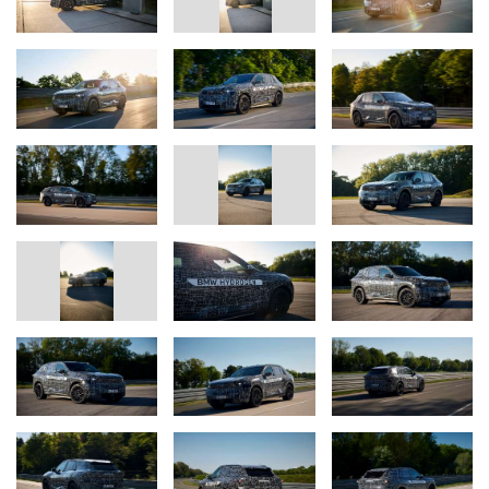
Οι
ευέλικτες δομές παραγωγής
και η
υψηλή τεχνογνωσία στην
ενσωμάτωση
επιτρέπουντην αποτελεσματική εφαρμογή αυτής της
γκάμας τεχνολογιών κίνησης στη νέα σειρά BMW X5, όσον αφορά
την εξέλιξη, τον εφοδιασμό και την παραγωγή. Από το 2028, η
γκάμα μοντέλων της BMW θα περιλαμβάνει δύο τύπους πλήρως
ηλεκτρικών συστημάτων κίνησης – με μπαταρία και με κυψέλες
καυσίμου υδρογόνου – υπογραμμίζοντας τη συνεπή εφαρμογή της
στρατηγικής τεχνολογικής δεκτικότητας της μάρκας.
Η νέα BMW iX5 Hydrogen.
Μετά την επιτυχημένη δοκιμή του πιλοτικού στόλου σε παγκόσμιο
επίπεδο, η νέα BMW iX5 Hydrogen θα λανσαριστεί ως το πρώτο
υδρογονοκίνητο μοντέλο ευρείας παραγωγής της μάρκας. «Η νέα
BMW iX5 Hydrogen θα είναι μία αυθεντική BMW – πρωτοπόρος
στην κατηγορία της που προσφέρει την χαρακτηριστική οδηγική
απόλαυση BMW», δηλώνει ο
Michael
Rath,
Αντιπρόεδρος
Υδρογονοκίνητων Οχημάτων του
BMW
Group
».
Η τεχνολογία κίνησης βασίζεται στο σύστημα κυψελών καυσίμου