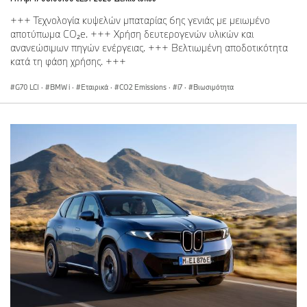
+++ Τεχνολογία κυψελών μπαταρίας 6ης γενιάς με μειωμένο
αποτύπωμα CO₂e. +++ Χρήση δευτερογενών υλικών και
ανανεώσιμων πηγών ενέργειας. +++ Βελτιωμένη αποδοτικότητα
κατά τη φάση χρήσης. +++
G70 LCI
·
BMW i
·
Εταιρικά
·
CO2 Emissions
·
i7
·
Βιωσιμότητα