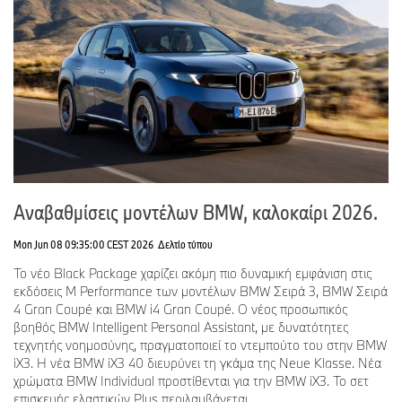
Αναβαθμίσεις μοντέλων BMW, καλοκαίρι 2026.
Mon Jun 08 09:35:00 CEST 2026
Δελτίο τύπου
Το νέο Black Package χαρίζει ακόμη πιο δυναμική εμφάνιση στις
εκδόσεις M Performance των μοντέλων BMW Σειρά 3, BMW Σειρά
4 Gran Coupé και BMW i4 Gran Coupé. Ο νέος προσωπικός
βοηθός BMW Intelligent Personal Assistant, με δυνατότητες
τεχνητής νοημοσύνης, πραγματοποιεί το ντεμπούτο του στην BMW
iX3. Η νέα BMW iX3 40 διευρύνει τη γκάμα της Neue Klasse. Νέα
χρώματα BMW Individual προστίθενται για την BMW iX3. Το σετ
επισκευής ελαστικών Plus περιλαμβάνεται ...