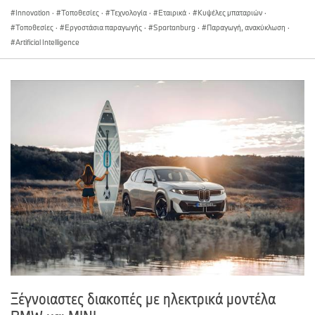
Innovation
·
Τοποθεσίες
·
Τεχνολογία
·
Εταιρικά
·
Κυψέλες μπαταριών
·
Τοποθεσίες
·
Εργοστάσια παραγωγής
·
Spartanburg
·
Παραγωγή, ανακύκλωση
·
Artificial Intelligence
Ξέγνοιαστες διακοπές με ηλεκτρικά μοντέλα