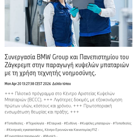
Συνεργασία BMW Group και Πανεπιστημίου του
Ζάγκρεμπ στην παραγωγή κυψελών μπαταριών
με τη χρήση τεχνητής νοημοσύνης.
Mon Apr 20 13:27:38 CEST 2026
Δελτίο τύπου
+++ Πιλοτικό πρόγραμμα στο Κέντρο Αριστείας Κυψελών
Μπαταριών (BCCC). +++ Λιγότερες δοκιμές, με εξοικονόμηση
πρώτων υλών, κόστους και χρόνου. +++ Πρωτοποριακή
ενσωμάτωση θεωρίας και πράξης. +++
Τοποθεσίες
·
Τεχνολογία
·
Εταιρικά
·
Ευθύνη
·
Κυψέλες μπαταριών
·
Τοποθεσίες
·
Κεντρικές εγκαταστάσεις, Κέντρο Ερευνών και Καινοτομίας/FIZ
·
Εργοστάσια παραγωγής
·
Munich
·