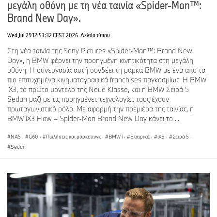
μεγάλη οθόνη με τη νέα ταινία «Spider-Man™:
Brand New Day».
BMW Group Hellas
Wed Jul 29 12:53:32 CEST 2026
Δελτίο τύπου
Κωνσταντίνος Διαμαντής
Στη νέα ταινία της Sony Pictures «Spider-Man™: Brand New
Διευθυντής Εταιρικής Επικοινωνίας
Day», η BMW φέρνει την προηγμένη κινητικότητα στη μεγάλη
οθόνη. Η συνεργασία αυτή συνδέει τη μάρκα BMW με ένα από τα
Τηλέφωνο: +30 210 9118151
πιο επιτυχημένα κινηματογραφικά franchises παγκοσμίως. Η BMW
e-mail:
konstantinos.diamantis@bmw.gr
iX3, το πρώτο μοντέλο της Neue Klasse, και η BMW Σειρά 5
Sedan μαζί με τις προηγμένες τεχνολογίες τους έχουν
πρωταγωνιστικό ρόλο. Με αφορμή την πρεμιέρα της ταινίας, η
BMW iX3 Flow – Spider-Man Brand New Day κάνει το ...
NA5
·
G60
·
Πωλήσεις και μάρκετινγκ
·
BMW i
·
Εταιρικά
·
iX3
·
Σειρά 5
·
Sedan