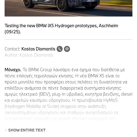
Testing the new BMW iX5 Hydrogen prototypes, Aschheim
(09/25).
Contact:
Kostas Diamantis
Author:
Kostas Diamantis
Μόναχο.
Το BMW Group λανσάρει ένα όχημα που διατίθεται με
πέντε επιλογές τεχνολογιών κίνησης. Η νέα BMW X5 είναι το
πρώτο μοντέλο που προσφέρει στους πελάτες τη δυνατότητα να
επιλέξουν ανάμεσα σε πέντε διαφορετικά συστήματα κίνησης:
αμιγώς ηλεκτρικό (BEV), plug-in υβριδικό, κινητήρα βενζίνης, diesel
και κυψελών καυσίμου υδρογόνου. Η πρωτοβουλία HyMoS
(Hydrogen Mobility at Scale) στοχεύει στην ανάπτυξη
οικοσυστημάτων υδρογόνου και σταθμών ανεφοδιασμού σε
μητροπολιτικές περιοχές, με αρχική πιλοτική εφαρμογή στη
Γερμανία.
SHOW ENTIRE TEXT