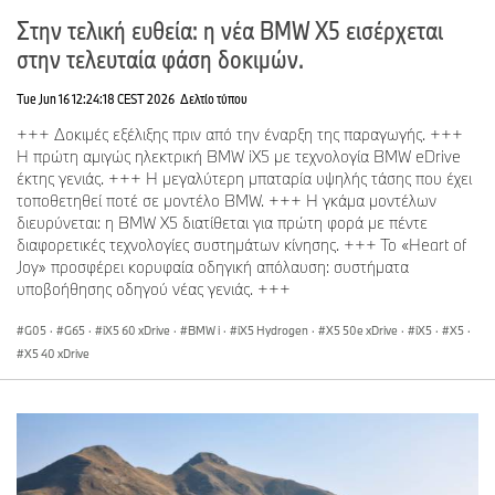
Στην τελική ευθεία: η νέα BMW X5 εισέρχεται
στην τελευταία φάση δοκιμών.
Tue Jun 16 12:24:18 CEST 2026
Δελτίο τύπου
+++ Δοκιμές εξέλιξης πριν από την έναρξη της παραγωγής. +++
Η πρώτη αμιγώς ηλεκτρική BMW iX5 με τεχνολογία BMW eDrive
έκτης γενιάς. +++ Η μεγαλύτερη μπαταρία υψηλής τάσης που έχει
τοποθετηθεί ποτέ σε μοντέλο BMW. +++ Η γκάμα μοντέλων
διευρύνεται: η BMW X5 διατίθεται για πρώτη φορά με πέντε
διαφορετικές τεχνολογίες συστημάτων κίνησης. +++ Το «Heart of
Joy» προσφέρει κορυφαία οδηγική απόλαυση: συστήματα
υποβοήθησης οδηγού νέας γενιάς. +++
G05
·
G65
·
iX5 60 xDrive
·
BMW i
·
iX5 Hydrogen
·
X5 50e xDrive
·
iX5
·
X5
·
X5 40 xDrive