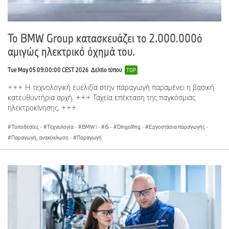
Το BMW Group κατασκευάζει το 2.000.000ό
αμιγώς ηλεκτρικό όχημά του.
Tue May 05 09:00:00 CEST 2026
Δελτίο τύπου
TOP
+++ Η τεχνολογική ευελιξία στην παραγωγή παραμένει η βασική
κατευθυντήρια αρχή. +++ Ταχεία επέκταση της παγκόσμιας
ηλεκτροκίνησης. +++
Τοποθεσίες
·
Τεχνολογία
·
BMW i
·
i5
·
Dingolfing
·
Εργοστάσια παραγωγής
·
Παραγωγή, ανακύκλωση
·
Παραγωγή