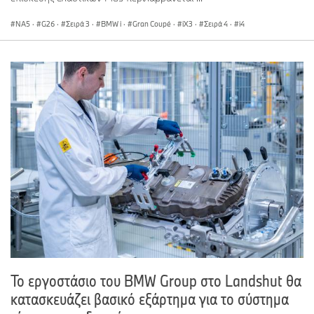
NA5
·
G26
·
Σειρά 3
·
BMW i
·
Gran Coupé
·
iX3
·
Σειρά 4
·
i4
Το εργοστάσιο του BMW Group στο Landshut θα
κατασκευάζει βασικό εξάρτημα για το σύστημα