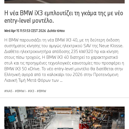
Η νέα BMW iX3 εμπλουτίζει τη γκάμα της με νέο
entry-level μοντέλο.
Wed Apr 15 11:51:53 CEST 2026
Δελτίο τύπου
Η BMW παρουσιάζει τη νέα BMW iX3 40, με τη δεύτερη έκδοση
συστήματος κίνησης του αμιγώς ηλεκτρικού SAV της Neue Klasse.
Διαθέτει ηλεκτροκινητήρα απόδοσης 235 kW/320 hp και κίνηση
στους πίσω τροχούς. Η BMW iX3 40 διατηρεί το χαρακτηριστικό
στυλ και τις προηγμένες τεχνολογικές καινοτομίες που προσφέρει η
BMW iX3 50 xDrive. Το νέο entry-level μοντέλο θα διατίθεται στην
Ελληνική αγορά από το καλοκαίρι του 2026 στην Προτεινόμενη
Λιανική Τιμή Μετά Φόρων των ...
NA5
·
BMW i
·
iX3
·
BMW