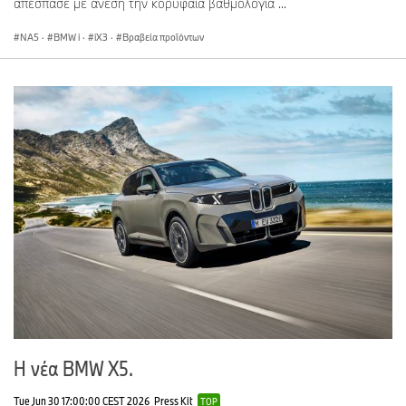
απέσπασε με άνεση την κορυφαία βαθμολογία ...
NA5
·
BMW i
·
iX3
·
Βραβεία προϊόντων
Η νέα BMW X5.
Tue Jun 30 17:00:00 CEST 2026
Press Kit
TOP