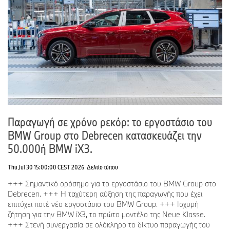
-Τέλος Δελτίου Τύπου -
Το BMW
Group
Με τις τέσσερις μάρκες του, BMW, MINI, Rolls-Royce και BMW
Motorrad, το BMW Group είναι ο Νο. 1 premium κατασκευαστής
αυτοκινήτων και μοτοσικλετών σε όλο τον κόσμο, ενώ παράλληλα
προσφέρει premium χρηματοοικονομικές υπηρεσίες και υπηρεσίες
μετακίνησης. Το δίκτυο παραγωγής του BMW Group περιλαμβάνει
Παραγωγή σε χρόνο ρεκόρ: το εργοστάσιο του
πάνω από 30 εγκαταστάσεις παραγωγής σε όλο τον κόσμο. Η
BMW Group στο Debrecen κατασκευάζει την
εταιρεία έχει ένα παγκόσμιο δίκτυο πωλήσεων σε περισσότερες
από 140 χώρες.
50.000ή BMW iX3.
Thu Jul 30 15:00:00 CEST 2026
Δελτίο τύπου
Το 2024, το BMW Group πούλησε πάνω από 2,45 εκατομμύρια
+++ Σημαντικό ορόσημο για το εργοστάσιο του BMW Group στο
αυτοκίνητα και περισσότερες από 210.000 μοτοσικλέτες
Debrecen. +++ Η ταχύτερη αύξηση της παραγωγής που έχει
παγκοσμίως. Το κέρδος προ φόρων για το οικονομικό έτος 2024
επιτύχει ποτέ νέο εργοστάσιο του BMW Group. +++ Ισχυρή
ήταν 11,0 δισεκατομμύρια ευρώ, με έσοδα που ανήλθαν στα 142,4
ζήτηση για την BMW iX3, το πρώτο μοντέλο της Neue Klasse.
δισεκατομμύρια ευρώ. Στις 31 Δεκεμβρίου του 2024, το BMW
+++ Στενή συνεργασία σε ολόκληρο το δίκτυο παραγωγής του
Group είχε παγκόσμιο έμψυχο δυναμικό 159.104 ατόμων.