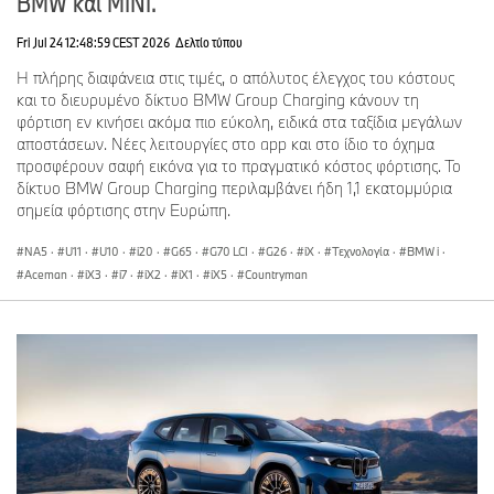
BMW και MINI.
Fri Jul 24 12:48:59 CEST 2026
Δελτίο τύπου
Η πλήρης διαφάνεια στις τιμές, ο απόλυτος έλεγχος του κόστους
και το διευρυμένο δίκτυο BMW Group Charging κάνουν τη
φόρτιση εν κινήσει ακόμα πιο εύκολη, ειδικά στα ταξίδια μεγάλων
αποστάσεων. Νέες λειτουργίες στο app και στο ίδιο το όχημα
προσφέρουν σαφή εικόνα για το πραγματικό κόστος φόρτισης. Το
δίκτυο BMW Group Charging περιλαμβάνει ήδη 1,1 εκατομμύρια
σημεία φόρτισης στην Ευρώπη.
NA5
·
U11
·
U10
·
i20
·
G65
·
G70 LCI
·
G26
·
iX
·
Τεχνολογία
·
BMW i
·
Aceman
·
iX3
·
i7
·
iX2
·
iX1
·
iX5
·
Countryman