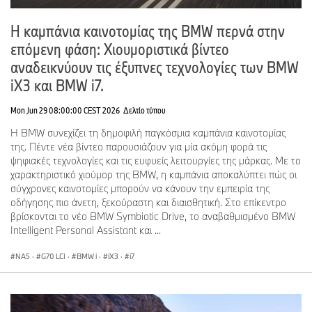
Η καμπάνια καινοτομίας της BMW περνά στην
επόμενη φάση: Χιουμοριστικά βίντεο
αναδεικνύουν τις έξυπνες τεχνολογίες των BMW
iX3 και BMW i7.
Mon Jun 29 08:00:00 CEST 2026
Δελτίο τύπου
Η BMW συνεχίζει τη δημοφιλή παγκόσμια καμπάνια καινοτομίας
της. Πέντε νέα βίντεο παρουσιάζουν για μία ακόμη φορά τις
ψηφιακές τεχνολογίες και τις ευφυείς λειτουργίες της μάρκας. Με το
χαρακτηριστικό χιούμορ της BMW, η καμπάνια αποκαλύπτει πώς οι
σύγχρονες καινοτομίες μπορούν να κάνουν την εμπειρία της
οδήγησης πιο άνετη, ξεκούραστη και διαισθητική. Στο επίκεντρο
βρίσκονται το νέο BMW Symbiotic Drive, το αναβαθμισμένο BMW
Intelligent Personal Assistant και ...
NA5
·
G70 LCI
·
BMW i
·
iX3
·
i7