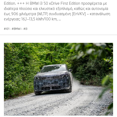
Edition. +++ Η BMW i3 50 xDrive First Edition προσφέρεται με
ιδιαίτερα πλούσιο και ελκυστικό εξοπλισμό, καθώς και αυτονομία
έως 906 χιλιόμετρα (WLTP, συνδυασμένη [EnVKV] – κατανάλωση
ενέργειας: 16,1–13,5 kWh/100 km, ...
I01
·
BMW i
·
i3