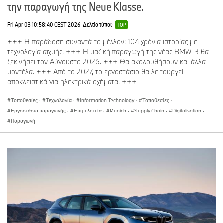
την παραγωγή της Neue Klasse.
Fri Apr 03 10:58:40 CEST 2026
Δελτίο τύπου
TOP
+++ Η παράδοση συναντά το μέλλον: 104 χρόνια ιστορίας με
τεχνολογία αιχμής. +++ Η μαζική παραγωγή της νέας BMW i3 θα
ξεκινήσει τον Αύγουστο 2026. +++ Θα ακολουθήσουν και άλλα
μοντέλα. +++ Από το 2027, το εργοστάσιο θα λειτουργεί
αποκλειστικά για ηλεκτρικά οχήματα. +++
Τοποθεσίες
·
Τεχνολογία
·
Information Technology
·
Τοποθεσίες
·
Εργοστάσια παραγωγής
·
Επιμελητεία
·
Munich
·
Supply Chain
·
Digitalisation
·
Παραγωγή