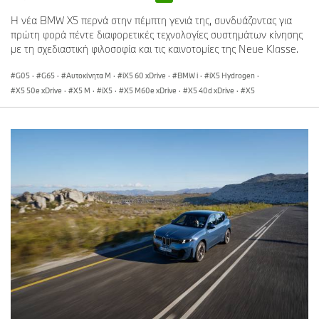
Η νέα BMW X5 περνά στην πέμπτη γενιά της, συνδυάζοντας για
πρώτη φορά πέντε διαφορετικές τεχνολογίες συστημάτων κίνησης
με τη σχεδιαστική φιλοσοφία και τις καινοτομίες της Neue Klasse.
G05
·
G65
·
Αυτοκίνητα M
·
iX5 60 xDrive
·
BMW i
·
iX5 Hydrogen
·
X5 50e xDrive
·
X5 M
·
iX5
·
X5 M60e xDrive
·
X5 40d xDrive
·
X5