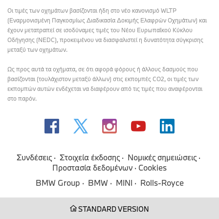
Οι τιμές των οχημάτων βασίζονται ήδη στο νέο κανονισμό WLTP
(Εναρμονισμένη Παγκοσμίως Διαδικασία Δοκιμής Ελαφρών Οχημάτων) και
έχουν μετατραπεί σε ισοδύναμες τιμές του Νέου Ευρωπαϊκού Κύκλου
Οδήγησης (NEDC), προκειμένου να διασφαλιστεί η δυνατότητα σύγκρισης
μεταξύ των οχημάτων.
Ως προς αυτά τα οχήματα, σε ότι αφορά φόρους ή άλλους δασμούς που
βασίζονται (τουλάχιστον μεταξύ άλλων) στις εκπομπές CO2, οι τιμές των
εκπομπών αυτών ενδέχεται να διαφέρουν από τις τιμές που αναφέρονται
στο παρόν.
Συνδέσεις
Στοιχεία έκδοσης
Νομικές σημειώσεις
Προστασία δεδομένων
Cookies
BMW Group
BMW
MINI
Rolls-Royce
STANDARD VERSION