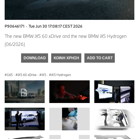
P90646171
·
Tue Jun 30 17:08:17 CEST 2026
The new BMW iX5 60 xDrive and the new BMW iX5 Hydrogen
(06/2026)
DOWNLOAD
ΚΟΙΝΉ ΧΡΉΣΗ
ADD TO CART
G65
·
iX5 60 xDrive
·
iX5
·
iX5 Hydrogen