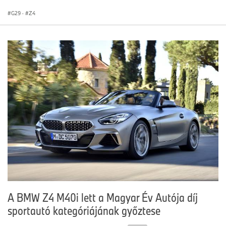
G29
·
Z4
A BMW Z4 M40i lett a Magyar Év Autója díj
sportautó kategóriájának győztese