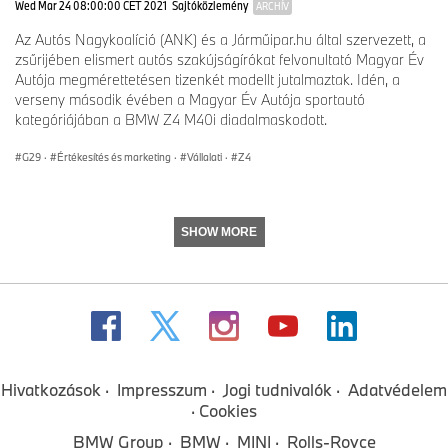
Wed Mar 24 08:00:00 CET 2021
Sajtóközlemény
ARCHÍV
Az Autós Nagykoalíció (ANK) és a Járműipar.hu által szervezett, a
zsűrijében elismert autós szakújságírókat felvonultató Magyar Év
Autója megmérettetésen tizenkét modellt jutalmaztak. Idén, a
verseny második évében a Magyar Év Autója sportautó
kategóriájában a BMW Z4 M40i diadalmaskodott.
G29
·
Értékesítés és marketing
·
Vállalati
·
Z4
SHOW MORE
Hivatkozások
Impresszum
Jogi tudnivalók
Adatvédelem
Cookies
BMW Group
BMW
MINI
Rolls-Royce