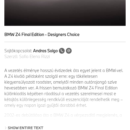
BMW Z4 Final Edition - Designers Choice
Sajtókapcsolat:
Andras Salgo
Szerző:
Sofia Elena Rizzi
A vezetés élménye hosszú évtizedek óta egyet jelent a BMW-vel.
A Z4 kiváló példaként szolgál erre: egy tökéletesen
kiegyensúlyozott roadster, amelytől minden autórajongó szíve
hevesebben ver. A frissen bemutatkozó BMW Z4 Final Edition
különkiadás képében ráadásul a vezetés szerelmesei most e
kétajtós különlegesség rendkívüli esszenciáját rendelhetik meg –
amely egy napon igazi gyűjtői darabbá érhet.
2002-es debütálása óta a BMW Z4 a vérpezsdítő megjelenés, a
színtiszta vezetési élmény és a sportos menetdinamika páratlan
kombinációjával kényezteti az autórajongókat. A BMW Z4 Final
SHOW ENTIRE TEXT