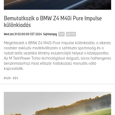
kecsegtetett, az első generációhoz képest jelentős mértékben
megnövelt fej- és könyöktérrel. Sőt mi több, ez volt az első olyan
roadster, amelyben BMW iDrive kijelző- és járművezérlő
Bemutatkozik a BMW Z4 M40i Pure Impulse
technológia dolgozott.
különkiadás
Wed Jan 31 02:00:00 CET 2024
Sajtóanyag
TOP
ARCHÍV
Megérkezett a BMW Z4 M40i Pure Impulse különkiadás: a sikeres
A BMW Z4 harmadik nemzedéke: a nyitott tetős sportautó
roadster exkluzív modellváltozata a színtiszta sportosság és a
modern értelmezése
nyitott tetős vezetési élmény esszenciáját helyezi a középpontba.
Az M TwinPower Turbo technológiával dolgozó, soros hathengeres
A bajor prémiumgyártó 2018 augusztusában mutatta be a BMW
benzinmotorhoz most először hatfokozatú manuális váltó
Z4 harmadik – aktuális – generációját, a nyitott tetős sportautó
kapcsolódik.
modern értelmezéseként. A prémium roadstert elektromosan
mozgatható vászontető, sportos vezethetőség és vezetőre
G29
·
Z4
összpontosító utastér-kialakítás jellemzi, amelyeket prémium
minőségű vezetést támogató rendszerek, infotainment
technológia és járműkapcsolati megoldások egészítenek ki. A
BMW Z4 M40i a kategóriában egyedüliként kínálja fel a bajor
prémiummárka ügyfeleinek a 3.0 liter hengerűrtartalmú, M
TwinPower Turbo technológiával dolgozó, soros hathengeres
benzinmotor erejét, amely 2024 óta a Pure Impulse különkiadás