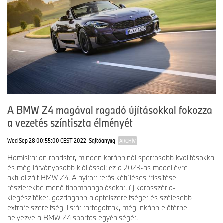
képében manuális váltóval is elérhető. A BMW Z4 Final Edition
különkiadás a BMW Z4 harmadik nemzedékének csúcspontjaként
érkezik meg az utakra.
*A sajtóközleményben szereplő üzemanyag-fogyasztási és
károsanyag-kibocsátási adatok a németországi piacon elérhető
ajánlatokat tükrözik. Az értékeket a valós körülmények közötti
legdinamikusabb járműhasználat eredményeit vizsgáló, globális
szabvány szerint működő tesztciklus (WLTP – Worldwide
Harmonized Light Vehicle Test Procedure) új mérései szerint
számolták ki. A károsanyag-kibocsátási adatok megfelelnek az új
A BMW Z4 magával ragadó újításokkal fokozza
személyautók energiafogyasztási értékeinek feltüntetéséről szóló
németországi rendelet (EnVKV) előírásainak.
a vezetés színtiszta élményét
***a BMW Z4 Final Edition elérhetősége piaconként változhat.
Wed Sep 28 00:55:00 CEST 2022
Sajtóanyag
ARCHÍV
Hamisítatlan roadster, minden korábbinál sportosabb kvalitásokkal
és még látványosabb kiállással: ez a 2023-as modellévre
aktualizált BMW Z4. A nyitott tetős kétüléses frissítései
részletekbe menő finomhangolásokat, új karosszéria-
kiegészítőket, gazdagabb alapfelszereltséget és szélesebb
extrafelszereltségi listát tartogatnak, még inkább előtérbe
helyezve a BMW Z4 sportos egyéniségét.