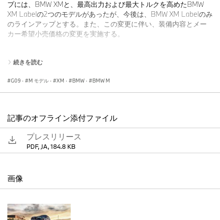
プには、BMW XMと、最高出力および最大トルクを高めたBMW
XM Labelの2つのモデルがあったが、今後は、BMW XM Labelのみ
のラインアップとする。また、この変更に伴い、装備内容とメー
カー希望小売価格の変更を実施する。
続きを読む
さらに、BMW XM Labelをベースに、外装色にBMW Individualフ
ローズン・ペイント、内装にBMW Individualエクステンド・レザ
G09
·
M モデル
·
XM
·
BMW
·
BMW M
ー・ナイト・ブルーを採用し、限定車専用となる23インチのホィ
ールやドア・プロジェクター、専用バッチを装着した限定車
「BMW XM Label Frozen-Style Edition（レーベル・フローズンス
タイル・エディション）」を導入し、全国のBMW正規ディーラー
記事のオフライン添付ファイル
において、注文の受付を実施する。日本全国44台限定での導入と
プレスリリース
なり、納車開始は、本年11月からを予定している。
PDF, JA, 184.8 KB
BMW XMは、武骨なSUVとは明確な一線を画す、全ての人の目を
画像
惹きつける個性的なスタイリングに、ラグジュアリー・モデルの
快適性と、サーキットでの本格的な走行を可能とするパフォーマ
ンスを両立した革新的なスポーツ・アクティビティ・ビークル
（SAV）コンセプトを持つモデルとして2023年1月に販売を開始し
た。プラグイン・ハイブリッド・システムを持つBMW XM Label