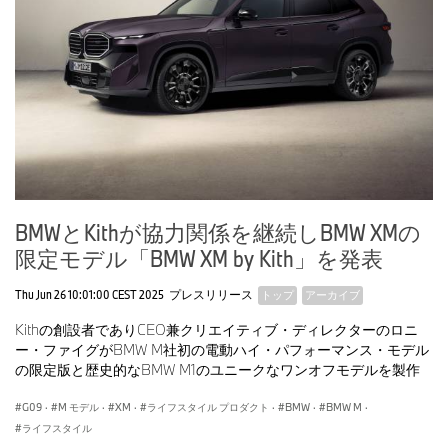
*: 通常では選択できない装備品となります。
BMW Xモデルについて
BMW Xモデルは、1999年にBMW X5（エックスファイブ）、2004
年にBMW X3（エックススリー）、2008年にBMW X6（エックス
シックス）、2010年にBMW X1の初代モデルが誕生している。その
後、2014年にはBMW X4（エックスフォー）、2018年にはBMW
X2（エックスツー）、2019年にはBMW X7（エックスセブン）が
BMWとKithが協力関係を継続しBMW XMの
誕生している。
限定モデル「BMW XM by Kith」を発表
この内、BMW X1、BMW X3、BMW X5、BMW X7は、それまでの
武骨なSUVとは明確な一線を画す、オンロード走行性能を高めた
Thu Jun 26 10:01:00 CEST 2025
プレスリリース
トップ
アーカイブ
スポーツ・アクティビティ・ビークル（SAV）という革新的なコン
Kithの創設者でありCEO兼クリエイティブ・ディレクターのロニ
セプトによって新たなセグメントを確立し、BMW X2、BMW X6
ー・ファイグがBMW M社初の電動ハイ・パフォーマンス・モデル
は、スポーティでエレガントなクーペ・デザインとBMW Xモデル
の限定版と歴史的なBMW M1のユニークなワンオフモデルを製作
の力強い存在感を兼ね備えた、スポーツ・アクティビティ・クー
ペ（SAC）と呼ばれるコンセプトを形成している。
G09
·
M モデル
·
XM
·
ライフスタイル プロダクト
·
BMW
·
BMW M
·
さらに、2023年には、BMW Xモデル初のM専用モデル、BMW M
ライフスタイル
モデル初のプラグイン・ハイブリッド・モデルとなるBMW XMが