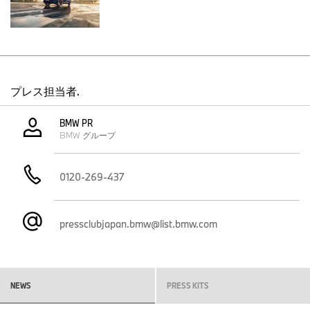
*
は、システム・トータル最高出力550kW
、システム・トータル最
*
大トルク1000Nm
を発揮するMハイ・パフォーマンス・モデルに
おける最強のモデルの1つとして位置付けられている。
*: 自社参考値
プレス担当者.
メーカー希望小売価格（消費税込み）
BMW PR
BMW グループ
モデル
0120-269-437
高効率ガソリン・エンジン搭載およびプラグイン・システム・ハイ
BMW XM Label
pressclubjapan.bmw@list.bmw.com
限定車BMW XM Label Frozen-Style Edition
NEWS
PRESS KITS
上記のメーカー希望小売価格は、付属品価格、税金（消費税
を除く）、保険料、登録に伴う諸費用を含まない車両本体価