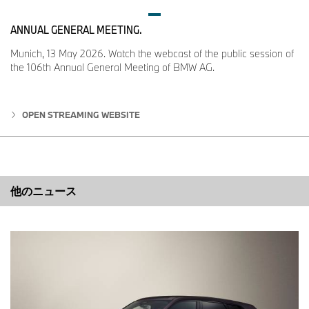
格です。
右ハンドル、AT仕様
ANNUAL GENERAL MEETING.
Munich, 13 May 2026. Watch the webcast of the public session of
BMW XM Labelの主な装備内容の変更
the 106th Annual General Meeting of BMW AG.
ライト･カーペットの標準装備
ドア・ウィンドウ周りを彩るエクステリア・バンドの色の変
OPEN STREAMING WEBSITE
更が可能
ブレーキ・キャリパーの塗装色の変更が可能
23インチ大径ホィールに3つのバリエーション
他のニュース
限定車BMW XM Label Frozen-Style Editionの主な装備品
BMW Individualフローズン・ペイント
タンザナイト・ブルーまたはホワイトまたはブラック
23インチMライト・アロイ・ホィール・スター・スポーク・
*
スタイリング1096M
BMW Individualエクステンド・レザー・ナイト・ブルー（ヴ
*
ィンテージ・レザー・コンテンツ）
*
専用バッジ（Mフローズン塗装）