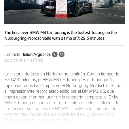
The first-ever BMW M3 CS Touring is the fastest Touring on the
Nürburgring-Nordschleife with a time of 7:29.5 minutes.
Contacto:
Julian Arguelles
Autor:
Christian Pomp
La historia de éxito en Nürburgring continúa. Con un tiempo de
7:29.490 minutos, el BMW M3 CS Touring, es el Touring más
rápido de todos los tiempos en el Nürburgring-Nordschleife. Tras
el impresionante récord establecido por el BMW M2 CS, que
ahora ocupa el primer lugar en la categoría compacta, el BMW
M3 CS Touring es ahora otro representante de los vehículos de
producción más rápidos de BMW M GmbH en la categoría de
tamaño mediano. Nota: La disponibilidad del El BMW M3 CS
Touring depende de cada mercado.