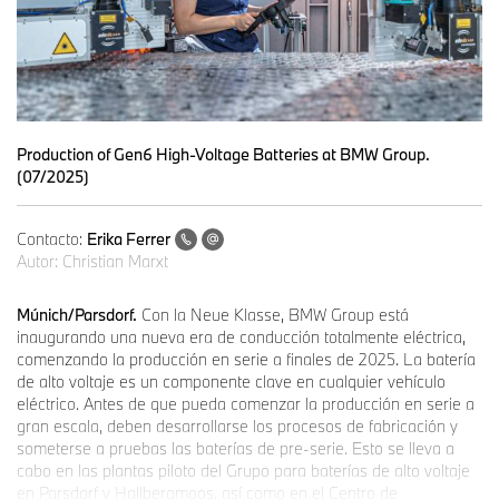
Production of Gen6 High-Voltage Batteries at BMW Group.
(07/2025)
Contacto:
Erika Ferrer
Autor:
Christian Marxt
Múnich/Parsdorf.
Con la Neue Klasse, BMW Group está
inaugurando una nueva era de conducción totalmente eléctrica,
comenzando la producción en serie a finales de 2025. La batería
de alto voltaje es un componente clave en cualquier vehículo
eléctrico. Antes de que pueda comenzar la producción en serie a
gran escala, deben desarrollarse los procesos de fabricación y
someterse a pruebas las baterías de pre-serie. Esto se lleva a
cabo en las plantas piloto del Grupo para baterías de alto voltaje
en Parsdorf y Hallbergmoos, así como en el Centro de