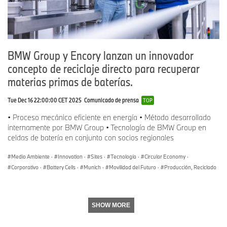
BMW Group y Encory lanzan un innovador
concepto de reciclaje directo para recuperar
materias primas de baterías.
Tue Dec 16 22:00:00 CET 2025
Comunicado de prensa
TOP
• Proceso mecánico eficiente en energía • Método desarrollado
internamente por BMW Group • Tecnología de BMW Group en
celdas de batería en conjunto con socios regionales
Medio Ambiente
·
Innovation
·
Sites
·
Tecnología
·
Circular Economy
·
Corporativo
·
Battery Cells
·
Munich
·
Movilidad del Futuro
·
Producción, Reciclado
SHOW MORE