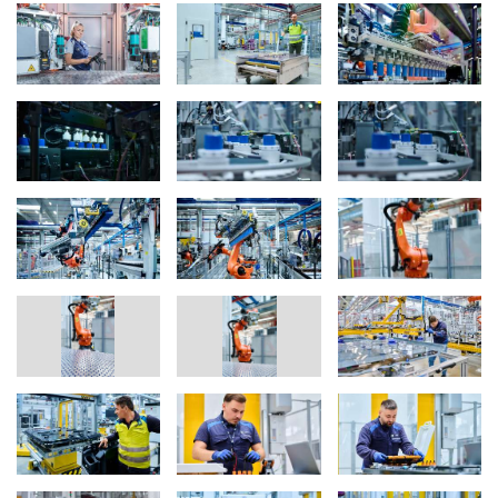
inteligentes y de última generación utilizando las tecnologías más
recientes. “Para la producción de nuestras baterías de alto voltaje,
estamos siguiendo un enfoque consistente de cero defectos,”
explica Markus Fallböhmer, jefe de Producción de Baterías en
BMW AG. “Controles de calidad altamente inteligentes, apoyados
por IA, están integrados en el proceso de producción para
ayudarnos a lograr esto.” Porque la calidad es clave: En las
carrocerías de la Neue Klasse, la batería de alto voltaje sirve
como un componente estructural (“pack to open body”). Las
nuevas celdas cilíndricas redondas se integran directamente en la
batería de alto voltaje (“cell to pack”). Con sus innovadores
procesos de producción, las plantas piloto y de serie de BMW
Group están estableciendo nuevos estándares en la industria
para la producción de baterías. Ejemplos incluyen, entre el
enfoque consistente de cero defectos, el uso de simulaciones
digitales de producción para tareas como la capacitación de
empleados, así como el aprovechamiento de bases de datos de
IA ampliadas para optimizar la logística de suministro y
producción. Todos los pasos de producción pasan por un
monitoreo en línea sin interrupciones con almacenamiento de
datos integral, lo que permite una máxima estabilidad del proceso
y una optimización continua basada en datos.