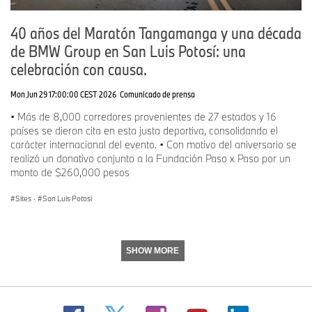
40 años del Maratón Tangamanga y una década
Como parte de este compromiso, su colaboración con Colonia
de BMW Group en San Luis Potosí: una
Juvenil ha beneficiado cada año a más de 50 estudiantes y 12
docentes, impactando en total a más de 600 personas mediante
celebración con causa.
mejoras en infraestructura tecnológica, equipamiento educativo,
instalación de paneles solares, programas de voluntariado en
Mon Jun 29 17:00:00 CEST 2026
Comunicado de prensa
inglés y la rehabilitación de espacios deportivos y recreativos.
• Más de 8,000 corredores provenientes de 27 estados y 16
Asimismo, desde 2017 BMW Group es aliado del Club de Niños y
países se dieron cita en esta justa deportiva, consolidando el
Niñas, y en 2023 impulsó la apertura de un centro en Villa de
carácter internacional del evento. • Con motivo del aniversario se
Reyes con una inversión de 11 millones de pesos, beneficiando
realizó un donativo conjunto a la Fundación Paso x Paso por un
diariamente a más de 200 niñas y niños con programas
monto de $260,000 pesos
integrales de educación, desarrollo humano, deporte, arte y
nutrición.
Sites
·
San Luis Potosi
Adicionalmente, a través de su alianza con Fundación Nutriendo,
la compañía ha contribuido al desarrollo integral de más de 4,000
SHOW MORE
niñas y niños mediante iniciativas enfocadas en educación,
nutrición y bienestar comunitario.