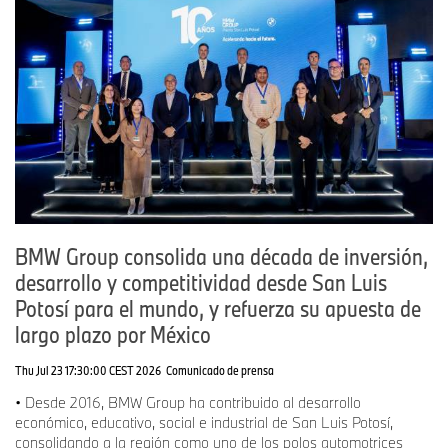
instituciones académicas.
Más de 1,200 jóvenes han participado en programas de prácticas
profesionales y más de 570 aprendices han concluido el
Programa de Capacitación Vocacional Dual inspirado en el
modelo alemán de formación técnica con una tasa de
contratación del 95%.
La visión de BMW Group ha sido preparar a nuevas
generaciones para una industria cada vez más tecnológica, digital
BMW Group consolida una década de inversión,
y orientada a la electromovilidad. Como resultado, más de 110
desarrollo y competitividad desde San Luis
colaboradores mexicanos han participado en proyectos
Potosí para el mundo, y refuerza su apuesta de
internacionales dentro de la red global de BMW Group en países
como Alemania, Hungría, China, Estados Unidos y Sudáfrica.
largo plazo por México
Thu Jul 23 17:30:00 CEST 2026
Comunicado de prensa
Historias como la de Leonel Martínez, quien inició su trayectoria
• Desde 2016, BMW Group ha contribuido al desarrollo
profesional en las primeras etapas de desarrollo de la Planta y
económico, educativo, social e industrial de San Luis Potosí,
hoy forma parte de áreas estratégicas de la operación, reflejan el
consolidando a la región como uno de los polos automotrices