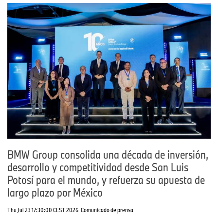
Varonil: Armando Orozco
El BMW Maratón Internacional Tangamanga 2026 cumplió
nuevamente su propósito de fomentar un estilo de vida saludable,
promover el uso recreativo de espacios públicos y fortalecer el
sentido de comunidad, consolidándose como una cita destacada
en el calendario deportivo nacional e internacional. Con su
participación y apoyo, BMW Group Planta San Luis Potosí
reafirmó su compromiso de largo plazo con la comunidad
potosina, impulsando iniciativas que promueven bienestar,
inclusión y desarrollo sostenible.
BMW Group consolida una década de inversión,
desarrollo y competitividad desde San Luis
Potosí para el mundo, y refuerza su apuesta de
largo plazo por México
Thu Jul 23 17:30:00 CEST 2026
Comunicado de prensa