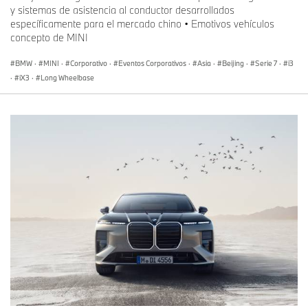
y sistemas de asistencia al conductor desarrollados
específicamente para el mercado chino • Emotivos vehículos
concepto de MINI
BMW
·
MINI
·
Corporativo
·
Eventos Corporativos
·
Asia
·
Beijing
·
Serie 7
·
i3
·
iX3
·
Long Wheelbase