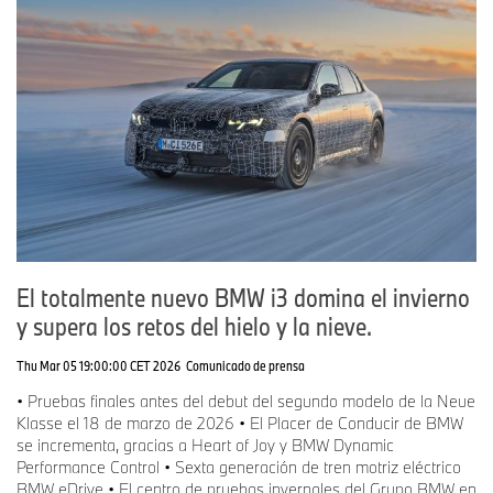
El totalmente nuevo BMW i3 domina el invierno
y supera los retos del hielo y la nieve.
Thu Mar 05 19:00:00 CET 2026
Comunicado de prensa
• Pruebas finales antes del debut del segundo modelo de la Neue
Klasse el 18 de marzo de 2026 • El Placer de Conducir de BMW
se incrementa, gracias a Heart of Joy y BMW Dynamic
Performance Control • Sexta generación de tren motriz eléctrico
BMW eDrive • El centro de pruebas invernales del Grupo BMW en