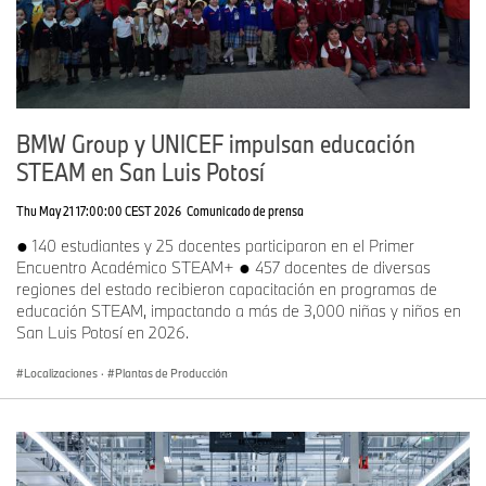
parte generada directamente en el sitio. Por ejemplo, desde
finales de 2025, un gran sistema fotovoltaico con una capacidad
de casi 11 MWp ha suministrado electricidad directamente desde
el techo de la planta.
BMW Group y UNICEF impulsan educación
Además, una planta de calefacción de biomasa recientemente
STEAM en San Luis Potosí
construida al oeste de la planta de vehículos de Dingolfing
proporciona al emplazamiento hasta 100.000 MWh de calor
Thu May 21 17:00:00 CEST 2026
Comunicado de prensa
producido localmente a partir de fuentes de energía renovables,
● 140 estudiantes y 25 docentes participaron en el Primer
lo que permite a las instalaciones cubrir aproximadamente la
Encuentro Académico STEAM+ ● 457 docentes de diversas
mitad de sus necesidades de proceso de esta manera.
regiones del estado recibieron capacitación en programas de
educación STEAM, impactando a más de 3,000 niñas y niños en
San Luis Potosí en 2026.
Localizaciones
·
Plantas de Producción