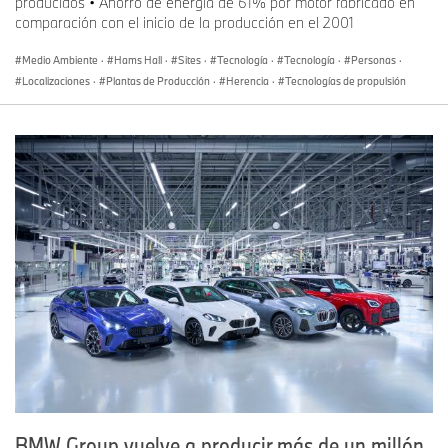
producidos • Ahorro de energía de 61% por motor fabricado en
comparación con el inicio de la producción en el 2001
Medio Ambiente
·
Hams Hall
·
Sites
·
Tecnología
·
Tecnología
·
Personas
·
Localizaciones
·
Plantas de Producción
·
Herencia
·
Tecnologías de propulsión
BMW Group vuelve a producir más de un millón