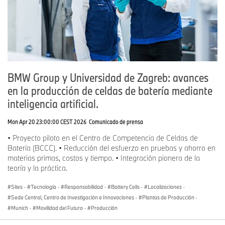
BMW Group y Universidad de Zagreb: avances
en la producción de celdas de batería mediante
inteligencia artificial.
Mon Apr 20 23:00:00 CEST 2026
Comunicado de prensa
• Proyecto piloto en el Centro de Competencia de Celdas de
Batería (BCCC). • Reducción del esfuerzo en pruebas y ahorro en
materias primas, costos y tiempo. • Integración pionera de la
teoría y la práctica.
Sites
·
Tecnología
·
Responsabilidad
·
Battery Cells
·
Localizaciones
·
Sede Central, Centro de Investigación e Innovaciones
·
Plantas de Producción
·
Munich
·
Movilidad del Futuro
·
Producción