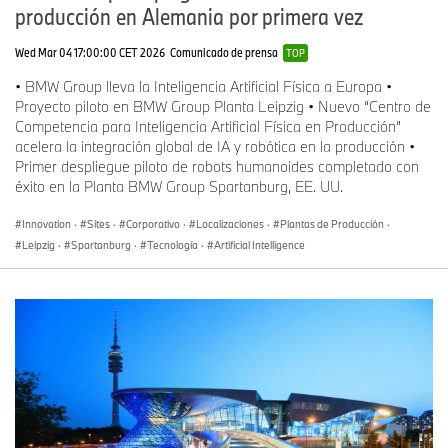
producción en Alemania por primera vez
Wed Mar 04 17:00:00 CET 2026
Comunicado de prensa
TOP
• BMW Group lleva la Inteligencia Artificial Física a Europa •
Proyecto piloto en BMW Group Planta Leipzig • Nuevo “Centro de
Competencia para Inteligencia Artificial Física en Producción”
acelera la integración global de IA y robótica en la producción •
Primer despliegue piloto de robots humanoides completado con
éxito en la Planta BMW Group Spartanburg, EE. UU.
Innovation
·
Sites
·
Corporativo
·
Localizaciones
·
Plantas de Producción
·
Leipzig
·
Spartanburg
·
Tecnología
·
Artificial Intelligence