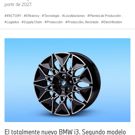
partir de 2027.
iFACTORY
·
Efficiency
·
Tecnología
·
Localizaciones
·
Plantas de Producción
·
Logística
·
Supply Chain
·
Producción
·
Producción, Reciclado
·
Electrification
El totalmente nuevo BMW i3. Segundo modelo