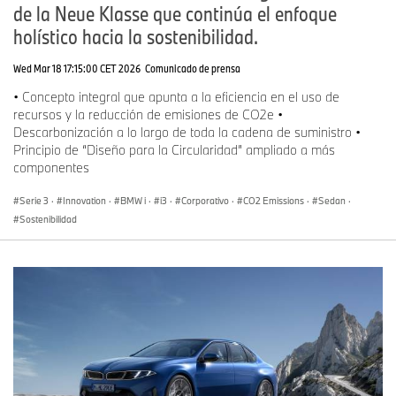
de la Neue Klasse que continúa el enfoque
holístico hacia la sostenibilidad.
Wed Mar 18 17:15:00 CET 2026
Comunicado de prensa
• Concepto integral que apunta a la eficiencia en el uso de
recursos y la reducción de emisiones de CO2e •
Descarbonización a lo largo de toda la cadena de suministro •
Principio de “Diseño para la Circularidad” ampliado a más
componentes
Serie 3
·
Innovation
·
BMW i
·
i3
·
Corporativo
·
CO2 Emissions
·
Sedan
·
Sostenibilidad