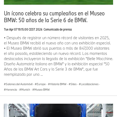
Un ícono celebra su cumpleaños en el Museo
BMW: 50 años de la Serie 6 de BMW.
Tue Apr 07 19:15:00 CEST 2026
Comunicado de prensa
• Después de registrar un número récord de visitantes en 2025,
el Museo BMW recibió el nuevo año con una exhibición especial.
• El Museo BMW abrió sus puertas a más de 847,000 visitantes
el año pasado, estableciendo un nuevo récord. Los momentos
destacados incluyeron la llegada de la exhibición “Belle Macchine.
Diseño Automotriz Italiano en BMW” y la exhibición especial “50
Años de los BMW Art Cars y la Serie 3 de BMW”, que fue
reemplazada por una ...
Salones del Automóvil
·
Europe
·
Historia BMW
·
Sites
·
Localizaciones
·
Herencia
·
Munich
·
Museo BMW