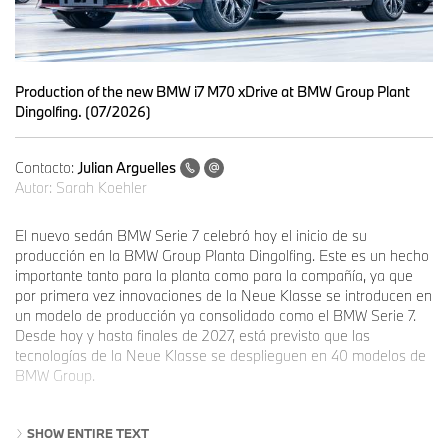
Production of the new BMW i7 M70 xDrive at BMW Group Plant
Dingolfing. (07/2026)
Contacto:
Julian Arguelles
Autor:
Sarah Koehler
El nuevo sedán BMW Serie 7 celebró hoy el inicio de su
producción en la BMW Group Planta Dingolfing. Este es un hecho
importante tanto para la planta como para la compañía, ya que
por primera vez innovaciones de la Neue Klasse se introducen en
un modelo de producción ya consolidado como el BMW Serie 7.
Desde hoy y hasta finales de 2027, está previsto que las
tecnologías de la Neue Klasse se desplieguen en 40 modelos de
BMW Group.
SHOW ENTIRE TEXT
“El nuevo BMW Serie 7 pone de manifiesto lo que distingue a