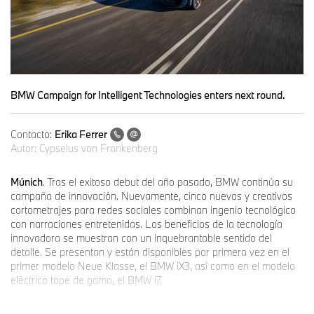
BMW Campaign for Intelligent Technologies enters next round.
Contacto:
Erika Ferrer
Autor:
Cypselus von Frankenberg
Múnich
. Tras el exitoso debut del año pasado, BMW continúa su
campaña de innovación. Nuevamente, cinco nuevos y creativos
cortometrajes para redes sociales combinan ingenio tecnológico
con narraciones entretenidas. Los beneficios de la tecnología
innovadora se muestran con un inquebrantable sentido del
detalle. Se presentan y están disponibles por primera vez en el
primer modelo Neue Klasse, el BMW iX3, así como en el modelo
eléctrico tope de gama, el BMW i7.