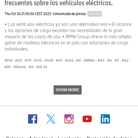
frecuentes sobre los vehículos eléctricos.
Thu Oct 26 21:30:00 CEST 2023
Comunicado de prensa
ARCHIVO
• Los vehículos eléctricos ya son una alternativa real • El alcance
y las opciones de carga exceden las necesidades de la gran
mayoría de los casos de uso. • BMW Group ofrece la más amplia
gama de modelos eléctricos en el país con soluciones de carga
individuales.
F56
·
i20
·
U11
·
U10
·
G08
·
I01
·
G26
·
iX
·
BMW i
·
iX3
·
i5
·
i7
·
iX2
·
iX1
·
Electric
·
i4
·
CE 04
SHOW MORE