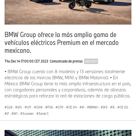
BMW Group ofrece la más amplia gama de
vehículos eléctricos Premium en el mercado
mexicano.
Thu Dec 14 17:00:00 CET 2023
Comunicado de prensa
ARCHIVO
• BMW Group cuenta con 8 modelos y 13 versiones totalmente
eléctricas de las marcas BMW, MINI y BMW Motorrad. • En
México BMW Group tiene la más amplia infraestructura en el país,
con cargadores personales y corporativos, además de alianzas
estratégicas para reforzar la red de estaciones de carga públicas.
G26
·
i20
·
U11
·
G08
·
F56
·
G70
·
CE 04
·
iX
·
BMW i
·
iX3
·
i5
·
CE 02
·
i7
·
iX1
·
Scooter
·
Serie C