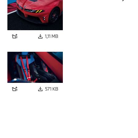
1,11 MB
571 KB