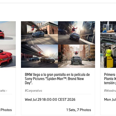
BMW llega a la gran pantalla en la película de
Primera
Sony Pictures “Spider‑Man™: Brand New
Planta 
Day”.
tensión
seño
·
Corporativo
Woodru
Informa
Wed Jul 29 18:00:00 CEST 2026
Mon Ju
Battery
Plantas
2 Photos
1 Sets, 7 Photos