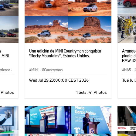
s
Una edición de MINI Countryman conquista
Arranque
e MINI
“Rocky Mountains”, Estados Unidos.
planta 
BMW iX
erience
·
MINI
·
Countryman
NA5
·
Producc
Wed Jul 29 23:00:00 CEST 2026
Tue Ju
Industr
5 Photos
1 Sets, 41 Photos