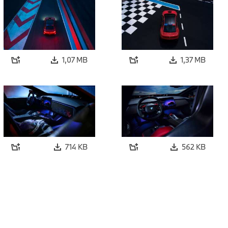
1,07 MB
1,37 MB
714 KB
562 KB