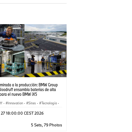
 mirada a la producción: BMW Group
Woodruff ensambla baterías de alta
 para el nuevo BMW iX5
ff
·
Innovation
·
Sites
·
Tecnología
·
tion Technology
·
Corporativo
·
l 27 18:00:00 CEST 2026
 Cells
·
Localizaciones
·
 de Producción
·
Digitalisation
5 Sets, 79 Photos