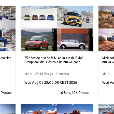
oducción
25 años de diseño MINI en la era de BMW
MINI deb
.
Group: del Mini clásico a un nuevo icono
nueva v
·
MINI
·
MINI Design
·
Herencia
·
MINI
Historia MINI
·
Milestones
Wed Aug 05 23:00:00 CEST 2026
Wed Au
8 Photos
6 Sets, 106 Photos