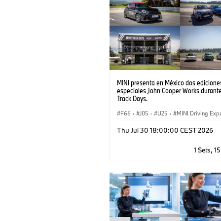
MINI presenta en México dos edicione
especiales John Cooper Works durant
Track Days.
F66
·
J05
·
U25
·
MINI Driving Exp
Aceman
·
MINI
·
Cooper
·
Thu Jul 30 18:00:00 CEST 2026
MINI John Cooper Works
·
Countryman
1 Sets, 1