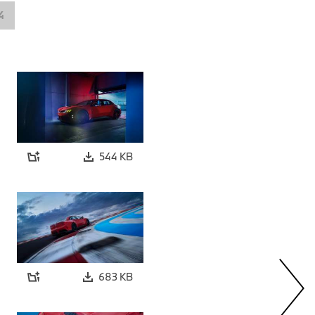
4
544 KB
683 KB