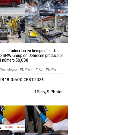
 de producción en tiempo récord: la
de BMW Group en Debrecen produce el
3 número 50,000
Tecnología
·
BMW i
·
iX3
·
BMW
·
ión, Reciclado
·
Producción
·
l 28 18:00:00 CEST 2026
y 4.0
1 Sets, 9 Photos