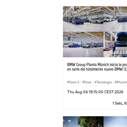
BMW Group Planta Múnich inicia la pr
en serie del totalmente nuevo BMW i3
Serie 3
·
Sites
·
Tecnología
·
Munich
BMW
·
Producción, Reciclado
Thu Aug 06 19:15:00 CEST 2026
1 Sets, 