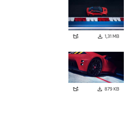
1,31 MB
879 KB