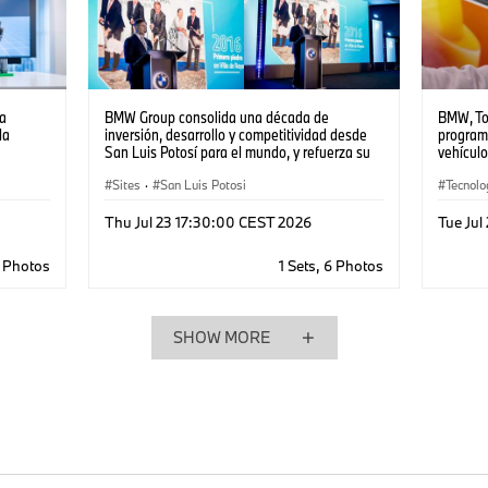
a
BMW Group consolida una década de
BMW, To
la
inversión, desarrollo y competitividad desde
programa
San Luis Potosí para el mundo, y refuerza su
vehícul
apuesta de largo plazo por México
renovab
Sites
·
San Luis Potosi
Tecnolo
Thu Jul 23 17:30:00 CEST 2026
Tue Jul
2 Photos
1 Sets, 6 Photos
SHOW MORE