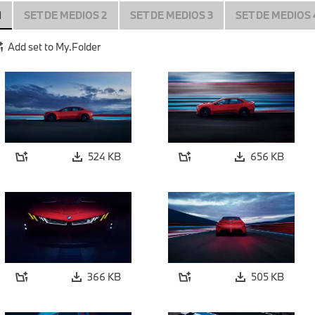
1
SET DE MEDIOS 2
SET DE MEDIOS 3
SET DE MEDIOS 
Add set to My.Folder
524 KB
656 KB
366 KB
505 KB