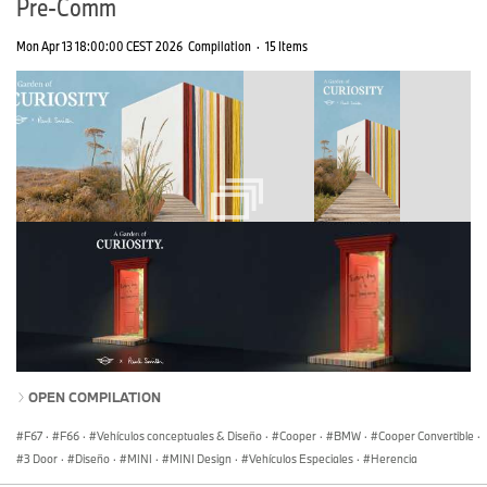
Pre-Comm
Mon Apr 13 18:00:00 CEST 2026
Compilation
·
15 Items
OPEN COMPILATION
F67
·
F66
·
Vehículos conceptuales & Diseño
·
Cooper
·
BMW
·
Cooper Convertible
·
3 Door
·
Diseño
·
MINI
·
MINI Design
·
Vehículos Especiales
·
Herencia