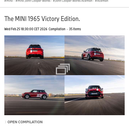
MINI
·
MINI John Cooper Works
·
John Cooper Works Aceman
·
Aceman
The MINI 1965 Victory Edition.
Wed Feb 25 18:30:00 CET 2026
Compilation
·
35 Items
OPEN COMPILATION