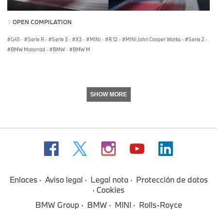
OPEN COMPILATION
G45
·
Serie R
·
Serie 3
·
X3
·
MINI
·
R 12
·
MINI John Cooper Works
·
Serie 2
·
BMW Motorrad
·
BMW
·
BMW M
SHOW MORE
Enlaces
Aviso legal
Legal nota
Protección de datos
Cookies
BMW Group
BMW
MINI
Rolls-Royce