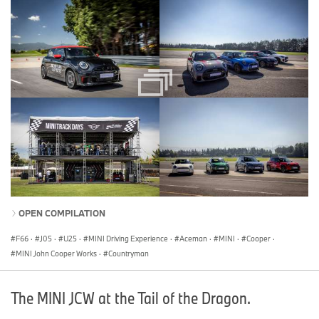
OPEN COMPILATION
F66
·
J05
·
U25
·
MINI Driving Experience
·
Aceman
·
MINI
·
Cooper
·
MINI John Cooper Works
·
Countryman
The MINI JCW at the Tail of the Dragon.