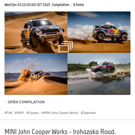
Wed Dec 03 22:00:00 CET 2025
Compilation
·
8 Items
OPEN COMPILATION
F66
·
MINI
·
Cooper
·
MINI John Cooper Works
·
Deportes
MINI John Cooper Works - Irohazaka Road.