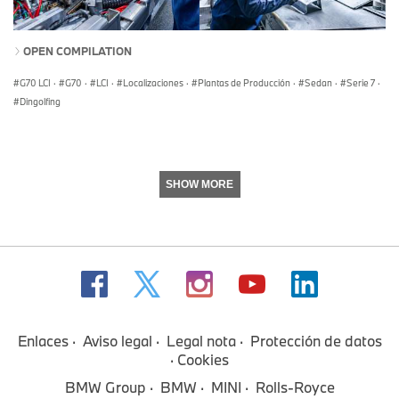
OPEN COMPILATION
G70 LCI
·
G70
·
LCI
·
Localizaciones
·
Plantas de Producción
·
Sedan
·
Serie 7
·
Dingolfing
SHOW MORE
Enlaces
Aviso legal
Legal nota
Protección de datos
Cookies
BMW Group
BMW
MINI
Rolls-Royce