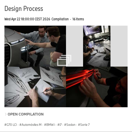
Design Process
Wed Apr 22 18:00:00 CEST 2026
Compilation
·
16 Items
OPEN COMPILATION
G70 LCI
·
Automóviles M
·
BMW i
·
i7
·
Sedan
·
Serie 7