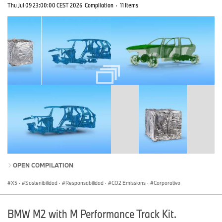
Thu Jul 09 23:00:00 CEST 2026
Compilation
·
11 Items
OPEN COMPILATION
X5
·
Sostenibilidad
·
Responsabilidad
·
CO2 Emissions
·
Corporativo
BMW M2 with M Performance Track Kit.