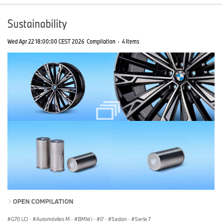
Sustainability
Wed Apr 22 18:00:00 CEST 2026
Compilation
·
4 Items
OPEN COMPILATION
G70 LCI
·
Automóviles M
·
BMW i
·
i7
·
Sedan
·
Serie 7