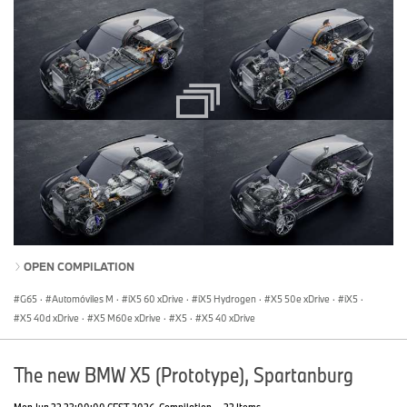
OPEN COMPILATION
G65
·
Automóviles M
·
iX5 60 xDrive
·
iX5 Hydrogen
·
X5 50e xDrive
·
iX5
·
X5 40d xDrive
·
X5 M60e xDrive
·
X5
·
X5 40 xDrive
The new BMW X5 (Prototype), Spartanburg