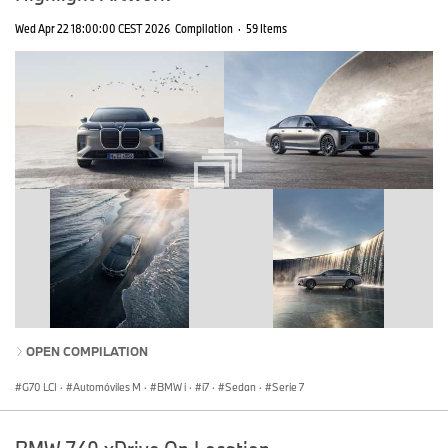
Wed Apr 22 18:00:00 CEST 2026
Compilation
·
59 Items
OPEN COMPILATION
G70 LCI
·
Automóviles M
·
BMW i
·
i7
·
Sedan
·
Serie 7