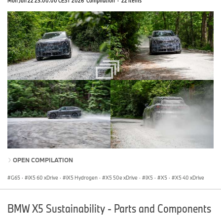
Mon Jun 22 23:00:00 CEST 2026
Compilation
·
22 Items
OPEN COMPILATION
G65
·
iX5 60 xDrive
·
iX5 Hydrogen
·
X5 50e xDrive
·
iX5
·
X5
·
X5 40 xDrive
BMW X5 Sustainability - Parts and Components