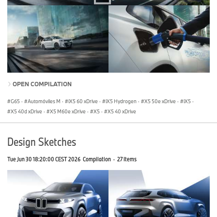
OPEN COMPILATION
G65
·
Automóviles M
·
iX5 60 xDrive
·
iX5 Hydrogen
·
X5 50e xDrive
·
iX5
·
X5 40d xDrive
·
X5 M60e xDrive
·
X5
·
X5 40 xDrive
Design Sketches
Tue Jun 30 18:20:00 CEST 2026
Compilation
·
27 Items