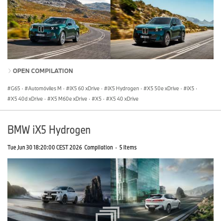
OPEN COMPILATION
G65
·
Automóviles M
·
iX5 60 xDrive
·
iX5 Hydrogen
·
X5 50e xDrive
·
iX5
·
X5 40d xDrive
·
X5 M60e xDrive
·
X5
·
X5 40 xDrive
BMW iX5 Hydrogen
Tue Jun 30 18:20:00 CEST 2026
Compilation
·
5 Items