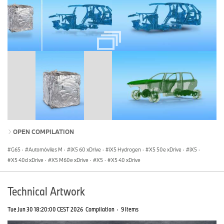
OPEN COMPILATION
G65
·
Automóviles M
·
iX5 60 xDrive
·
iX5 Hydrogen
·
X5 50e xDrive
·
iX5
·
X5 40d xDrive
·
X5 M60e xDrive
·
X5
·
X5 40 xDrive
Technical Artwork
Tue Jun 30 18:20:00 CEST 2026
Compilation
·
9 Items