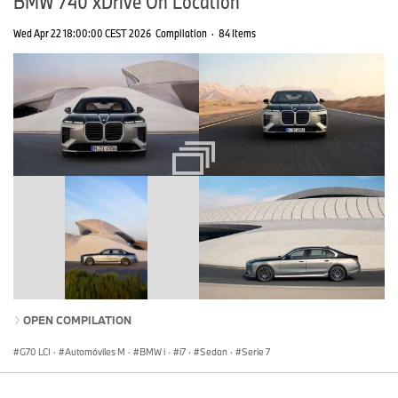
BMW 740 xDrive On Location
Wed Apr 22 18:00:00 CEST 2026
Compilation
·
84 Items
OPEN COMPILATION
G70 LCI
·
Automóviles M
·
BMW i
·
i7
·
Sedan
·
Serie 7