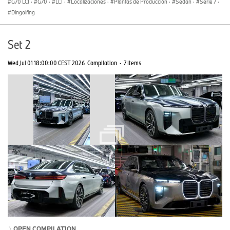
G70 LCI
·
G70
·
LCI
·
Localizaciones
·
Plantas de Producción
·
Sedan
·
Serie 7
·
Dingolfing
Set 2
Wed Jul 01 18:00:00 CEST 2026
Compilation
·
7 Items
OPEN COMPILATION