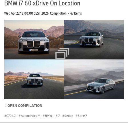
BMW i7 60 xDrive On Location
Wed Apr 22 18:00:00 CEST 2026
Compilation
·
47 Items
OPEN COMPILATION
G70 LCI
·
Automóviles M
·
BMW i
·
i7
·
Sedan
·
Serie 7