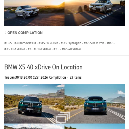
OPEN COMPILATION
G65
·
Automóviles M
·
iX5 60 xDrive
·
iX5 Hydrogen
·
X5 50e xDrive
·
iX5
·
X5 40d xDrive
·
X5 M60e xDrive
·
X5
·
X5 40 xDrive
BMW X5 40 xDrive On Location
Tue Jun 30 18:20:00 CEST 2026
Compilation
·
33 Items