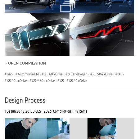
OPEN COMPILATION
G65
·
Automóviles M
·
iX5 60 xDrive
·
iX5 Hydrogen
·
X5 50e xDrive
·
iX5
·
X5 40d xDrive
·
X5 M60e xDrive
·
X5
·
X5 40 xDrive
Design Process
Tue Jun 30 18:20:00 CEST 2026
Compilation
·
15 Items