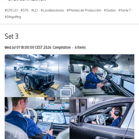
G70 LCI
·
G70
·
LCI
·
Localizaciones
·
Plantas de Producción
·
Sedan
·
Serie 7
·
Dingolfing
Set 3
Wed Jul 01 18:00:00 CEST 2026
Compilation
·
6 Items