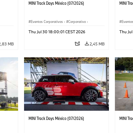
MINI Track Days México (07/2026)
MINI Tr
Eventos Corporativos
·
Corporativo
·
Eventos
Ventas y Mercadotecnia
Ventas 
Thu Jul 30 18:00:01 CEST 2026
Thu Ju
2,83 MB
2,45 MB
MINI Track Days México (07/2026)
MINI Tr