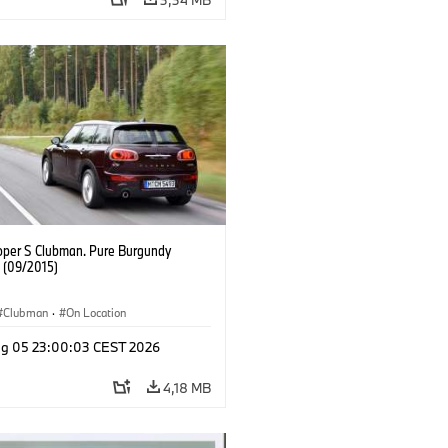
oper S Clubman. Pure Burgundy
. (09/2015)
Clubman
·
On Location
g 05 23:00:03 CEST 2026
4,18 MB