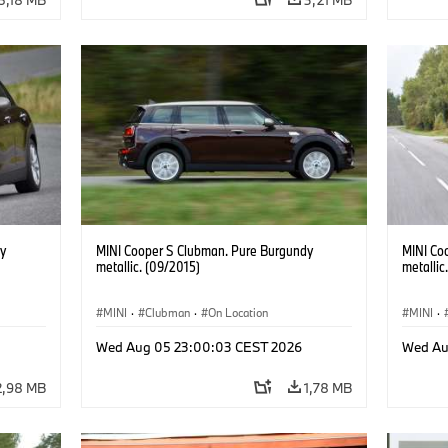
y
MINI Cooper S Clubman. Pure Burgundy
MINI Co
metallic. (09/2015)
metallic
MINI
·
Clubman
·
On Location
MINI
·
Wed Aug 05 23:00:03 CEST 2026
Wed Au
2,98 MB
1,78 MB