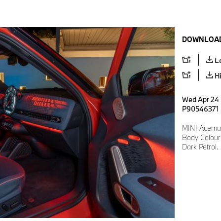
DOWNLOAD
L
H
Wed Apr 24 
P90546371
MINI Aceman
Body Colour:
Dark Petrol.