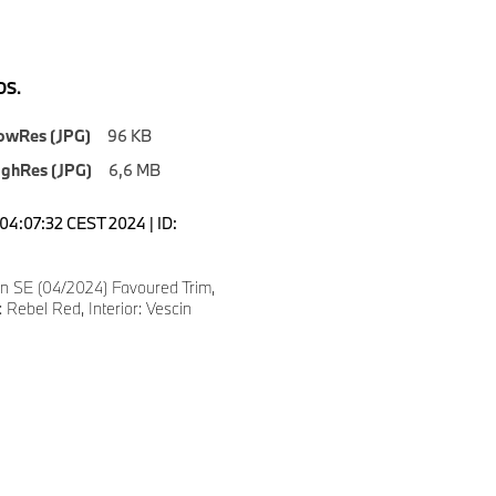
S.
owRes (JPG)
96 KB
ighRes (JPG)
6,6 MB
04:07:32 CEST 2024 | ID:
 SE (04/2024) Favoured Trim,
 Rebel Red, Interior: Vescin