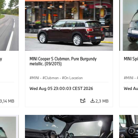
y
MINI Cooper S Clubman. Pure Burgundy
MINI Spi
metallic. (09/2015)
MINI
·
Clubman
·
On Location
MINI
·
Wed Aug 05 23:00:03 CEST 2026
Wed Au
3,14 MB
2,3 MB