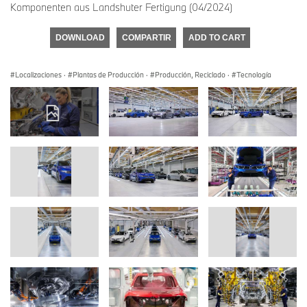
Komponenten aus Landshuter Fertigung (04/2024)
DOWNLOAD
COMPARTIR
ADD TO CART
Localizaciones
·
Plantas de Producción
·
Producción, Reciclado
·
Tecnología