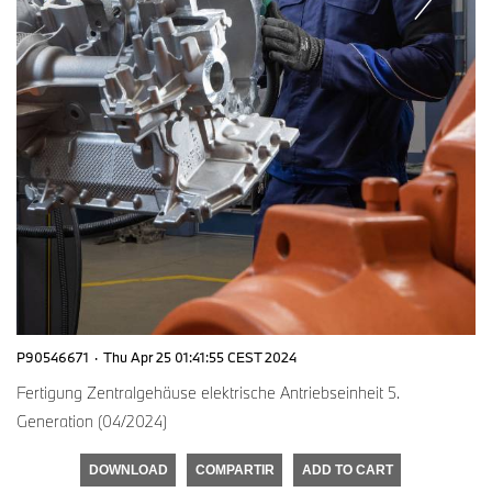
P90546671
·
Thu Apr 25 01:41:55 CEST 2024
Fertigung Zentralgehäuse elektrische Antriebseinheit 5.
Generation (04/2024)
DOWNLOAD
COMPARTIR
ADD TO CART