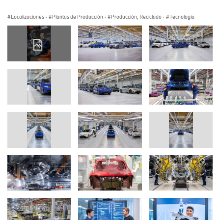
Localizaciones
·
Plantas de Producción
·
Producción, Reciclado
·
Tecnología