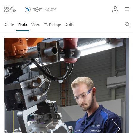
Article
Photo
Video
TV Footage
Audio