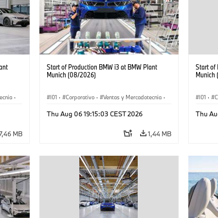
ant
Start of Production BMW i3 at BMW Plant
Start o
Munich (08/2026)
Munich 
ecnia
·
I01
·
Corporativo
·
Ventas y Mercadotecnia
·
I01
·
C
·
i3
·
Plantas de Producción
·
Localizaciones
·
i3
·
Plantas
Thu Aug 06 19:15:03 CEST 2026
Thu Au
BMW i
BMW i
7,46 MB
1,44 MB