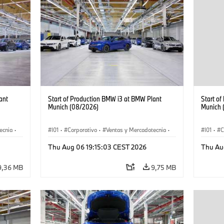
ant
Start of Production BMW i3 at BMW Plant
Start o
Munich (08/2026)
Munich 
ecnia
·
I01
·
Corporativo
·
Ventas y Mercadotecnia
·
I01
·
C
·
i3
·
Plantas de Producción
·
Localizaciones
·
i3
·
Plantas
Thu Aug 06 19:15:03 CEST 2026
Thu Au
BMW i
BMW i
9,36 MB
9,75 MB