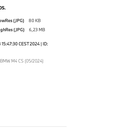
S.
owRes (JPG)
80 KB
ighRes (JPG)
6,23 MB
15:47:30 CEST 2024 | ID:
w BMW M4 CS (05/2024)