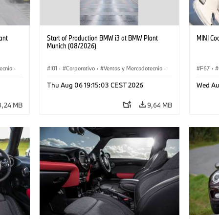
ant
Start of Production BMW i3 at BMW Plant
MINI Co
Munich (08/2026)
ecnia
·
I01
·
Corporativo
·
Ventas y Mercadotecnia
·
F67
·
·
i3
·
Plantas de Producción
·
Localizaciones
·
i3
·
Thu Aug 06 19:15:03 CEST 2026
Wed Au
BMW i
8,24 MB
9,64 MB