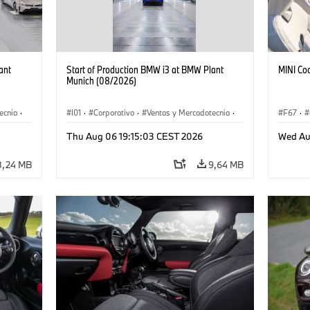
ant
Start of Production BMW i3 at BMW Plant
MINI Co
Munich (08/2026)
ecnia
·
I01
·
Corporativo
·
Ventas y Mercadotecnia
·
F67
·
·
i3
·
Plantas de Producción
·
Localizaciones
·
i3
·
Thu Aug 06 19:15:03 CEST 2026
Wed Au
BMW i
8,24 MB
9,64 MB