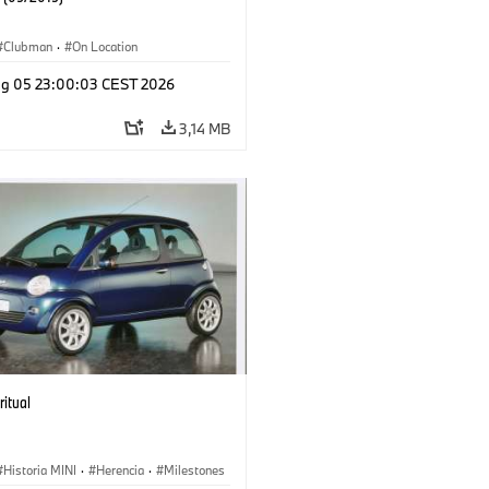
Clubman
·
On Location
g 05 23:00:03 CEST 2026
3,14 MB
ritual
Historia MINI
·
Herencia
·
Milestones