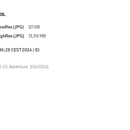
S.
owRes (JPG)
121 KB
ighRes (JPG)
13,99 MB
7:36:29 CEST 2024 | ID:
4
 GS Adventure. (06/2024)