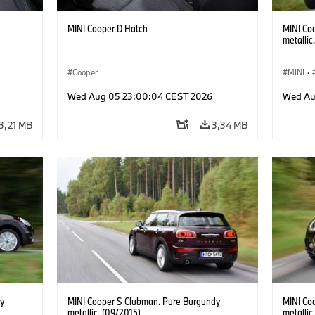
MINI Cooper D Hatch
MINI Co
metallic
Cooper
MINI
·
Wed Aug 05 23:00:04 CEST 2026
Wed Au
3,21 MB
3,34 MB
y
MINI Cooper S Clubman. Pure Burgundy
MINI Co
metallic. (09/2015)
metallic