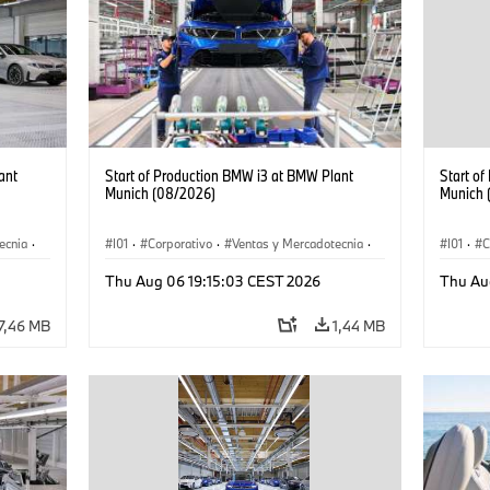
ant
Start of Production BMW i3 at BMW Plant
Start o
Munich (08/2026)
Munich 
ecnia
·
I01
·
Corporativo
·
Ventas y Mercadotecnia
·
I01
·
C
·
i3
·
Plantas de Producción
·
Localizaciones
·
i3
·
Plantas
Thu Aug 06 19:15:03 CEST 2026
Thu Au
BMW i
BMW i
7,46 MB
1,44 MB