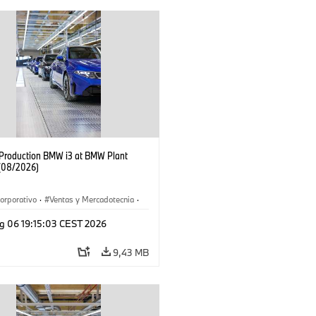
f Production BMW i3 at BMW Plant
(08/2026)
orporativo
·
Ventas y Mercadotecnia
·
 de Producción
·
Localizaciones
·
i3
·
g 06 19:15:03 CEST 2026
9,43 MB