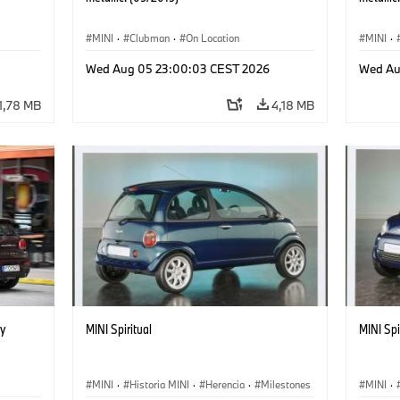
MINI
·
Clubman
·
On Location
MINI
·
Wed Aug 05 23:00:03 CEST 2026
Wed Au
1,78 MB
4,18 MB
y
MINI Spiritual
MINI Spi
MINI
·
Historia MINI
·
Herencia
·
Milestones
MINI
·