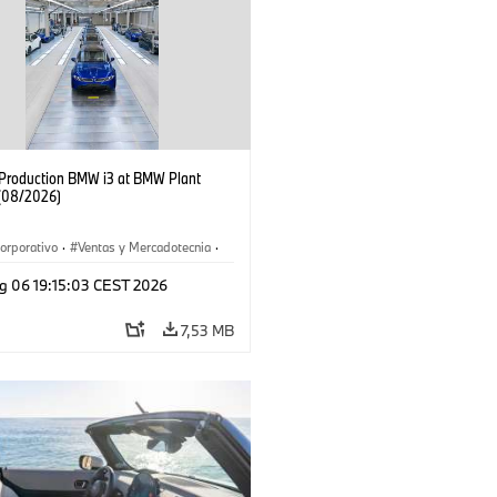
f Production BMW i3 at BMW Plant
(08/2026)
orporativo
·
Ventas y Mercadotecnia
·
 de Producción
·
Localizaciones
·
i3
·
g 06 19:15:03 CEST 2026
7,53 MB