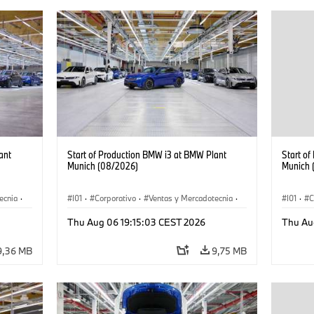
ant
Start of Production BMW i3 at BMW Plant
Start o
Munich (08/2026)
Munich 
ecnia
·
I01
·
Corporativo
·
Ventas y Mercadotecnia
·
I01
·
C
·
i3
·
Plantas de Producción
·
Localizaciones
·
i3
·
Plantas
Thu Aug 06 19:15:03 CEST 2026
Thu Au
BMW i
BMW i
9,36 MB
9,75 MB