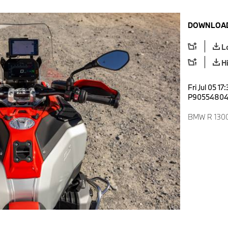
DOWNLOAD
L
H
Fri Jul 05 1
P9055480
BMW R 1300