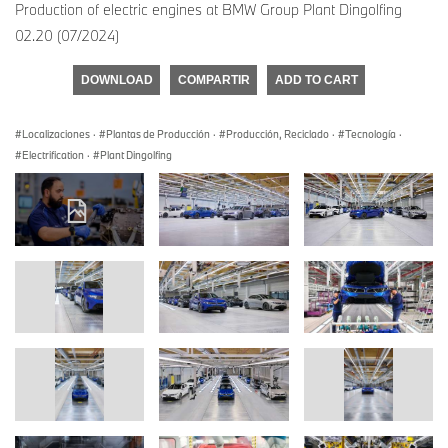
Production of electric engines at BMW Group Plant Dingolfing
02.20 (07/2024)
DOWNLOAD
COMPARTIR
ADD TO CART
Localizaciones
·
Plantas de Producción
·
Producción, Reciclado
·
Tecnología
·
Electrification
·
Plant Dingolfing