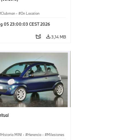
Clubman
·
On Location
g 05 23:00:03 CEST 2026
3,14 MB
ritual
Historia MINI
·
Herencia
·
Milestones