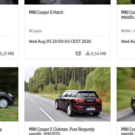
MINI Cooper D Hatch
MINI Co
metallic
Cooper
MINI
·
Wed Aug 05 23:00:04 CEST 2026
Wed Au
3,21 MB
3,34 MB
y
MINI Cooper S Clubman. Pure Burgundy
MINI Co
metallic. (09/2015)
metallic