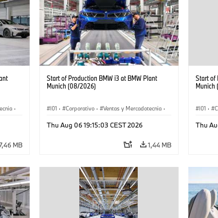
ant
Start of Production BMW i3 at BMW Plant
Start o
Munich (08/2026)
Munich 
ecnia
·
I01
·
Corporativo
·
Ventas y Mercadotecnia
·
I01
·
C
·
i3
·
Plantas de Producción
·
Localizaciones
·
i3
·
Plantas
Thu Aug 06 19:15:03 CEST 2026
Thu Au
BMW i
BMW i
7,46 MB
1,44 MB