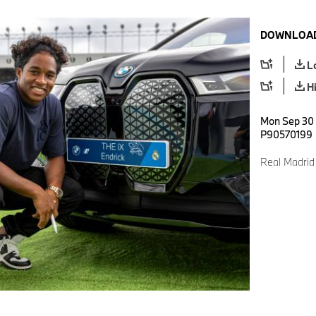
DOWNLOAD
L
H
Mon Sep 30 
P90570199
Real Madrid