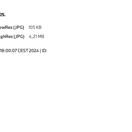
S.
owRes (JPG)
105 KB
ighRes (JPG)
4,21 MB
18:00:07 CEST 2024 | ID: