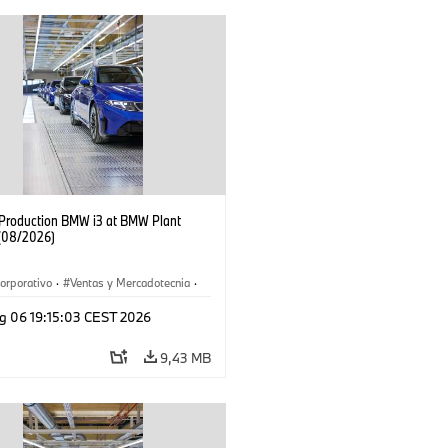
f Production BMW i3 at BMW Plant
(08/2026)
orporativo
·
Ventas y Mercadotecnia
·
 de Producción
·
Localizaciones
·
i3
·
g 06 19:15:03 CEST 2026
9,43 MB