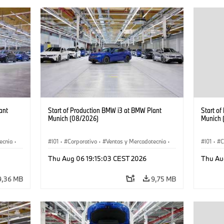
ant
Start of Production BMW i3 at BMW Plant
Start o
Munich (08/2026)
Munich 
ecnia
·
I01
·
Corporativo
·
Ventas y Mercadotecnia
·
I01
·
C
·
i3
·
Plantas de Producción
·
Localizaciones
·
i3
·
Plantas
Thu Aug 06 19:15:03 CEST 2026
Thu Au
BMW i
BMW i
9,36 MB
9,75 MB