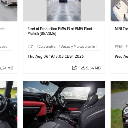
ant
Start of Production BMW i3 at BMW Plant
MINI Co
Munich (08/2026)
ecnia
·
I01
·
Corporativo
·
Ventas y Mercadotecnia
·
F67
·
·
i3
·
Plantas de Producción
·
Localizaciones
·
i3
·
Thu Aug 06 19:15:03 CEST 2026
Wed Au
BMW i
8,24 MB
9,64 MB