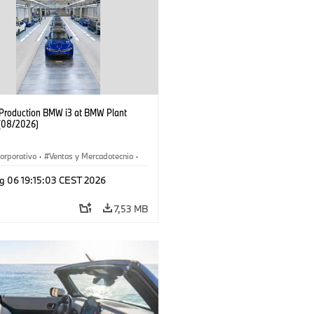
f Production BMW i3 at BMW Plant
(08/2026)
orporativo
·
Ventas y Mercadotecnia
·
 de Producción
·
Localizaciones
·
i3
·
g 06 19:15:03 CEST 2026
7,53 MB