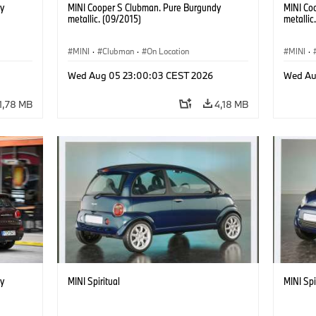
y
MINI Cooper S Clubman. Pure Burgundy
MINI Co
metallic. (09/2015)
metallic
MINI
·
Clubman
·
On Location
MINI
·
Wed Aug 05 23:00:03 CEST 2026
Wed Au
1,78 MB
4,18 MB
y
MINI Spiritual
MINI Spi