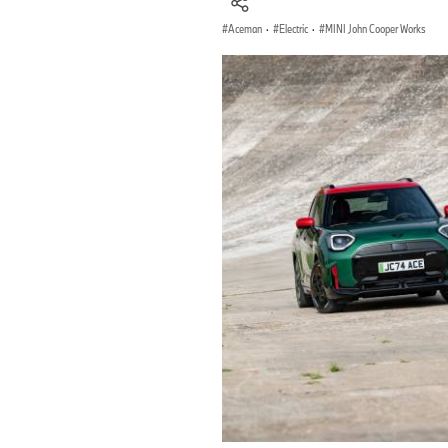
Aceman
·
Electric
·
MINI John Cooper Works