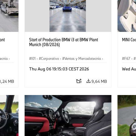
ant
Start of Production BMW i3 at BMW Plant
MINI Co
Munich (08/2026)
ecnia
·
I01
·
Corporativo
·
Ventas y Mercadotecnia
·
F67
·
·
i3
·
Plantas de Producción
·
Localizaciones
·
i3
·
Thu Aug 06 19:15:03 CEST 2026
Wed Au
BMW i
8,24 MB
9,64 MB