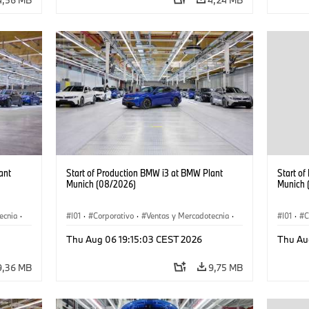
ant
Start of Production BMW i3 at BMW Plant
Start o
Munich (08/2026)
Munich 
ecnia
·
I01
·
Corporativo
·
Ventas y Mercadotecnia
·
I01
·
C
·
i3
·
Plantas de Producción
·
Localizaciones
·
i3
·
Plantas
Thu Aug 06 19:15:03 CEST 2026
Thu Au
BMW i
BMW i
9,36 MB
9,75 MB