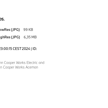
S.
owRes (JPG)
99 KB
ighRes (JPG)
6,35 MB
23:00:15 CEST 2024 | ID:
hn Cooper Works Electric and
hn Cooper Works Aceman