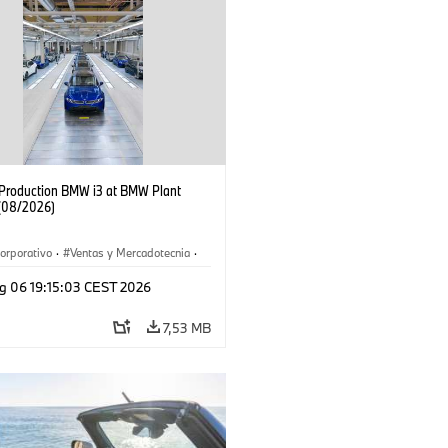
f Production BMW i3 at BMW Plant
(08/2026)
orporativo
·
Ventas y Mercadotecnia
·
 de Producción
·
Localizaciones
·
i3
·
g 06 19:15:03 CEST 2026
7,53 MB