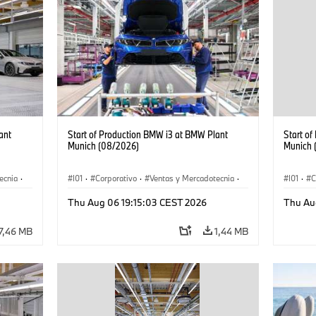
ant
Start of Production BMW i3 at BMW Plant
Start o
Munich (08/2026)
Munich 
ecnia
·
I01
·
Corporativo
·
Ventas y Mercadotecnia
·
I01
·
C
·
i3
·
Plantas de Producción
·
Localizaciones
·
i3
·
Plantas
Thu Aug 06 19:15:03 CEST 2026
Thu Au
BMW i
BMW i
7,46 MB
1,44 MB