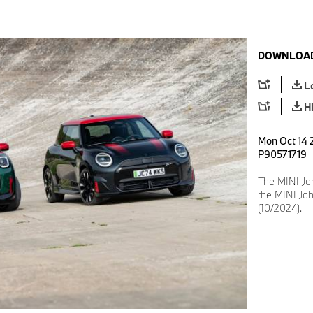
DOWNLOAD
L
H
Mon Oct 14 
P90571719
The MINI Jo
the MINI Jo
(10/2024).