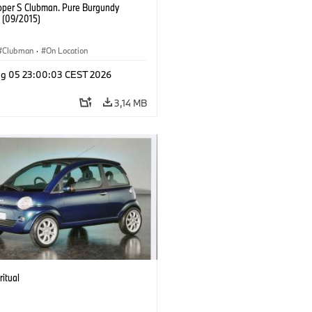
oper S Clubman. Pure Burgundy
. (09/2015)
Clubman
·
On Location
g 05 23:00:03 CEST 2026
3,14 MB
ritual