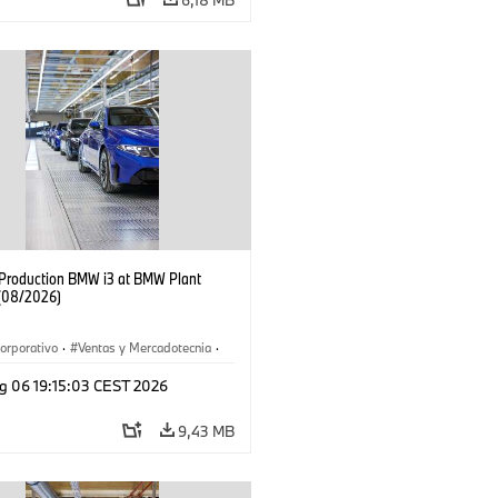
f Production BMW i3 at BMW Plant
(08/2026)
orporativo
·
Ventas y Mercadotecnia
·
 de Producción
·
Localizaciones
·
i3
·
g 06 19:15:03 CEST 2026
9,43 MB