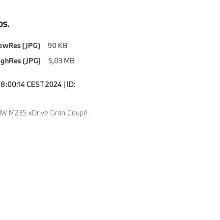
S.
owRes (JPG)
90 KB
ighRes (JPG)
5,03 MB
18:00:14 CEST 2024 | ID:
W M235 xDrive Gran Coupé.