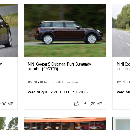
y
MINI Cooper S Clubman. Pure Burgundy
MINI Co
metallic. (09/2015)
metallic
MINI
·
Clubman
·
On Location
MINI
·
Wed Aug 05 23:00:03 CEST 2026
Wed Au
2,98 MB
1,78 MB