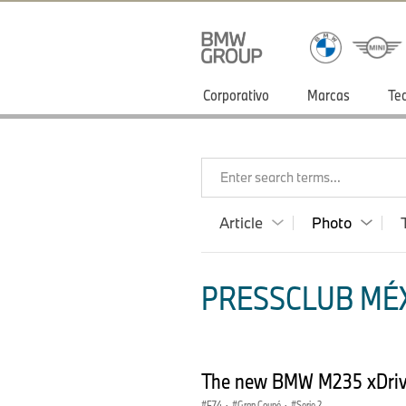
Corporativo
Marcas
Te
Enter search terms...
Article
Photo
PRESSCLUB MÉX
The new BMW M235 xDriv
F74
·
Gran Coupé
·
Serie 2