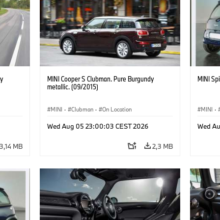
y
MINI Cooper S Clubman. Pure Burgundy
MINI Spi
metallic. (09/2015)
MINI
·
Clubman
·
On Location
MINI
·
Wed Aug 05 23:00:03 CEST 2026
Wed Au
3,14 MB
2,3 MB