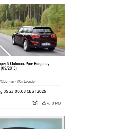
oper S Clubman. Pure Burgundy
. (09/2015)
Clubman
·
On Location
g 05 23:00:03 CEST 2026
4,18 MB