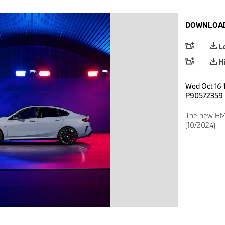
DOWNLOAD
L
H
Wed Oct 16 
P90572359
The new BM
(10/2024)