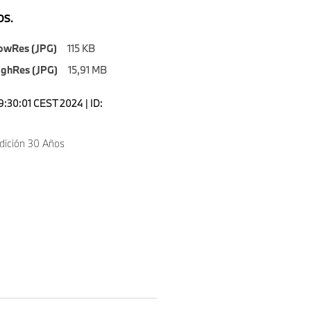
S.
owRes (JPG)
115 KB
ighRes (JPG)
15,91 MB
9:30:01 CEST 2024 | ID:
ición 30 Años