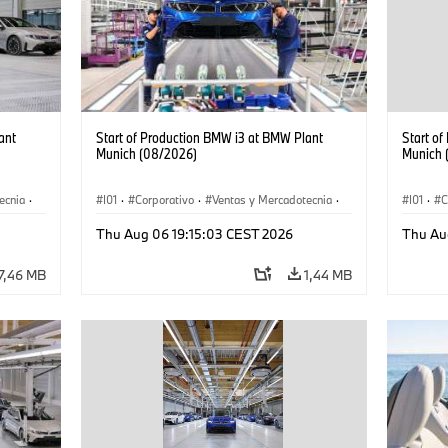
ant
Start of Production BMW i3 at BMW Plant
Start o
Munich (08/2026)
Munich 
ecnia
·
I01
·
Corporativo
·
Ventas y Mercadotecnia
·
I01
·
C
·
i3
·
Plantas de Producción
·
Localizaciones
·
i3
·
Plantas
Thu Aug 06 19:15:03 CEST 2026
Thu Au
BMW i
BMW i
7,46 MB
1,44 MB