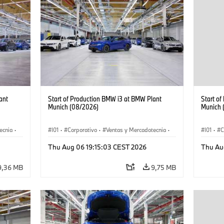
ant
Start of Production BMW i3 at BMW Plant
Start o
Munich (08/2026)
Munich 
ecnia
·
I01
·
Corporativo
·
Ventas y Mercadotecnia
·
I01
·
C
·
i3
·
Plantas de Producción
·
Localizaciones
·
i3
·
Plantas
Thu Aug 06 19:15:03 CEST 2026
Thu Au
BMW i
BMW i
9,36 MB
9,75 MB