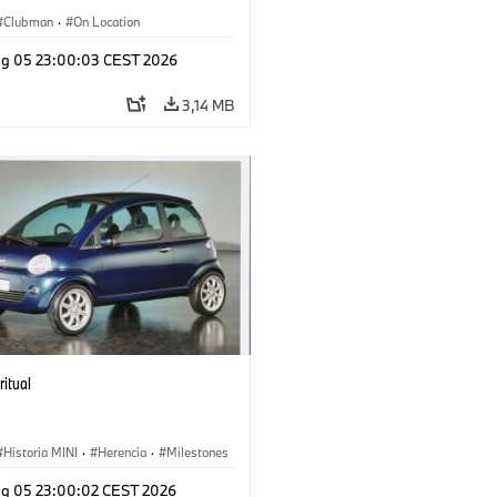
Clubman
·
On Location
g 05 23:00:03 CEST 2026
3,14 MB
ritual
Historia MINI
·
Herencia
·
Milestones
g 05 23:00:02 CEST 2026