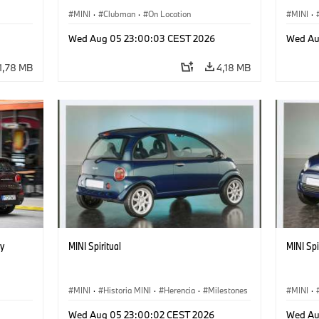
MINI
·
Clubman
·
On Location
MINI
·
Wed Aug 05 23:00:03 CEST 2026
Wed Au
1,78 MB
4,18 MB
y
MINI Spiritual
MINI Spi
MINI
·
Historia MINI
·
Herencia
·
Milestones
MINI
·
Wed Aug 05 23:00:02 CEST 2026
Wed Au