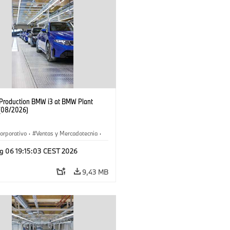
f Production BMW i3 at BMW Plant
(08/2026)
orporativo
·
Ventas y Mercadotecnia
·
 de Producción
·
Localizaciones
·
i3
·
g 06 19:15:03 CEST 2026
9,43 MB