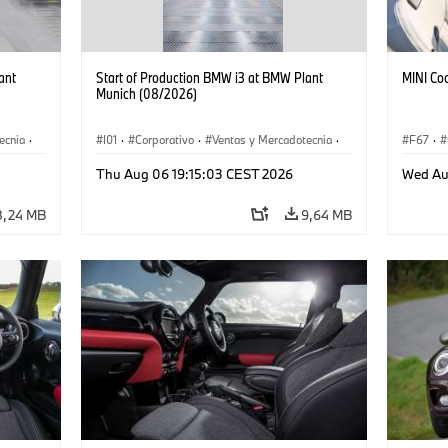
ant
Start of Production BMW i3 at BMW Plant
MINI Co
Munich (08/2026)
ecnia
·
I01
·
Corporativo
·
Ventas y Mercadotecnia
·
F67
·
·
i3
·
Plantas de Producción
·
Localizaciones
·
i3
·
Thu Aug 06 19:15:03 CEST 2026
Wed Au
BMW i
8,24 MB
9,64 MB