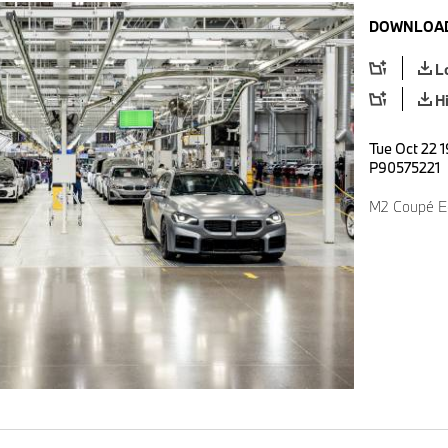
DOWNLOAD
L
H
Tue Oct 22 1
P90575221
M2 Coupé Ed