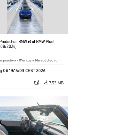
f Production BMW i3 at BMW Plant
(08/2026)
orporativo
·
Ventas y Mercadotecnia
·
 de Producción
·
Localizaciones
·
i3
·
g 06 19:15:03 CEST 2026
7,53 MB