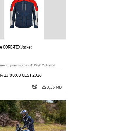
ye GORE-TEX Jacket
miento para motos
·
BMW Motorrad
 14 23:00:03 CEST 2026
3,35 MB