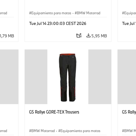
rrad
Equipamiento para motos
·
BMW Motorrad
Equipa
Tue Jul 14 23:00:03 CEST 2026
Tue Jul
1,79 MB
5,95 MB
GS Rallye GORE-TEX Trousers
GS Rall
rrad
BMW Motorrad
·
Equipamiento para motos
BMW M