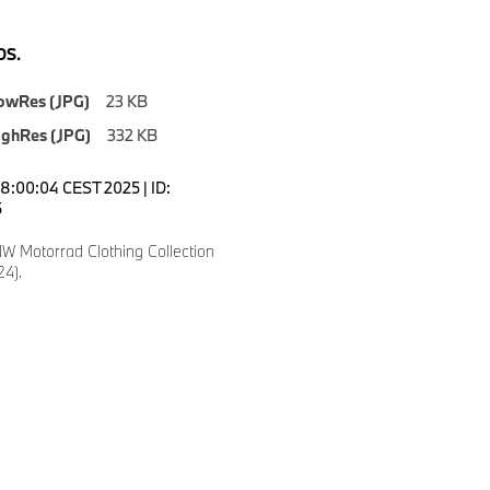
S.
owRes (JPG)
23 KB
ighRes (JPG)
332 KB
18:00:04 CEST 2025 | ID:
5
 Motorrad Clothing Collection
24).