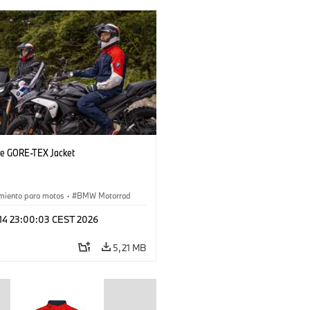
ye GORE-TEX Jacket
miento para motos
·
BMW Motorrad
 14 23:00:03 CEST 2026
5,21 MB