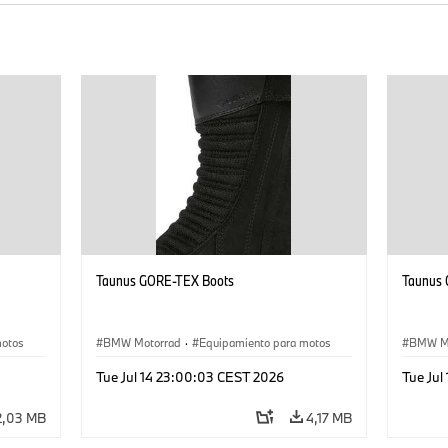
Taunus GORE-TEX Boots
Taunus
motos
BMW Motorrad
·
Equipamiento para motos
BMW M
Tue Jul 14 23:00:03 CEST 2026
Tue Jul
2,03 MB
4,17 MB