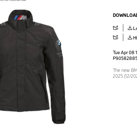
DOWNLOAD
L
H
Tue Apr 08 
P9058288
The new BMW
2025 (12/20