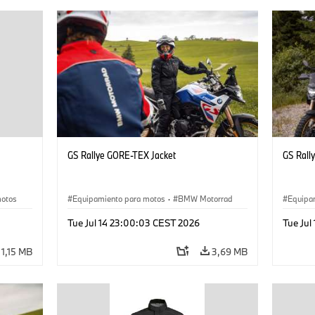
GS Rallye GORE-TEX Jacket
GS Rall
motos
Equipamiento para motos
·
BMW Motorrad
Equipa
Tue Jul 14 23:00:03 CEST 2026
Tue Jul
1,15 MB
3,69 MB