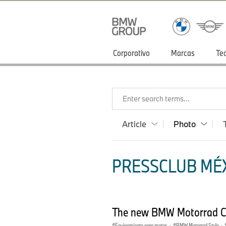
Corporativo
Marcas
Te
Enter search terms...
Article
Photo
PRESSCLUB MÉX
The new BMW Motorrad Clo
Equipamiento para motos
·
BMW Motorrad Style
·