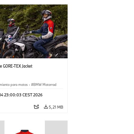
ye GORE-TEX Jacket
miento para motos
·
BMW Motorrad
 14 23:00:03 CEST 2026
5,21 MB