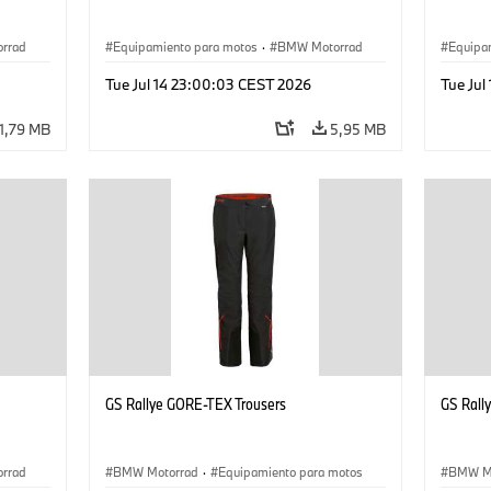
rrad
Equipamiento para motos
·
BMW Motorrad
Equipa
Tue Jul 14 23:00:03 CEST 2026
Tue Jul
1,79 MB
5,95 MB
GS Rallye GORE-TEX Trousers
GS Rall
rrad
BMW Motorrad
·
Equipamiento para motos
BMW M