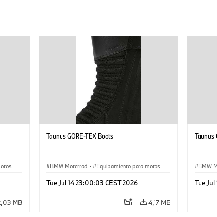
Taunus GORE-TEX Boots
Taunus
motos
BMW Motorrad
·
Equipamiento para motos
BMW M
Tue Jul 14 23:00:03 CEST 2026
Tue Jul
2,03 MB
4,17 MB