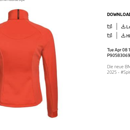
DOWNLOAD
L
H
Tue Apr 08 
P9058306
Die neue BM
2025 - #Spir