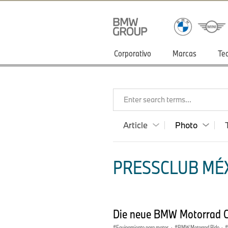
Corporativo
Marcas
Te
Enter search terms...
Article
Photo
PRESSCLUB MÉX
Die neue BMW Motorrad Cl
Equipamiento para motos
·
BMW Motorrad Ride
·