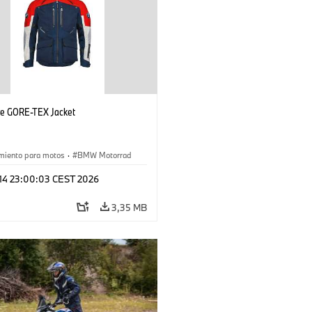
ye GORE-TEX Jacket
miento para motos
·
BMW Motorrad
 14 23:00:03 CEST 2026
3,35 MB