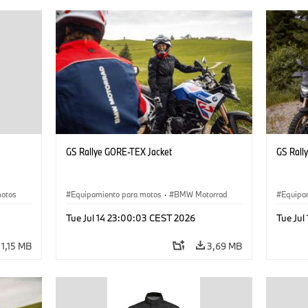
GS Rallye GORE-TEX Jacket
GS Rall
motos
Equipamiento para motos
·
BMW Motorrad
Equipa
Tue Jul 14 23:00:03 CEST 2026
Tue Jul
1,15 MB
3,69 MB