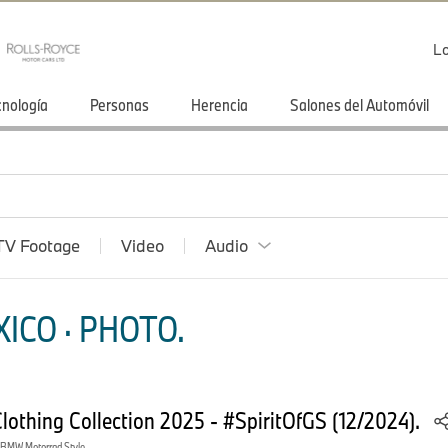
Lo
cnología
Personas
Herencia
Salones del Automóvil
TV Footage
Video
Audio
ICO · PHOTO.
othing Collection 2025 - #SpiritOfGS (12/2024).
BMW Motorrad Style