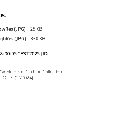
S.
owRes (JPG)
25 KB
ighRes (JPG)
330 KB
18:00:05 CEST 2025 | ID:
9
W Motorrad Clothing Collection
itOfGS (12/2024).