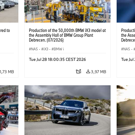
red to
Production of the 50,000th BMW iX3 model at
Product
the Assembly Hall of BMW Group Plant
the Ass
Debrecen. (07/2026)
Debrece
NA5
·
iX3
·
BMW i
NA5
·
Tue Jul 28 18:00:35 CEST 2026
Tue Jul
1,73 MB
3,97 MB