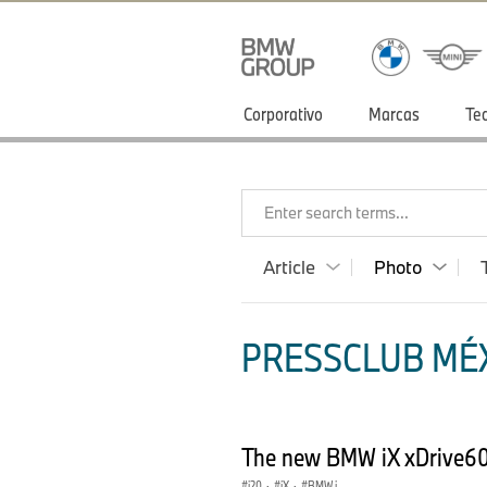
Corporativo
Marcas
Te
Enter search terms...
Article
Photo
PRESSCLUB MÉX
The new BMW iX xDrive60,
i20
·
iX
·
BMW i