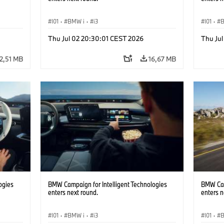
I01
·
BMW i
·
i3
I01
·
Thu Jul 02 20:30:01 CEST 2026
Thu Ju
2,51 MB
16,67 MB
ogies
BMW Campaign for Intelligent Technologies
BMW Cam
enters next round.
enters n
I01
·
BMW i
·
i3
I01
·