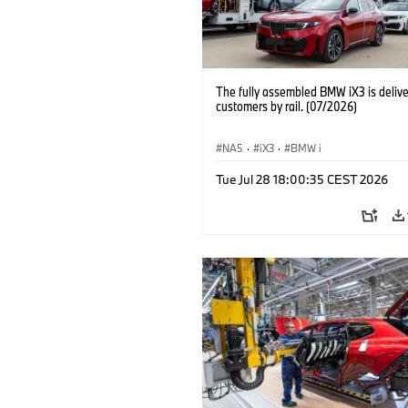
The fully assembled BMW iX3 is delive
customers by rail. (07/2026)
NA5
·
iX3
·
BMW i
Tue Jul 28 18:00:35 CEST 2026