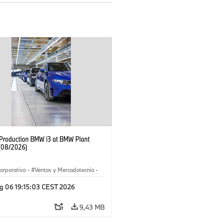
f Production BMW i3 at BMW Plant
(08/2026)
orporativo
·
Ventas y Mercadotecnia
·
 de Producción
·
Localizaciones
·
i3
·
g 06 19:15:03 CEST 2026
9,43 MB