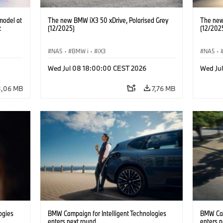
model at
The new BMW iX3 50 xDrive, Polarised Grey
The new
t
(12/2025)
(12/202
NA5
·
BMW i
·
iX3
NA5
·
Wed Jul 08 18:00:00 CEST 2026
Wed Ju
3,06 MB
7,76 MB
ogies
BMW Campaign for Intelligent Technologies
BMW Cam
enters next round.
enters n