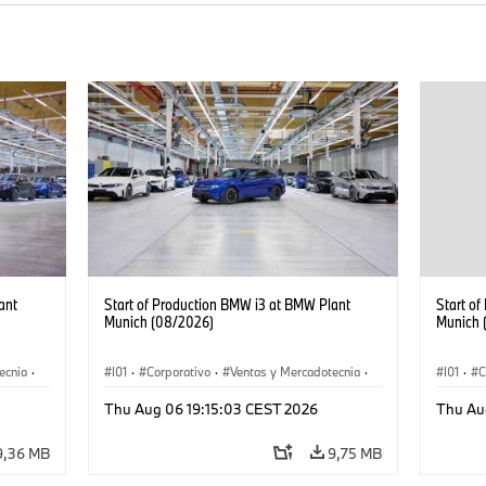
ant
Start of Production BMW i3 at BMW Plant
Start o
Munich (08/2026)
Munich 
ecnia
·
I01
·
Corporativo
·
Ventas y Mercadotecnia
·
I01
·
C
·
i3
·
Plantas de Producción
·
Localizaciones
·
i3
·
Plantas
Thu Aug 06 19:15:03 CEST 2026
Thu Au
BMW i
BMW i
9,36 MB
9,75 MB