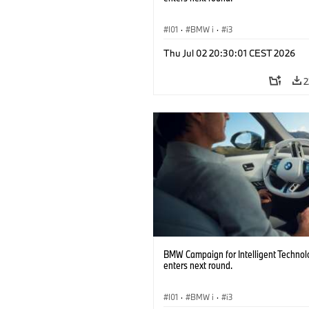
I01
·
BMW i
·
i3
Thu Jul 02 20:30:01 CEST 2026
2
BMW Campaign for Intelligent Technol
enters next round.
I01
·
BMW i
·
i3