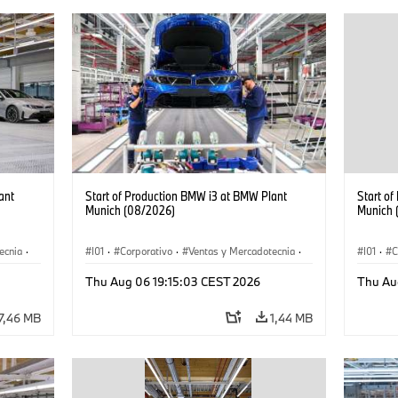
ant
Start of Production BMW i3 at BMW Plant
Start o
Munich (08/2026)
Munich 
ecnia
·
I01
·
Corporativo
·
Ventas y Mercadotecnia
·
I01
·
C
·
i3
·
Plantas de Producción
·
Localizaciones
·
i3
·
Plantas
Thu Aug 06 19:15:03 CEST 2026
Thu Au
BMW i
BMW i
7,46 MB
1,44 MB