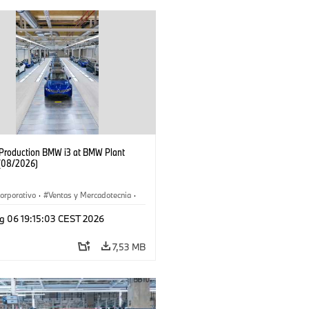
f Production BMW i3 at BMW Plant
(08/2026)
orporativo
·
Ventas y Mercadotecnia
·
 de Producción
·
Localizaciones
·
i3
·
g 06 19:15:03 CEST 2026
7,53 MB