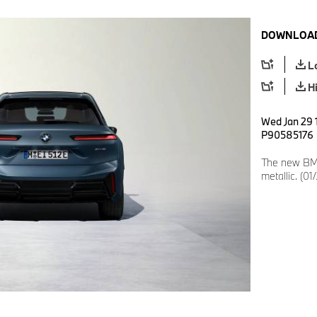
DOWNLOAD
L
H
Wed Jan 29 1
P90585176
The new BMW
metallic. (01