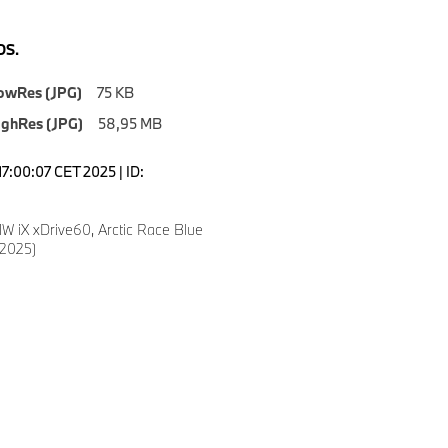
S.
owRes (JPG)
75 KB
ighRes (JPG)
58,95 MB
7:00:07 CET 2025 | ID:
 iX xDrive60, Arctic Race Blue
/2025)