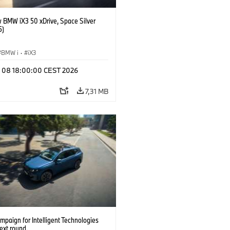
 BMW iX3 50 xDrive, Space Silver
5)
BMW i
·
iX3
l 08 18:00:00 CEST 2026
7,31 MB
paign for Intelligent Technologies
ext round.