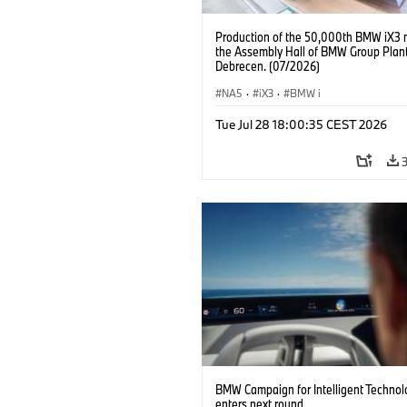
Production of the 50,000th BMW iX3 
the Assembly Hall of BMW Group Plan
Debrecen. (07/2026)
NA5
·
iX3
·
BMW i
Tue Jul 28 18:00:35 CEST 2026
BMW Campaign for Intelligent Technol
enters next round.