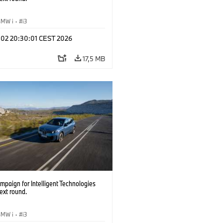
BMW i
·
i3
l 02 20:30:01 CEST 2026
17,5 MB
paign for Intelligent Technologies
ext round.
BMW i
·
i3