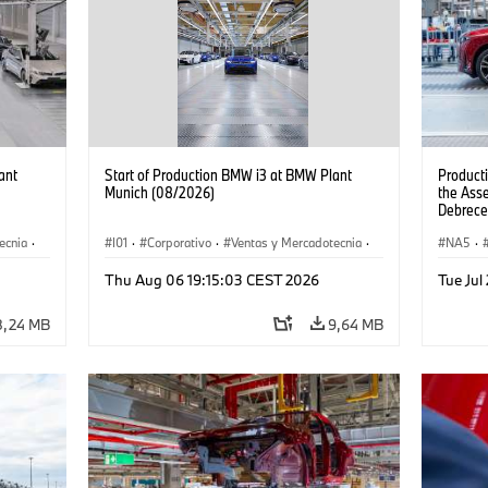
ant
Start of Production BMW i3 at BMW Plant
Product
Munich (08/2026)
the Ass
Debrece
ecnia
·
I01
·
Corporativo
·
Ventas y Mercadotecnia
·
NA5
·
·
i3
·
Plantas de Producción
·
Localizaciones
·
i3
·
Thu Aug 06 19:15:03 CEST 2026
Tue Jul
BMW i
8,24 MB
9,64 MB