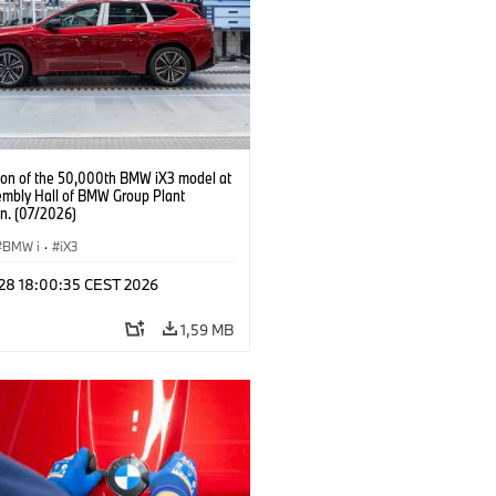
ion of the 50,000th BMW iX3 model at
embly Hall of BMW Group Plant
n. (07/2026)
BMW i
·
iX3
 28 18:00:35 CEST 2026
1,59 MB