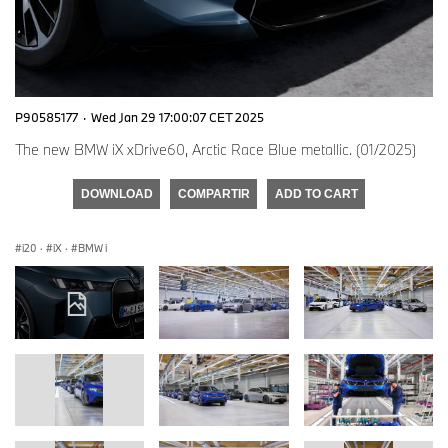
P90585177
·
Wed Jan 29 17:00:07 CET 2025
The new BMW iX xDrive60, Arctic Race Blue metallic. (01/2025)
DOWNLOAD
COMPARTIR
ADD TO CART
i20
·
iX
·
BMW i