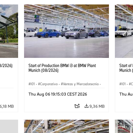
08/2026)
Start of Production BMW i3 at BMW Plant
Start o
Munich (08/2026)
Munich 
I01
·
Corporativo
·
Ventas y Mercadotecnia
·
I01
·
C
Plantas de Producción
·
Localizaciones
·
i3
·
Plantas
Thu Aug 06 19:15:03 CEST 2026
Thu Au
BMW i
BMW i
6,18 MB
9,36 MB