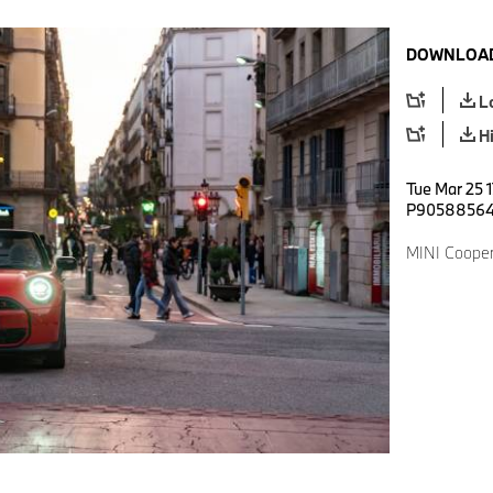
DOWNLOAD
L
H
Tue Mar 25 1
P9058856
MINI Cooper