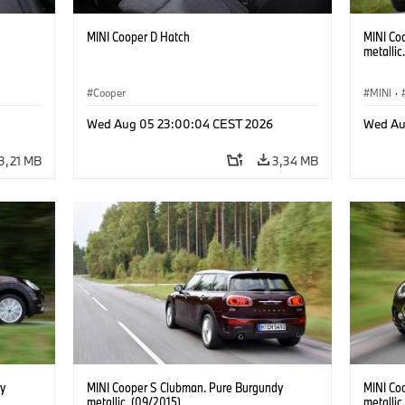
MINI Cooper D Hatch
MINI Co
metallic
Cooper
MINI
·
Wed Aug 05 23:00:04 CEST 2026
Wed Au
3,21 MB
3,34 MB
y
MINI Cooper S Clubman. Pure Burgundy
MINI Co
metallic. (09/2015)
metallic