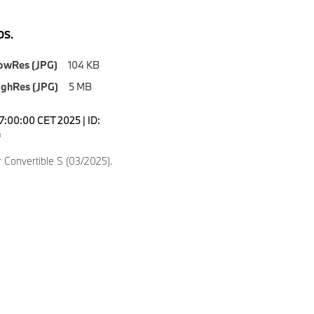
S.
owRes (JPG)
104 KB
ighRes (JPG)
5 MB
7:00:00 CET 2025 | ID:
4
 Convertible S (03/2025).