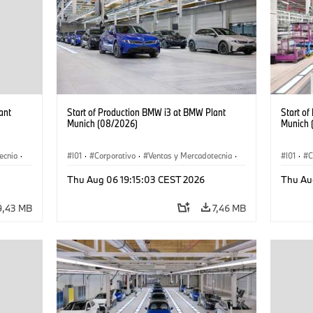
ant
Start of Production BMW i3 at BMW Plant
Start o
Munich (08/2026)
Munich 
ecnia
·
I01
·
Corporativo
·
Ventas y Mercadotecnia
·
I01
·
C
·
i3
·
Plantas de Producción
·
Localizaciones
·
i3
·
Plantas
Thu Aug 06 19:15:03 CEST 2026
Thu Au
BMW i
BMW i
9,43 MB
7,46 MB