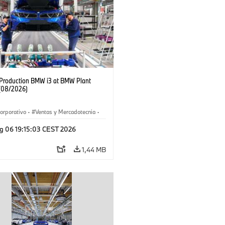
f Production BMW i3 at BMW Plant
(08/2026)
orporativo
·
Ventas y Mercadotecnia
·
 de Producción
·
Localizaciones
·
i3
·
g 06 19:15:03 CEST 2026
1,44 MB