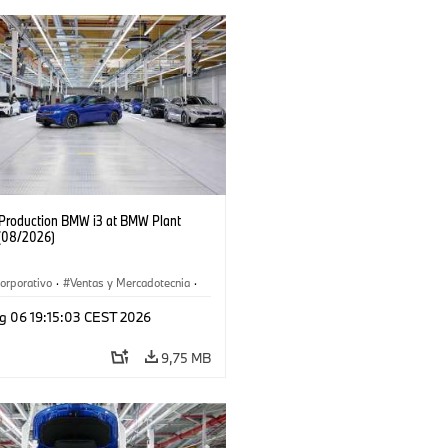
f Production BMW i3 at BMW Plant
(08/2026)
orporativo
·
Ventas y Mercadotecnia
·
 de Producción
·
Localizaciones
·
i3
·
g 06 19:15:03 CEST 2026
9,75 MB