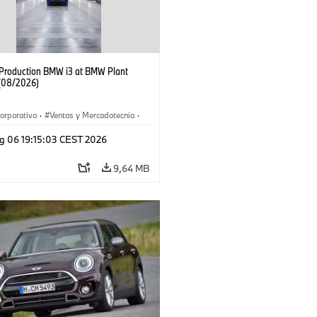
f Production BMW i3 at BMW Plant
(08/2026)
orporativo
·
Ventas y Mercadotecnia
·
 de Producción
·
Localizaciones
·
i3
·
g 06 19:15:03 CEST 2026
9,64 MB