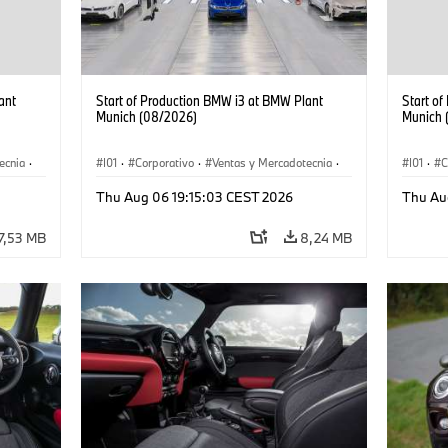
ant
Start of Production BMW i3 at BMW Plant
Start o
Munich (08/2026)
Munich 
ecnia
·
I01
·
Corporativo
·
Ventas y Mercadotecnia
·
I01
·
C
·
i3
·
Plantas de Producción
·
Localizaciones
·
i3
·
Plantas
Thu Aug 06 19:15:03 CEST 2026
Thu Au
BMW i
BMW i
7,53 MB
8,24 MB