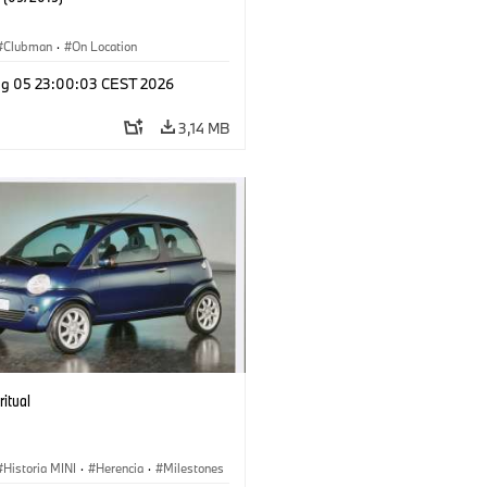
Clubman
·
On Location
g 05 23:00:03 CEST 2026
3,14 MB
ritual
Historia MINI
·
Herencia
·
Milestones