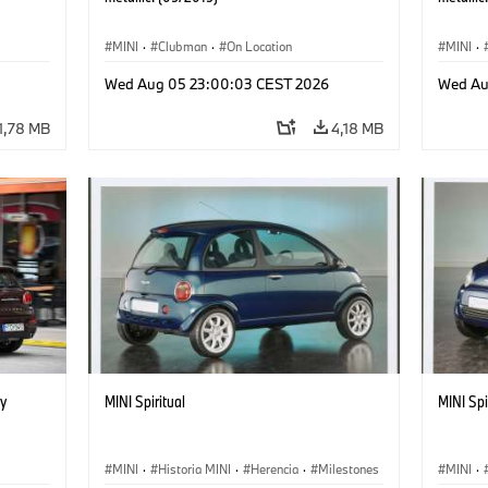
MINI
·
Clubman
·
On Location
MINI
·
Wed Aug 05 23:00:03 CEST 2026
Wed Au
1,78 MB
4,18 MB
y
MINI Spiritual
MINI Spi
MINI
·
Historia MINI
·
Herencia
·
Milestones
MINI
·