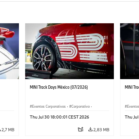
MINI Track Days México (07/2026)
MINI Tr
Eventos Corporativos
·
Corporativo
·
Eventos
Ventas y Mercadotecnia
Ventas 
Thu Jul 30 18:00:01 CEST 2026
Thu Ju
2,7 MB
2,83 MB