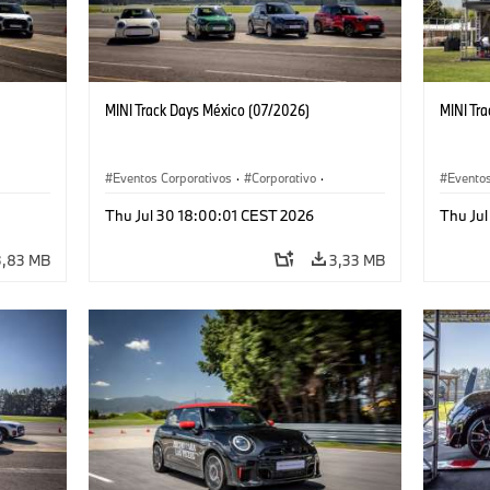
MINI Track Days México (07/2026)
MINI Tr
Eventos Corporativos
·
Corporativo
·
Eventos
Ventas y Mercadotecnia
Ventas 
Thu Jul 30 18:00:01 CEST 2026
Thu Ju
3,83 MB
3,33 MB