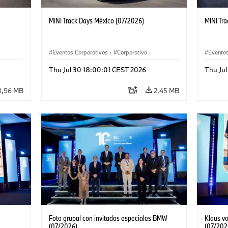
MINI Track Days México (07/2026)
MINI Tr
Eventos Corporativos
·
Corporativo
·
Eventos
Ventas y Mercadotecnia
Ventas 
Thu Jul 30 18:00:01 CEST 2026
Thu Ju
3,96 MB
2,45 MB
Foto grupal con invitados especiales BMW
Klaus vo
(07/2026)
(07/202