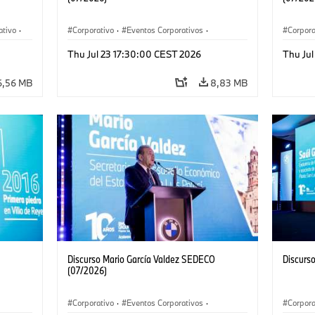
ativo
·
Corporativo
·
Eventos Corporativos
·
Corpora
Ventas y Mercadotecnia
Ventas 
Thu Jul 23 17:30:00 CEST 2026
Thu Ju
6,56 MB
8,83 MB
Discurso Mario García Valdez SEDECO
Discurs
(07/2026)
Corporativo
·
Eventos Corporativos
·
Corpora