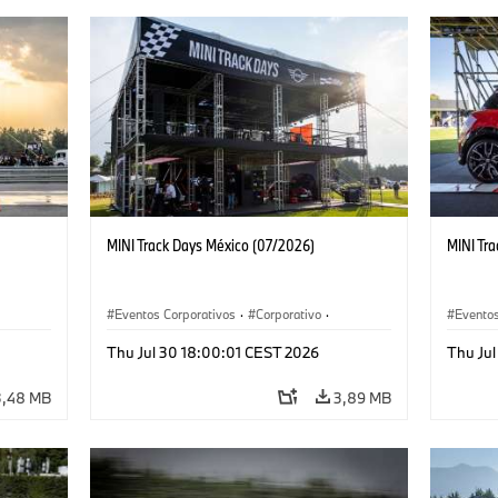
MINI Track Days México (07/2026)
MINI Tr
Eventos Corporativos
·
Corporativo
·
Eventos
Ventas y Mercadotecnia
Ventas 
Thu Jul 30 18:00:01 CEST 2026
Thu Ju
3,48 MB
3,89 MB