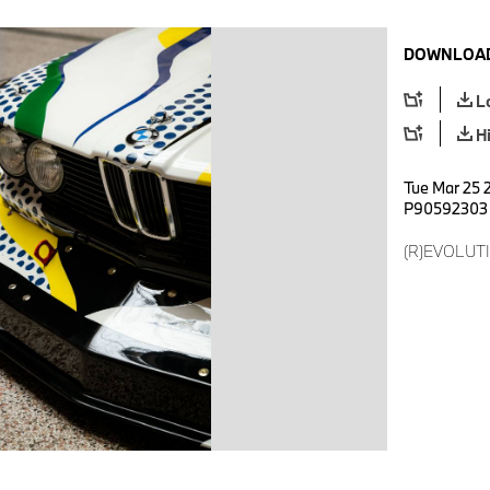
DOWNLOAD
L
H
Tue Mar 25 
P90592303
(R)EVOLUTI