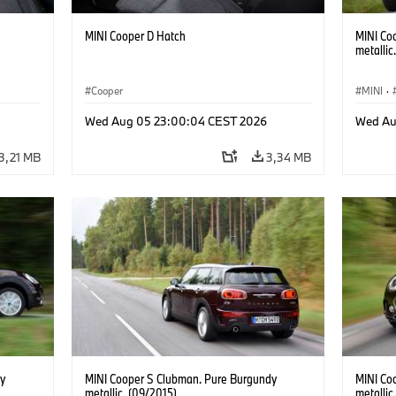
MINI Cooper D Hatch
MINI Co
metallic
Cooper
MINI
·
Wed Aug 05 23:00:04 CEST 2026
Wed Au
3,21 MB
3,34 MB
y
MINI Cooper S Clubman. Pure Burgundy
MINI Co
metallic. (09/2015)
metallic