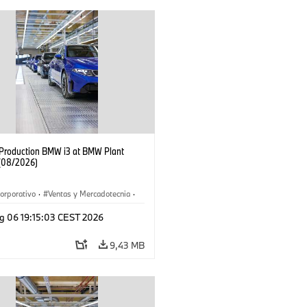
f Production BMW i3 at BMW Plant
(08/2026)
orporativo
·
Ventas y Mercadotecnia
·
 de Producción
·
Localizaciones
·
i3
·
g 06 19:15:03 CEST 2026
9,43 MB