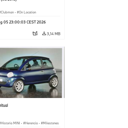
Clubman
·
On Location
g 05 23:00:03 CEST 2026
3,14 MB
ritual
Historia MINI
·
Herencia
·
Milestones