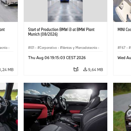
ant
Start of Production BMW i3 at BMW Plant
MINI Co
Munich (08/2026)
ecnia
·
I01
·
Corporativo
·
Ventas y Mercadotecnia
·
F67
·
·
i3
·
Plantas de Producción
·
Localizaciones
·
i3
·
Thu Aug 06 19:15:03 CEST 2026
Wed Au
BMW i
8,24 MB
9,64 MB