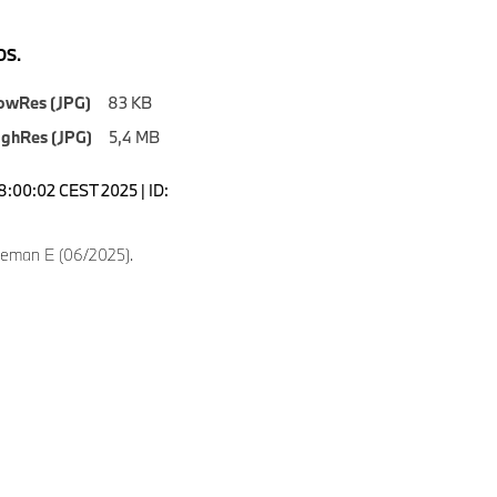
S.
owRes (JPG)
83 KB
ighRes (JPG)
5,4 MB
18:00:02 CEST 2025 | ID:
eman E (06/2025).