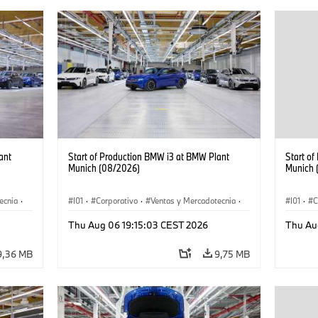
ant
Start of Production BMW i3 at BMW Plant
Start o
Munich (08/2026)
Munich 
ecnia
·
I01
·
Corporativo
·
Ventas y Mercadotecnia
·
I01
·
C
·
i3
·
Plantas de Producción
·
Localizaciones
·
i3
·
Plantas
Thu Aug 06 19:15:03 CEST 2026
Thu Au
BMW i
BMW i
9,36 MB
9,75 MB