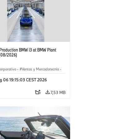
f Production BMW i3 at BMW Plant
(08/2026)
orporativo
·
Ventas y Mercadotecnia
·
 de Producción
·
Localizaciones
·
i3
·
g 06 19:15:03 CEST 2026
7,53 MB