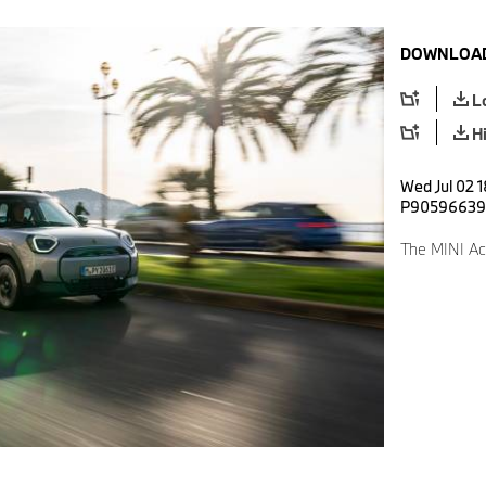
DOWNLOAD
L
H
Wed Jul 02 
P90596639
The MINI Ac