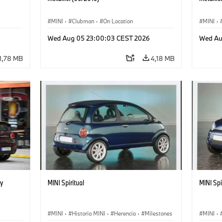
MINI
·
Clubman
·
On Location
MINI
·
Wed Aug 05 23:00:03 CEST 2026
Wed Au
1,78 MB
4,18 MB
y
MINI Spiritual
MINI Spi
MINI
·
Historia MINI
·
Herencia
·
Milestones
MINI
·