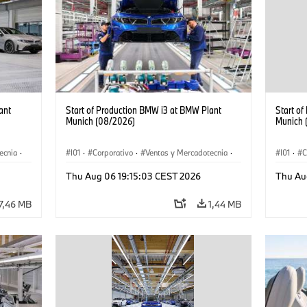
ant
Start of Production BMW i3 at BMW Plant
Start o
Munich (08/2026)
Munich 
ecnia
·
I01
·
Corporativo
·
Ventas y Mercadotecnia
·
I01
·
C
·
i3
·
Plantas de Producción
·
Localizaciones
·
i3
·
Plantas
Thu Aug 06 19:15:03 CEST 2026
Thu Au
BMW i
BMW i
7,46 MB
1,44 MB