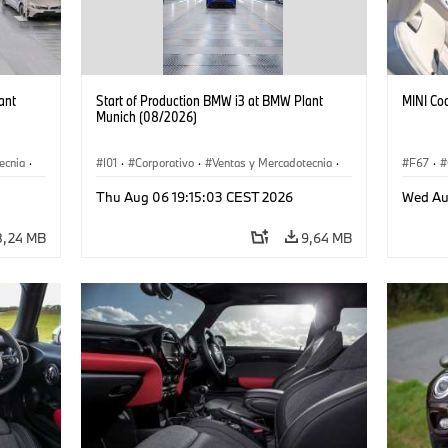
ant
Start of Production BMW i3 at BMW Plant
MINI Co
Munich (08/2026)
ecnia
·
I01
·
Corporativo
·
Ventas y Mercadotecnia
·
F67
·
·
i3
·
Plantas de Producción
·
Localizaciones
·
i3
·
Thu Aug 06 19:15:03 CEST 2026
Wed Au
BMW i
8,24 MB
9,64 MB