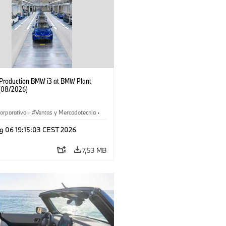
f Production BMW i3 at BMW Plant
(08/2026)
orporativo
·
Ventas y Mercadotecnia
·
 de Producción
·
Localizaciones
·
i3
·
g 06 19:15:03 CEST 2026
7,53 MB