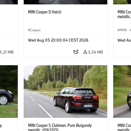
MINI Cooper D Hatch
MINI Co
metallic
Cooper
MINI
·
Wed Aug 05 23:00:04 CEST 2026
Wed Au
3,21 MB
3,34 MB
y
MINI Cooper S Clubman. Pure Burgundy
MINI Co
metallic. (09/2015)
metallic