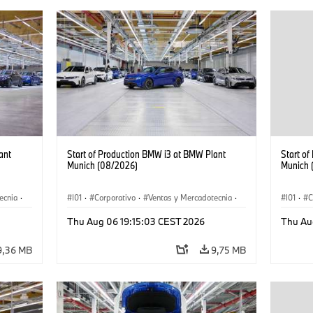
ant
Start of Production BMW i3 at BMW Plant
Start o
Munich (08/2026)
Munich 
ecnia
·
I01
·
Corporativo
·
Ventas y Mercadotecnia
·
I01
·
C
·
i3
·
Plantas de Producción
·
Localizaciones
·
i3
·
Plantas
Thu Aug 06 19:15:03 CEST 2026
Thu Au
BMW i
BMW i
9,36 MB
9,75 MB