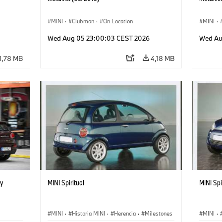
MINI
·
Clubman
·
On Location
MINI
·
Wed Aug 05 23:00:03 CEST 2026
Wed Au
1,78 MB
4,18 MB
y
MINI Spiritual
MINI Spi
MINI
·
Historia MINI
·
Herencia
·
Milestones
MINI
·