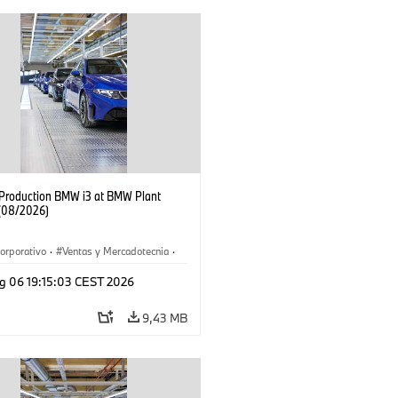
f Production BMW i3 at BMW Plant
(08/2026)
orporativo
·
Ventas y Mercadotecnia
·
 de Producción
·
Localizaciones
·
i3
·
g 06 19:15:03 CEST 2026
9,43 MB