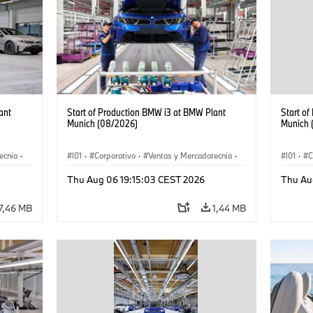
ant
Start of Production BMW i3 at BMW Plant
Start o
Munich (08/2026)
Munich 
ecnia
·
I01
·
Corporativo
·
Ventas y Mercadotecnia
·
I01
·
C
·
i3
·
Plantas de Producción
·
Localizaciones
·
i3
·
Plantas
Thu Aug 06 19:15:03 CEST 2026
Thu Au
BMW i
BMW i
7,46 MB
1,44 MB