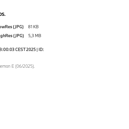
S.
owRes (JPG)
81 KB
ighRes (JPG)
5,3 MB
18:00:03 CEST 2025 | ID:
eman E (06/2025).