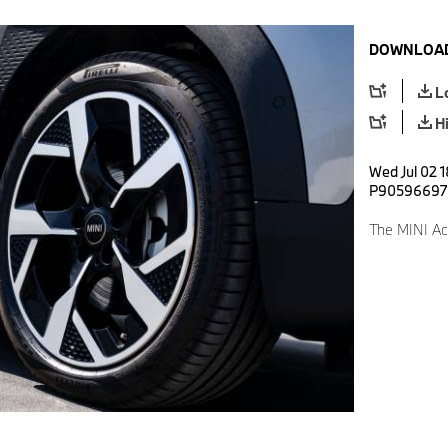
DOWNLOAD
L
H
Wed Jul 02 
P90596697
The MINI Ac