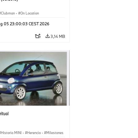
Clubman
·
On Location
g 05 23:00:03 CEST 2026
3,14 MB
ritual
Historia MINI
·
Herencia
·
Milestones